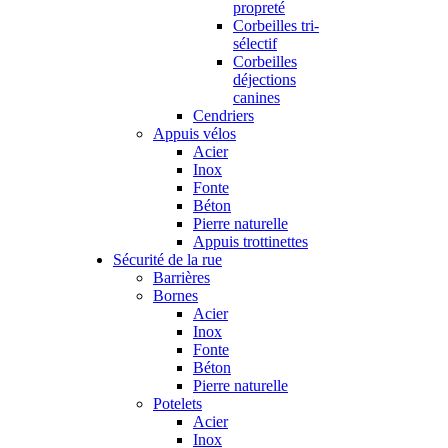
propreté
Corbeilles tri-
sélectif
Corbeilles
déjections
canines
Cendriers
Appuis vélos
Acier
Inox
Fonte
Béton
Pierre naturelle
Appuis trottinettes
Sécurité de la rue
Barrières
Bornes
Acier
Inox
Fonte
Béton
Pierre naturelle
Potelets
Acier
Inox