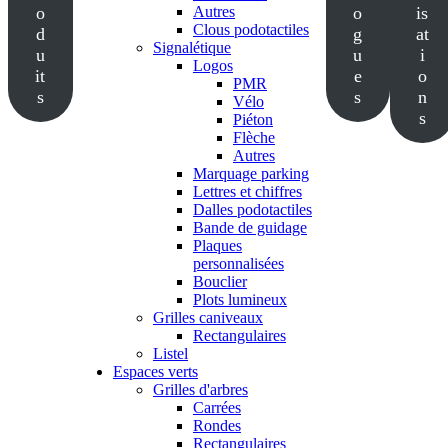
o
Autres
o
is
Clous podotactiles
d
g
at
Signalétique
u
u
i
Logos
it
e
o
PMR
s
s
n
Vélo
s
Piéton
Flèche
Autres
Marquage parking
Lettres et chiffres
Dalles podotactiles
Bande de guidage
Plaques
personnalisées
Bouclier
Plots lumineux
Grilles caniveaux
Rectangulaires
Listel
Espaces verts
Grilles d'arbres
Carrées
Rondes
Rectangulaires