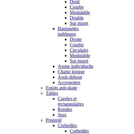
Droit
Courbe
Modulable
Double
Sur muret
Banquettes
publiques
Droite
Courbe
Circulaire
Modulable
Sur muret
Assise individuelle
Chaise longue
Assis debout
Accessoires
Ergots anti-skate
Tables
Carrées et
rectangulaires
Rondes
Jeux
Propreté
Corbeilles
Corbeilles