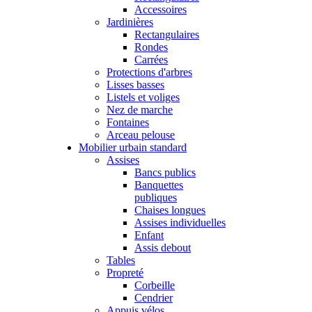
Accessoires
Jardinières
Rectangulaires
Rondes
Carrées
Protections d'arbres
Lisses basses
Listels et voliges
Nez de marche
Fontaines
Arceau pelouse
Mobilier urbain standard
Assises
Bancs publics
Banquettes
publiques
Chaises longues
Assises individuelles
Enfant
Assis debout
Tables
Propreté
Corbeille
Cendrier
Appuis vélos