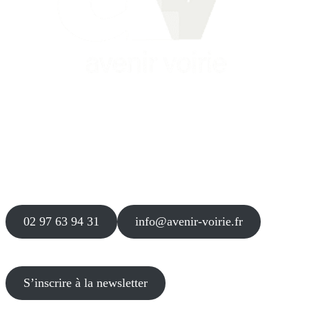
Siège
16 place Théodore Fantin Latour
56 000 VANNES
Agence
12 le Clos Blanc
49 530 LIRÉ
02 97 63 94 31
info@avenir-voirie.fr
S’inscrire à la newsletter