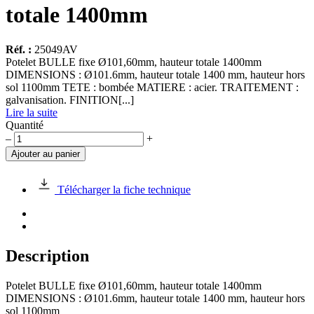
totale 1400mm
Réf. :
25049AV
Potelet BULLE fixe Ø101,60mm, hauteur totale 1400mm
DIMENSIONS : Ø101.6mm, hauteur totale 1400 mm, hauteur hors
sol 1100mm TETE : bombée MATIERE : acier. TRAITEMENT :
galvanisation. FINITION[...]
Lire la suite
Quantité
quantité
–
+
de
Ajouter au panier
Potelet
BULLE
fixe
Télécharger la fiche technique
tête
bombée,
Ø101,60mm,
hauteur
totale
Description
1400mm
Potelet BULLE fixe Ø101,60mm, hauteur totale 1400mm
DIMENSIONS : Ø101.6mm, hauteur totale 1400 mm, hauteur hors
sol 1100mm