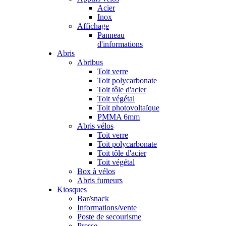
Acier
Inox
Affichage
Panneau
d'informations
Abris
Abribus
Toit verre
Toit polycarbonate
Toit tôle d'acier
Toit végétal
Toit photovoltaïque
PMMA 6mm
Abris vélos
Toit verre
Toit polycarbonate
Toit tôle d'acier
Toit végétal
Box à vélos
Abris fumeurs
Kiosques
Bar/snack
Informations/vente
Poste de secourisme
Presse