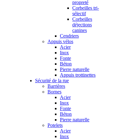
propreté
Corbeilles tri-
sélectif
Corbeilles
déjections
canines
Cendriers
Appuis vélos
Acier
Inox
Fonte
Béton
Pierre naturelle
Appuis trottinettes
Sécurité de la rue
Barrières
Bornes
Acier
Inox
Fonte
Béton
Pierre naturelle
Potelets
Acier
Inox