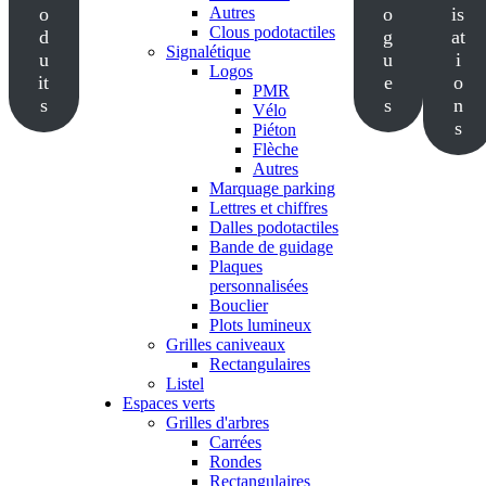
o
Autres
o
is
Clous podotactiles
d
g
at
Signalétique
u
u
i
Logos
it
e
o
PMR
s
s
n
Vélo
s
Piéton
Flèche
Autres
Marquage parking
Lettres et chiffres
Dalles podotactiles
Bande de guidage
Plaques
personnalisées
Bouclier
Plots lumineux
Grilles caniveaux
Rectangulaires
Listel
Espaces verts
Grilles d'arbres
Carrées
Rondes
Rectangulaires