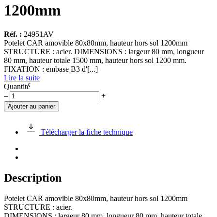
1200mm
Réf. :
24951AV
Potelet CAR amovible 80x80mm, hauteur hors sol 1200mm
STRUCTURE : acier. DIMENSIONS : largeur 80 mm, longueur
80 mm, hauteur totale 1500 mm, hauteur hors sol 1200 mm.
FIXATION : embase B3 d'[...]
Lire la suite
Quantité
quantité
–
+
de
Ajouter au panier
Potelet
CAR
amovible
Télécharger la fiche technique
80x80mm,
hauteur
hors
sol
1200mm
Description
Potelet CAR amovible 80x80mm, hauteur hors sol 1200mm
STRUCTURE : acier.
DIMENSIONS : largeur 80 mm, longueur 80 mm, hauteur totale