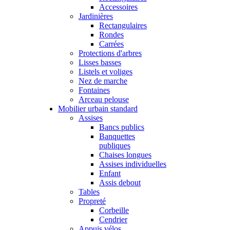
Accessoires
Jardinières
Rectangulaires
Rondes
Carrées
Protections d'arbres
Lisses basses
Listels et voliges
Nez de marche
Fontaines
Arceau pelouse
Mobilier urbain standard
Assises
Bancs publics
Banquettes
publiques
Chaises longues
Assises individuelles
Enfant
Assis debout
Tables
Propreté
Corbeille
Cendrier
Appuis vélos