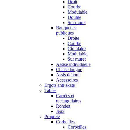
Droit
Courbe
Modulable
Double
Sur muret
Banquettes
publiques
Droite
Courbe
Circulaire
Modulable
Sur muret
Assise individuelle
Chaise longue
Assis debout
Accessoires
Ergots anti-skate
Tables
Carrées et
rectangulaires
Rondes
Jeux
Propreté
Corbeilles
Corbeilles