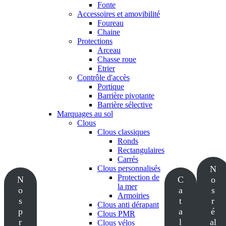
Fonte
Accessoires et amovibilité
Foureau
Chaine
Protections
Arceau
Chasse roue
Etrier
Contrôle d'accès
Portique
Barrière pivotante
Barrière sélective
Marquages au sol
Clous
Clous classiques
Ronds
Rectangulaires
Carrés
Clous personnalisés
N
Protection de
N
C
o
la mer
o
a
s
Armoiries
s
t
r
Clous anti dérapant
p
a
é
Clous PMR
r
l
al
Clous vélos