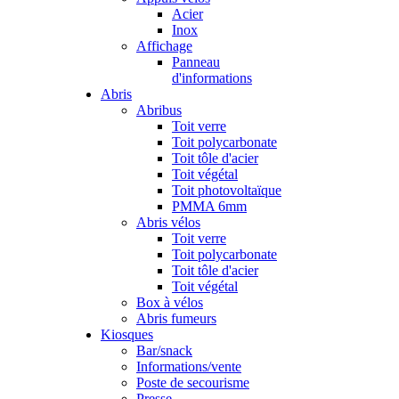
Acier
Inox
Affichage
Panneau
d'informations
Abris
Abribus
Toit verre
Toit polycarbonate
Toit tôle d'acier
Toit végétal
Toit photovoltaïque
PMMA 6mm
Abris vélos
Toit verre
Toit polycarbonate
Toit tôle d'acier
Toit végétal
Box à vélos
Abris fumeurs
Kiosques
Bar/snack
Informations/vente
Poste de secourisme
Presse