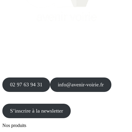
Siège
16 place Théodore Fantin Latour
56 000 VANNES
Agence
12 le Clos Blanc
49 530 LIRÉ
02 97 63 94 31
info@avenir-voirie.fr
S’inscrire à la newsletter
Nos produits