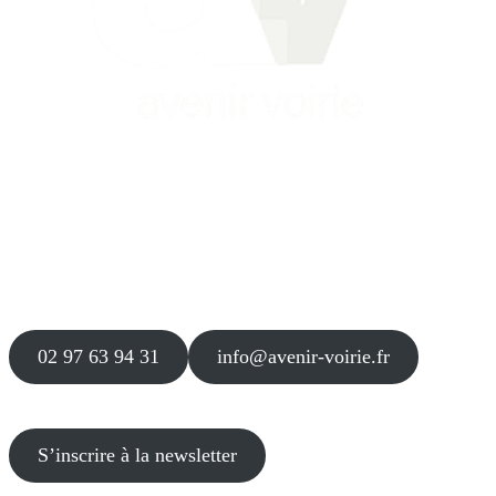
Siège
16 place Théodore Fantin Latour
56 000 VANNES
Agence
12 le Clos Blanc
49 530 LIRÉ
02 97 63 94 31
info@avenir-voirie.fr
S’inscrire à la newsletter