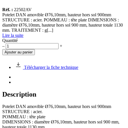
Réf. :
22502AV
Potelet DAN amovible Ø76,10mm, hauteur hors sol 900mm
STRUCTURE : acier. POMMEAU : tête plate DIMENSIONS :
diamètre Ø76,10mm, hauteur hors sol 900 mm, hauteur totale 1130
mm. TRAITEMENT : g[...]
Lire la suite
Quantité
quantité
–
+
de
Ajouter au panier
Potelet
DAN
amovible
Télécharger la fiche technique
Ø76,10mm,
hauteur
Description
Potelet DAN amovible Ø76,10mm, hauteur hors sol 900mm
STRUCTURE : acier.
POMMEAU : tête plate
DIMENSIONS : diamètre Ø76,10mm, hauteur hors sol 900 mm,
hauteur totale 1130 mm.