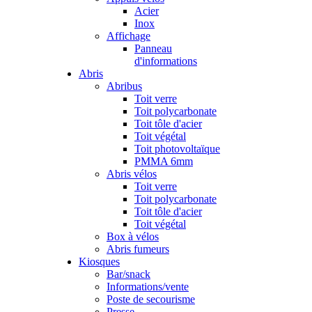
Acier
Inox
Affichage
Panneau
d'informations
Abris
Abribus
Toit verre
Toit polycarbonate
Toit tôle d'acier
Toit végétal
Toit photovoltaïque
PMMA 6mm
Abris vélos
Toit verre
Toit polycarbonate
Toit tôle d'acier
Toit végétal
Box à vélos
Abris fumeurs
Kiosques
Bar/snack
Informations/vente
Poste de secourisme
Presse