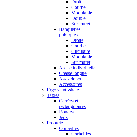
Droit
Courbe
Modulable
Double
Sur muret
Banquettes
publiques
Droite
Courbe
Circulaire
Modulable
Sur muret
Assise individuelle
Chaise longue
Assis debout
Accessoires
Ergots anti-skate
Tables
Carrées et
rectangulaires
Rondes
Jeux
Propreté
Corbeilles
Corbeilles