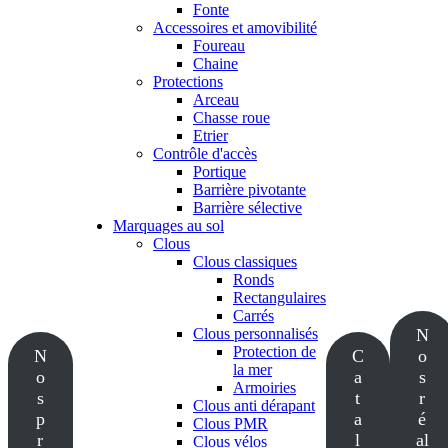
Fonte
Accessoires et amovibilité
Foureau
Chaine
Protections
Arceau
Chasse roue
Etrier
Contrôle d'accès
Portique
Barrière pivotante
Barrière sélective
Marquages au sol
Clous
Clous classiques
Ronds
Rectangulaires
Carrés
Clous personnalisés
N
Protection de
N
C
o
la mer
o
a
s
Armoiries
s
t
r
Clous anti dérapant
p
a
é
Clous PMR
r
l
al
Clous vélos