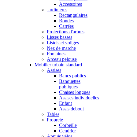
Accessoires
Jardinières
Rectangulaires
Rondes
Carrées
Protections d'arbres
Lisses basses
Listels et voliges
Nez de marche
Fontaines
Arceau pelouse
Mobilier urbain standard
Assises
Bancs publics
Banquettes
publiques
Chaises longues
Assises individuelles
Enfant
Assis debout
Tables
Propreté
Corbeille
Cendrier
Appuis vélos