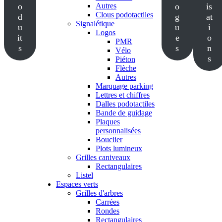
o
Autres
o
is
Clous podotactiles
d
g
at
Signalétique
u
u
i
Logos
it
e
o
PMR
s
s
n
Vélo
s
Piéton
Flèche
Autres
Marquage parking
Lettres et chiffres
Dalles podotactiles
Bande de guidage
Plaques
personnalisées
Bouclier
Plots lumineux
Grilles caniveaux
Rectangulaires
Listel
Espaces verts
Grilles d'arbres
Carrées
Rondes
Rectangulaires