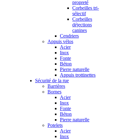
propreté
Corbeilles tri-
sélectif
Corbeilles
déjections
canines
Cendriers
Appuis vélos
Acier
Inox
Fonte
Béton
Pierre naturelle
Appuis trottinettes
Sécurité de la rue
Barrières
Bornes
Acier
Inox
Fonte
Béton
Pierre naturelle
Potelets
Acier
Inox