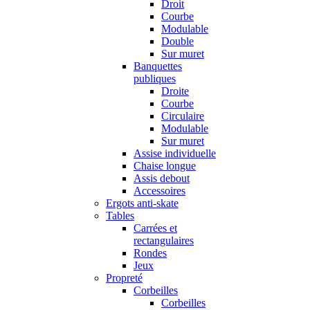
Droit
Courbe
Modulable
Double
Sur muret
Banquettes
publiques
Droite
Courbe
Circulaire
Modulable
Sur muret
Assise individuelle
Chaise longue
Assis debout
Accessoires
Ergots anti-skate
Tables
Carrées et
rectangulaires
Rondes
Jeux
Propreté
Corbeilles
Corbeilles