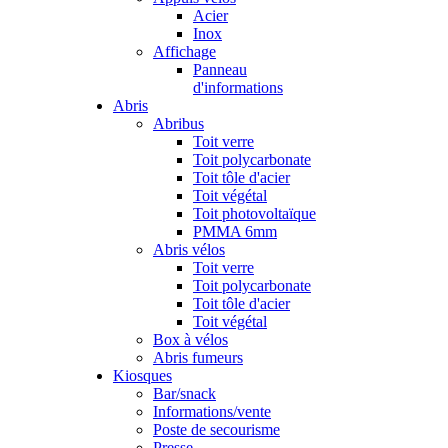
Acier
Inox
Affichage
Panneau
d'informations
Abris
Abribus
Toit verre
Toit polycarbonate
Toit tôle d'acier
Toit végétal
Toit photovoltaïque
PMMA 6mm
Abris vélos
Toit verre
Toit polycarbonate
Toit tôle d'acier
Toit végétal
Box à vélos
Abris fumeurs
Kiosques
Bar/snack
Informations/vente
Poste de secourisme
Presse