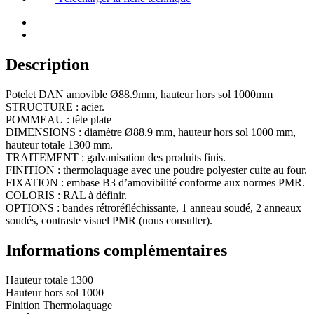
Ø88.9mm,
hauteur
hors
sol
1000mm
Description
Potelet DAN amovible Ø88.9mm, hauteur hors sol 1000mm
STRUCTURE : acier.
POMMEAU : tête plate
DIMENSIONS : diamètre Ø88.9 mm, hauteur hors sol 1000 mm,
hauteur totale 1300 mm.
TRAITEMENT : galvanisation des produits finis.
FINITION : thermolaquage avec une poudre polyester cuite au four.
FIXATION : embase B3 d’amovibilité conforme aux normes PMR.
COLORIS : RAL à définir.
OPTIONS : bandes rétroréfléchissante, 1 anneau soudé, 2 anneaux
soudés, contraste visuel PMR (nous consulter).
Informations complémentaires
Hauteur totale
1300
Hauteur hors sol
1000
Finition
Thermolaquage