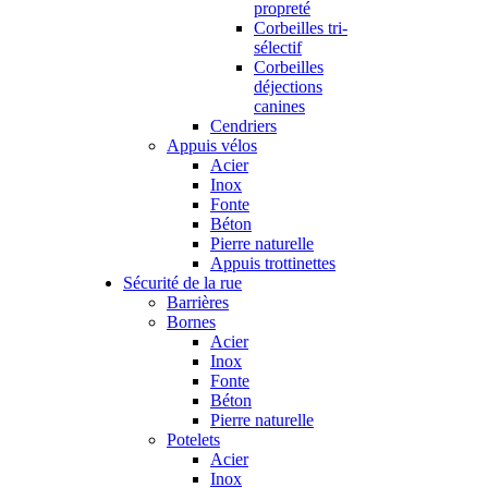
propreté
Corbeilles tri-
sélectif
Corbeilles
déjections
canines
Cendriers
Appuis vélos
Acier
Inox
Fonte
Béton
Pierre naturelle
Appuis trottinettes
Sécurité de la rue
Barrières
Bornes
Acier
Inox
Fonte
Béton
Pierre naturelle
Potelets
Acier
Inox