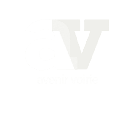
Siège
16 place Théodore Fantin Latour
56 000 VANNES
Agence
12 le Clos Blanc
49 530 LIRÉ