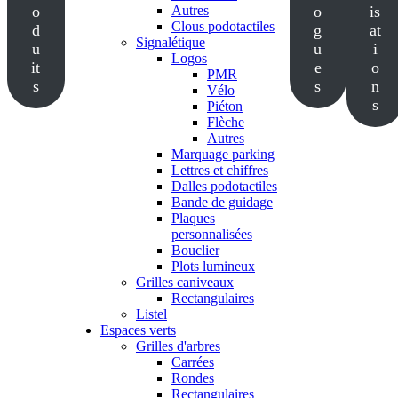
o
Autres
o
is
Clous podotactiles
d
g
at
Signalétique
u
u
i
Logos
it
e
o
PMR
s
s
n
Vélo
s
Piéton
Flèche
Autres
Marquage parking
Lettres et chiffres
Dalles podotactiles
Bande de guidage
Plaques
personnalisées
Bouclier
Plots lumineux
Grilles caniveaux
Rectangulaires
Listel
Espaces verts
Grilles d'arbres
Carrées
Rondes
Rectangulaires