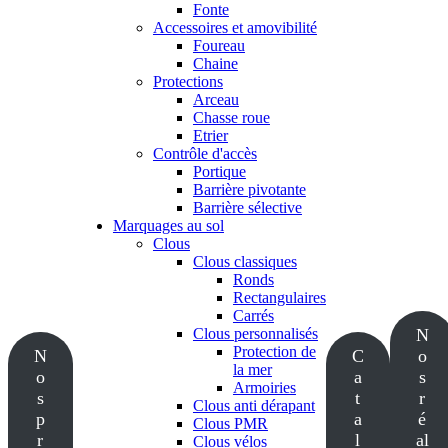
Fonte
Accessoires et amovibilité
Foureau
Chaine
Protections
Arceau
Chasse roue
Etrier
Contrôle d'accès
Portique
Barrière pivotante
Barrière sélective
Marquages au sol
Clous
Clous classiques
Ronds
Rectangulaires
Carrés
Clous personnalisés
N
Protection de
N
C
o
la mer
o
a
s
Armoiries
s
t
r
Clous anti dérapant
p
a
é
Clous PMR
r
l
al
Clous vélos