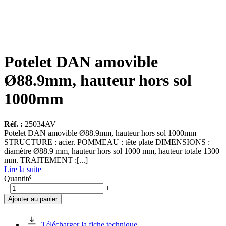
Potelet DAN amovible
Ø88.9mm, hauteur hors sol
1000mm
Réf. :
25034AV
Potelet DAN amovible Ø88.9mm, hauteur hors sol 1000mm
STRUCTURE : acier. POMMEAU : tête plate DIMENSIONS :
diamètre Ø88.9 mm, hauteur hors sol 1000 mm, hauteur totale 1300
mm. TRAITEMENT :[...]
Lire la suite
Quantité
quantité
–
+
de
Ajouter au panier
Potelet
DAN
amovible
Télécharger la fiche technique