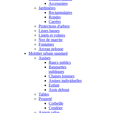
Accessoires
Jardinières
Rectangulaires
Rondes
Carrées
Protections d'arbres
Lisses basses
Listels et voliges
Nez de marche
Fontaines
Arceau pelouse
Mobilier urbain standard
Assises
Bancs publics
Banquettes
publiques
Chaises longues
Assises individuelles
Enfant
Assis debout
Tables
Propreté
Corbeille
Cendrier
Appuis vélos