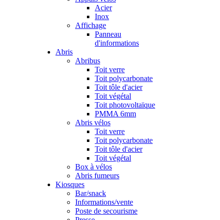
Acier
Inox
Affichage
Panneau
d'informations
Abris
Abribus
Toit verre
Toit polycarbonate
Toit tôle d'acier
Toit végétal
Toit photovoltaïque
PMMA 6mm
Abris vélos
Toit verre
Toit polycarbonate
Toit tôle d'acier
Toit végétal
Box à vélos
Abris fumeurs
Kiosques
Bar/snack
Informations/vente
Poste de secourisme
Presse