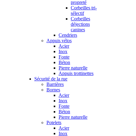
propreté
Corbeilles tri-
sélectif
Corbeilles
déjections
canines
Cendriers
Appuis vélos
Acier
Inox
Fonte
Béton
Pierre naturelle
Appuis trottinettes
Sécurité de la rue
Barrières
Bornes
Acier
Inox
Fonte
Béton
Pierre naturelle
Potelets
Acier
Inox