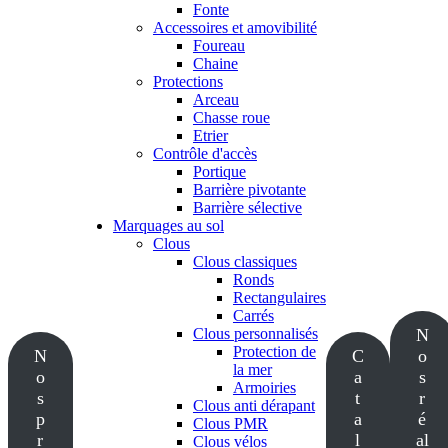
Fonte
Accessoires et amovibilité
Foureau
Chaine
Protections
Arceau
Chasse roue
Etrier
Contrôle d'accès
Portique
Barrière pivotante
Barrière sélective
Marquages au sol
Clous
Clous classiques
Ronds
Rectangulaires
Carrés
Clous personnalisés
N
Protection de
N
C
o
la mer
o
a
s
Armoiries
s
t
r
Clous anti dérapant
p
a
é
Clous PMR
r
l
al
Clous vélos