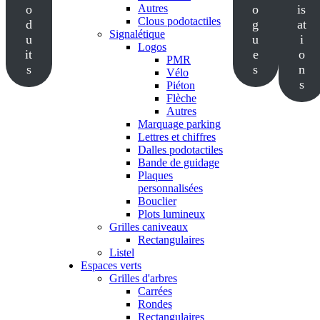
o
Autres
o
is
Clous podotactiles
d
g
at
Signalétique
u
u
i
Logos
it
e
o
PMR
s
s
n
Vélo
s
Piéton
Flèche
Autres
Marquage parking
Lettres et chiffres
Dalles podotactiles
Bande de guidage
Plaques
personnalisées
Bouclier
Plots lumineux
Grilles caniveaux
Rectangulaires
Listel
Espaces verts
Grilles d'arbres
Carrées
Rondes
Rectangulaires