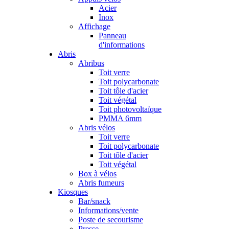
Acier
Inox
Affichage
Panneau
d'informations
Abris
Abribus
Toit verre
Toit polycarbonate
Toit tôle d'acier
Toit végétal
Toit photovoltaïque
PMMA 6mm
Abris vélos
Toit verre
Toit polycarbonate
Toit tôle d'acier
Toit végétal
Box à vélos
Abris fumeurs
Kiosques
Bar/snack
Informations/vente
Poste de secourisme
Presse