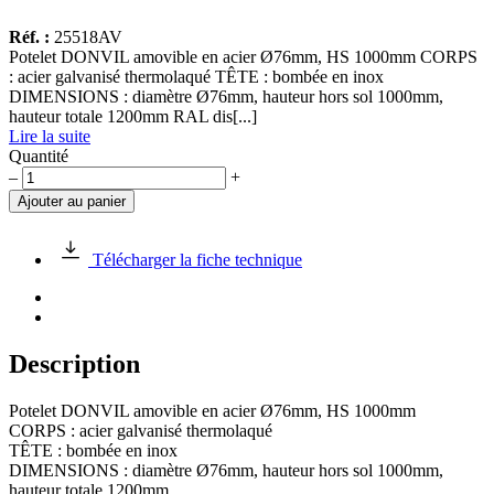
Réf. :
25518AV
Potelet DONVIL amovible en acier Ø76mm, HS 1000mm CORPS
: acier galvanisé thermolaqué TÊTE : bombée en inox
DIMENSIONS : diamètre Ø76mm, hauteur hors sol 1000mm,
hauteur totale 1200mm RAL dis[...]
Lire la suite
Quantité
quantité
–
+
de
Ajouter au panier
Potelet
DONVIL
amovible
Télécharger la fiche technique
en
acier
Ø76mm,
HS
1000mm
Description
Potelet DONVIL amovible en acier Ø76mm, HS 1000mm
CORPS : acier galvanisé thermolaqué
TÊTE : bombée en inox
DIMENSIONS : diamètre Ø76mm, hauteur hors sol 1000mm,
hauteur totale 1200mm