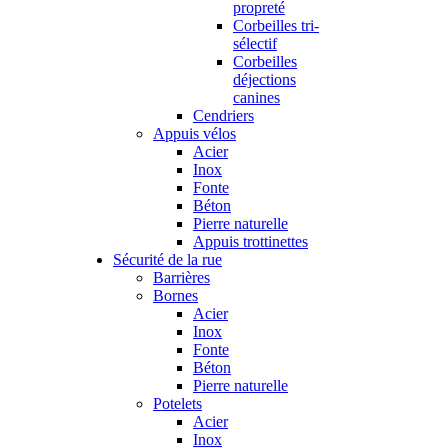
propreté
Corbeilles tri-
sélectif
Corbeilles
déjections
canines
Cendriers
Appuis vélos
Acier
Inox
Fonte
Béton
Pierre naturelle
Appuis trottinettes
Sécurité de la rue
Barrières
Bornes
Acier
Inox
Fonte
Béton
Pierre naturelle
Potelets
Acier
Inox