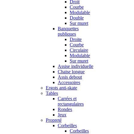
Droit
Courbe
Modulable
Double
Sur muret
Banquettes
publiques
Droite
Courbe
Circulaire
Modulable
Sur muret
Assise individuelle
Chaise longue
Assis debout
Accessoires
Ergots anti-skate
Tables
Carrées et
rectangulaires
Rondes
Jeux
Propreté
Corbeilles
Corbeilles