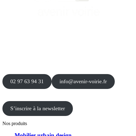
Siège
16 place Théodore Fantin Latour
56 000 VANNES
Agence
12 le Clos Blanc
49 530 LIRÉ
02 97 63 94 31
info@avenir-voirie.fr
S’inscrire à la newsletter
Nos produits
Mobilier urbain design