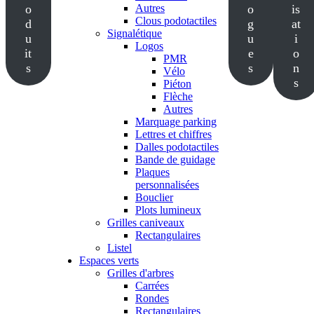
o
Autres
o
is
Clous podotactiles
d
g
at
Signalétique
u
u
i
Logos
it
e
o
PMR
s
s
n
Vélo
s
Piéton
Flèche
Autres
Marquage parking
Lettres et chiffres
Dalles podotactiles
Bande de guidage
Plaques
personnalisées
Bouclier
Plots lumineux
Grilles caniveaux
Rectangulaires
Listel
Espaces verts
Grilles d'arbres
Carrées
Rondes
Rectangulaires