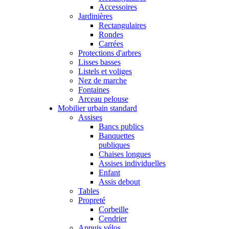
Accessoires
Jardinières
Rectangulaires
Rondes
Carrées
Protections d'arbres
Lisses basses
Listels et voliges
Nez de marche
Fontaines
Arceau pelouse
Mobilier urbain standard
Assises
Bancs publics
Banquettes
publiques
Chaises longues
Assises individuelles
Enfant
Assis debout
Tables
Propreté
Corbeille
Cendrier
Appuis vélos