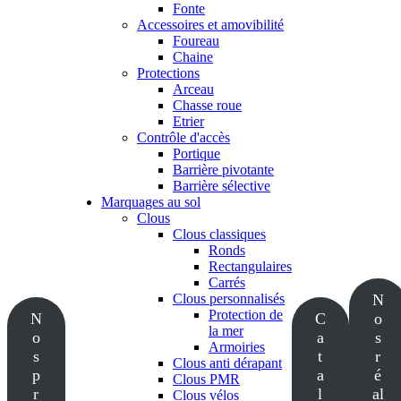
Fonte
Accessoires et amovibilité
Foureau
Chaine
Protections
Arceau
Chasse roue
Etrier
Contrôle d'accès
Portique
Barrière pivotante
Barrière sélective
Marquages au sol
Clous
Clous classiques
Ronds
Rectangulaires
Carrés
Clous personnalisés
N
Protection de
N
C
o
la mer
o
a
s
Armoiries
s
t
r
Clous anti dérapant
p
a
é
Clous PMR
r
l
al
Clous vélos