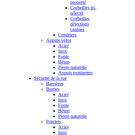
propreté
Corbeilles tri-
sélectif
Corbeilles
déjections
canines
Cendriers
Appuis vélos
Acier
Inox
Fonte
Béton
Pierre naturelle
Appuis trottinettes
Sécurité de la rue
Barrières
Bornes
Acier
Inox
Fonte
Béton
Pierre naturelle
Potelets
Acier
Inox