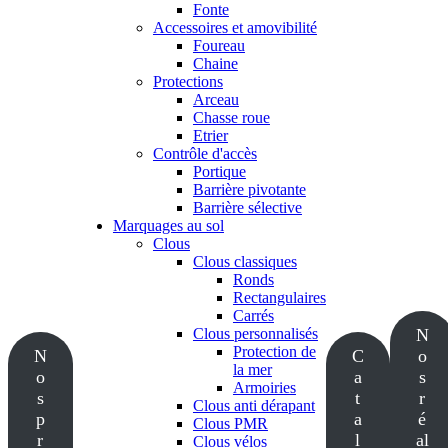
Fonte
Accessoires et amovibilité
Foureau
Chaine
Protections
Arceau
Chasse roue
Etrier
Contrôle d'accès
Portique
Barrière pivotante
Barrière sélective
Marquages au sol
Clous
Clous classiques
Ronds
Rectangulaires
Carrés
Clous personnalisés
N
Protection de
N
C
o
la mer
o
a
s
Armoiries
s
t
r
Clous anti dérapant
p
a
é
Clous PMR
r
l
al
Clous vélos