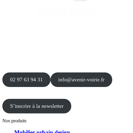
Siège
16 place Théodore Fantin Latour
56 000 VANNES
Agence
12 le Clos Blanc
49 530 LIRÉ
02 97 63 94 31
info@avenir-voirie.fr
S’inscrire à la newsletter
Nos produits
Mobilier urbain design