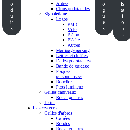
o
Autres
o
is
Clous podotactiles
d
g
at
Signalétique
u
u
i
Logos
it
e
o
PMR
s
s
n
Vélo
s
Piéton
Flèche
Autres
Marquage parking
Lettres et chiffres
Dalles podotactiles
Bande de guidage
Plaques
personnalisées
Bouclier
Plots lumineux
Grilles caniveaux
Rectangulaires
Listel
Espaces verts
Grilles d'arbres
Carrées
Rondes
Rectangulaires