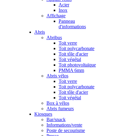
Acier
Inox
Affichage
Panneau
d'informations
Abris
Abribus
Toit verre
Toit polycarbonate
Toit tôle d'acier
Toit végétal
Toit photovoltaïque
PMMA 6mm
Abris vélos
Toit verre
Toit polycarbonate
Toit tôle d'acier
Toit végétal
Box à vélos
Abris fumeurs
Kiosques
Bar/snack
Informations/vente
Poste de secourisme
Presse