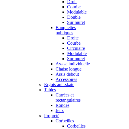
Droit
Courbe
Modulable
Double
Sur muret
Banquettes
publiques
Droite
Courbe
Circulaire
Modulable
Sur muret
Assise individuelle
Chaise longue
Assis debout
Accessoires
Ergots anti-skate
Tables
Carrées et
rectangulaires
Rondes
Jeux
Propreté
Corbeilles
Corbeilles