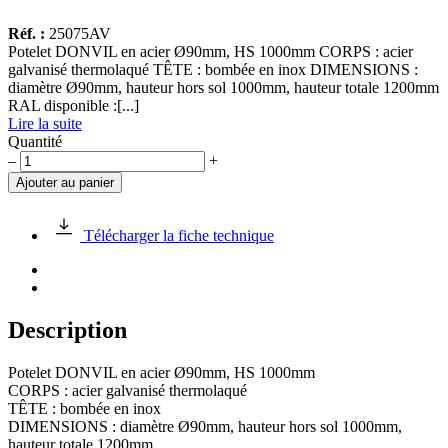
Réf. :
25075AV
Potelet DONVIL en acier Ø90mm, HS 1000mm CORPS : acier
galvanisé thermolaqué TÊTE : bombée en inox DIMENSIONS :
diamètre Ø90mm, hauteur hors sol 1000mm, hauteur totale 1200mm
RAL disponible :[...]
Lire la suite
Quantité
quantité
–
+
de
Ajouter au panier
Potelet
DONVIL
en
Télécharger la fiche technique
acier
Ø90mm,
HS
1000mm
Description
Potelet DONVIL en acier Ø90mm, HS 1000mm
CORPS : acier galvanisé thermolaqué
TÊTE : bombée en inox
DIMENSIONS : diamètre Ø90mm, hauteur hors sol 1000mm,
hauteur totale 1200mm