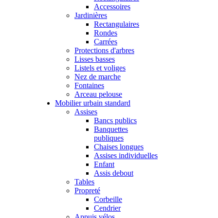
Accessoires
Jardinières
Rectangulaires
Rondes
Carrées
Protections d'arbres
Lisses basses
Listels et voliges
Nez de marche
Fontaines
Arceau pelouse
Mobilier urbain standard
Assises
Bancs publics
Banquettes
publiques
Chaises longues
Assises individuelles
Enfant
Assis debout
Tables
Propreté
Corbeille
Cendrier
Appuis vélos