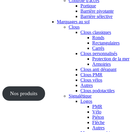
Contrôle d'accès
Portique
Barrière pivotante
Barrière sélective
Marquages au sol
Clous
Clous classiques
Ronds
Rectangulaires
Carrés
Clous personnalisés
Protection de la mer
Armoiries
Clous anti dérapant
Clous PMR
Clous vélos
Autres
Clous podotactiles
Nos produits
Signalétique
Logos
PMR
Vélo
Piéton
Flèche
Autres