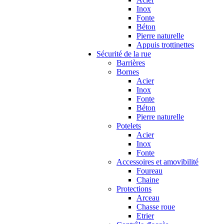
Inox
Fonte
Béton
Pierre naturelle
Appuis trottinettes
Sécurité de la rue
Barrières
Bornes
Acier
Inox
Fonte
Béton
Pierre naturelle
Potelets
Acier
Inox
Fonte
Accessoires et amovibilité
Foureau
Chaine
Protections
Arceau
Chasse roue
Etrier