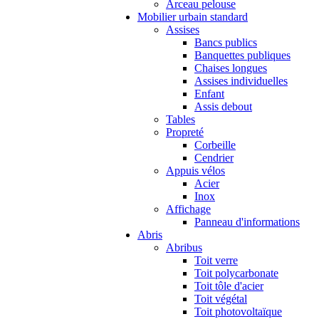
Arceau pelouse
Mobilier urbain standard
Assises
Bancs publics
Banquettes publiques
Chaises longues
Assises individuelles
Enfant
Assis debout
Tables
Propreté
Corbeille
Cendrier
Appuis vélos
Acier
Inox
Affichage
Panneau d'informations
Abris
Abribus
Toit verre
Toit polycarbonate
Toit tôle d'acier
Toit végétal
Toit photovoltaïque