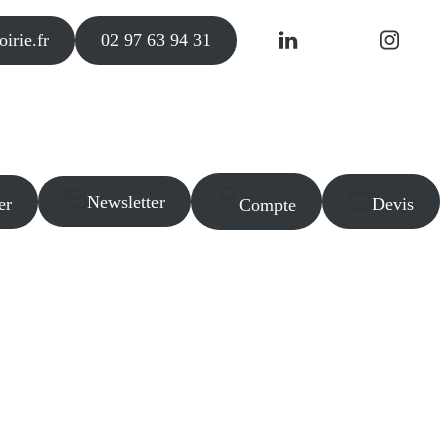
irie.fr
02 97 63 94 31
Newsletter
er
Devis
Compte