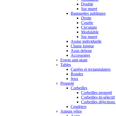
Double
Sur muret
Banquettes publiques
Droite
Courbe
Circulaire
Modulable
Sur muret
Assise individuelle
Chaise longue
Assis debout
Accessoires
Ergots anti-skate
Tables
Carrées et rectangulaires
Rondes
Jeux
Propreté
Corbeilles
Corbeilles propreté
Corbeilles tri-sélectif
Corbeilles déjections
Cendriers
Appuis vélos
Acier