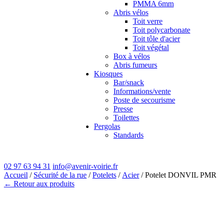
PMMA 6mm
Abris vélos
Toit verre
Toit polycarbonate
Toit tôle d'acier
Toit végétal
Box à vélos
Abris fumeurs
Kiosques
Bar/snack
Informations/vente
Poste de secourisme
Presse
Toilettes
Pergolas
Standards
02 97 63 94 31
info@avenir-voirie.fr
Accueil
/
Sécurité de la rue
/
Potelets
/
Acier
/ Potelet DONVIL PMR
← Retour aux produits