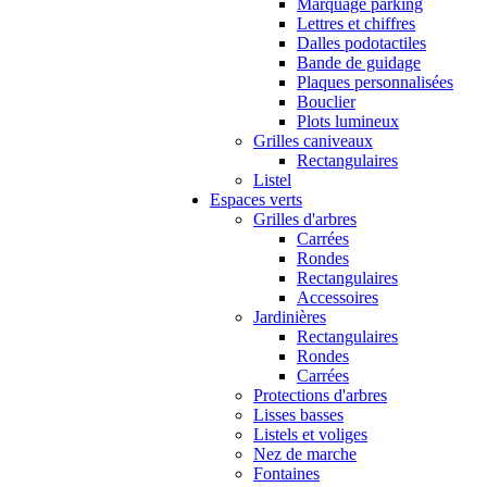
Marquage parking
Lettres et chiffres
Dalles podotactiles
Bande de guidage
Plaques personnalisées
Bouclier
Plots lumineux
Grilles caniveaux
Rectangulaires
Listel
Espaces verts
Grilles d'arbres
Carrées
Rondes
Rectangulaires
Accessoires
Jardinières
Rectangulaires
Rondes
Carrées
Protections d'arbres
Lisses basses
Listels et voliges
Nez de marche
Fontaines