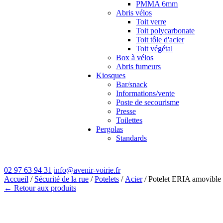
PMMA 6mm
Abris vélos
Toit verre
Toit polycarbonate
Toit tôle d'acier
Toit végétal
Box à vélos
Abris fumeurs
Kiosques
Bar/snack
Informations/vente
Poste de secourisme
Presse
Toilettes
Pergolas
Standards
02 97 63 94 31
info@avenir-voirie.fr
Accueil
/
Sécurité de la rue
/
Potelets
/
Acier
/ Potelet ERIA amovible
← Retour aux produits