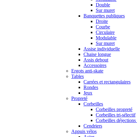
Double
Sur muret
Banquettes publiques
Droite
Courbe
Circulaire
Modulable
Sur muret
Assise individuelle
Chaise longue
Assis debout
Accessoires
Ergots anti-skate
Tables
Carrées et rectangulaires
Rondes
Jeux
Propreté
Corbeilles
Corbeilles propreté
Corbeilles tri-sélectif
Corbeilles déjections
Cendriers
Appuis vélos
Acier