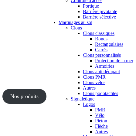
Contrôle d'accès
Portique
Barrière pivotante
Barrière sélective
Marquages au sol
Clous
Clous classiques
Ronds
Rectangulaires
Carrés
Clous personnalisés
Protection de la mer
Armoiries
Clous anti dérapant
Clous PMR
Clous vélos
Autres
Clous podotactiles
Nos produits
Signalétique
Logos
PMR
Vélo
Piéton
Flèche
Autres