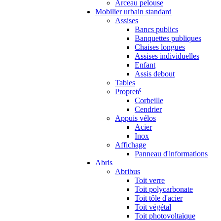
Arceau pelouse
Mobilier urbain standard
Assises
Bancs publics
Banquettes publiques
Chaises longues
Assises individuelles
Enfant
Assis debout
Tables
Propreté
Corbeille
Cendrier
Appuis vélos
Acier
Inox
Affichage
Panneau d'informations
Abris
Abribus
Toit verre
Toit polycarbonate
Toit tôle d'acier
Toit végétal
Toit photovoltaïque