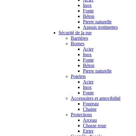
Inox
Fonte
Béton
Pierre naturelle
Appuis trottinettes
Sécurité de la rue
Barrières
Bornes
Acier
Inox
Fonte
Béton
Pierre naturelle
Potelets
Acier
Inox
Fonte
Accessoires et amovibilité
Foureau
Chaine
Protections
Arceau
Chasse roue
Etrier