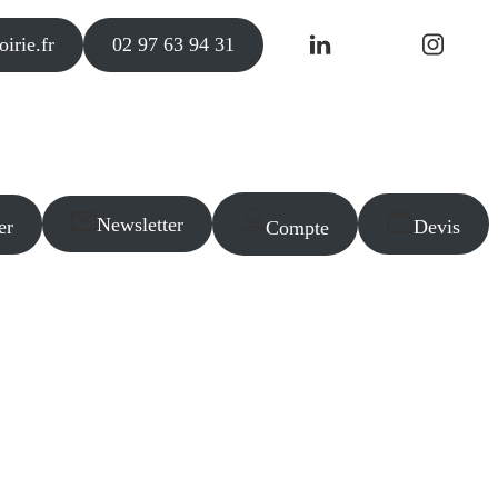
irie.fr
02 97 63 94 31
Newsletter
er
Devis
Compte