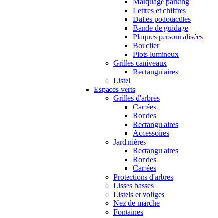
Marquage parking
Lettres et chiffres
Dalles podotactiles
Bande de guidage
Plaques personnalisées
Bouclier
Plots lumineux
Grilles caniveaux
Rectangulaires
Listel
Espaces verts
Grilles d'arbres
Carrées
Rondes
Rectangulaires
Accessoires
Jardinières
Rectangulaires
Rondes
Carrées
Protections d'arbres
Lisses basses
Listels et voliges
Nez de marche
Fontaines