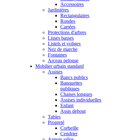
Accessoires
Jardinières
Rectangulaires
Rondes
Carrées
Protections d'arbres
Lisses basses
Listels et voliges
Nez de marche
Fontaines
Arceau pelouse
Mobilier urbain standard
Assises
Bancs publics
Banquettes
publiques
Chaises longues
Assises individuelles
Enfant
Assis debout
Tables
Propreté
Corbeille
Cendrier
Appuis vélos