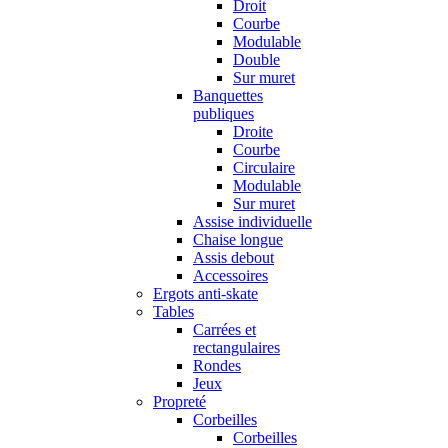
Droit
Courbe
Modulable
Double
Sur muret
Banquettes
publiques
Droite
Courbe
Circulaire
Modulable
Sur muret
Assise individuelle
Chaise longue
Assis debout
Accessoires
Ergots anti-skate
Tables
Carrées et
rectangulaires
Rondes
Jeux
Propreté
Corbeilles
Corbeilles