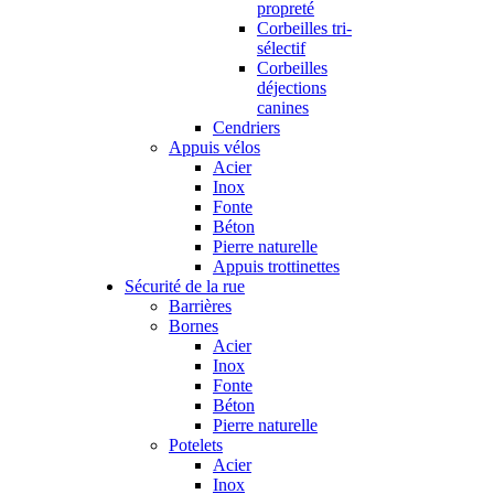
propreté
Corbeilles tri-
sélectif
Corbeilles
déjections
canines
Cendriers
Appuis vélos
Acier
Inox
Fonte
Béton
Pierre naturelle
Appuis trottinettes
Sécurité de la rue
Barrières
Bornes
Acier
Inox
Fonte
Béton
Pierre naturelle
Potelets
Acier
Inox