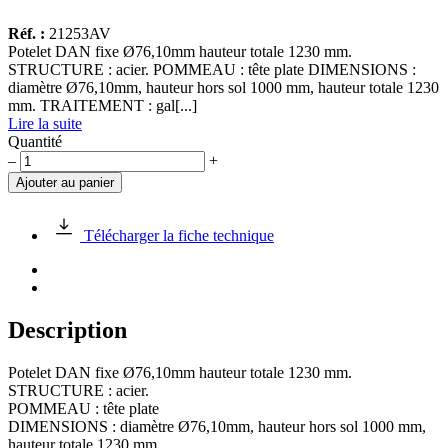
Réf. :
21253AV
Potelet DAN fixe Ø76,10mm hauteur totale 1230 mm.
STRUCTURE : acier. POMMEAU : tête plate DIMENSIONS :
diamètre Ø76,10mm, hauteur hors sol 1000 mm, hauteur totale 1230
mm. TRAITEMENT : gal[...]
Lire la suite
Quantité
quantité
–
+
de
Ajouter au panier
Potelet
fixe
DAN
Télécharger la fiche technique
en
acier,
Ø76mm
HT
1230mm
Description
Potelet DAN fixe Ø76,10mm hauteur totale 1230 mm.
STRUCTURE : acier.
POMMEAU : tête plate
DIMENSIONS : diamètre Ø76,10mm, hauteur hors sol 1000 mm,
hauteur totale 1230 mm.