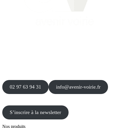
Siège
16 place Théodore Fantin Latour
56 000 VANNES
Agence
12 le Clos Blanc
49 530 LIRÉ
02 97 63 94 31
info@avenir-voirie.fr
S’inscrire à la newsletter
Nos produits