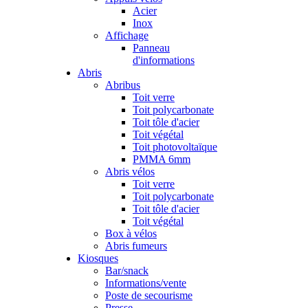
Acier
Inox
Affichage
Panneau
d'informations
Abris
Abribus
Toit verre
Toit polycarbonate
Toit tôle d'acier
Toit végétal
Toit photovoltaïque
PMMA 6mm
Abris vélos
Toit verre
Toit polycarbonate
Toit tôle d'acier
Toit végétal
Box à vélos
Abris fumeurs
Kiosques
Bar/snack
Informations/vente
Poste de secourisme
Presse