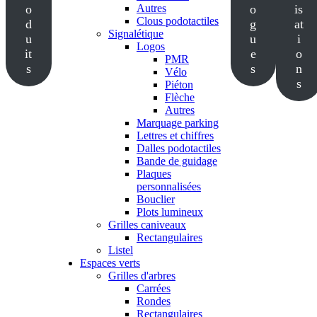
o
Autres
o
is
Clous podotactiles
d
g
at
Signalétique
u
u
i
Logos
it
e
o
PMR
s
s
n
Vélo
s
Piéton
Flèche
Autres
Marquage parking
Lettres et chiffres
Dalles podotactiles
Bande de guidage
Plaques
personnalisées
Bouclier
Plots lumineux
Grilles caniveaux
Rectangulaires
Listel
Espaces verts
Grilles d'arbres
Carrées
Rondes
Rectangulaires