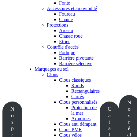
Fonte
Accessoires et amovibilité
Foureau
Chaine
Protections
Arceau
Chasse roue
Etrier
Contrôle d'accès
Portique
Barrière pivotante
Barrière sélective
Marquages au sol
Clous
Clous classiques
Ronds
Rectangulaires
Carrés
Clous personnalisés
N
Protection de
N
C
o
la mer
o
a
s
Armoiries
s
t
r
Clous anti dérapant
p
a
é
Clous PMR
r
l
al
Clous vélos