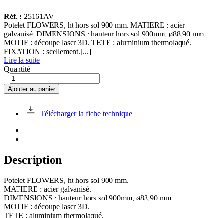
Réf. :
25161AV
Potelet FLOWERS, ht hors sol 900 mm. MATIERE : acier
galvanisé. DIMENSIONS : hauteur hors sol 900mm, ø88,90 mm.
MOTIF : découpe laser 3D. TETE : aluminium thermolaqué.
FIXATION : scellement.[...]
Lire la suite
Quantité
quantité
–
+
de
Ajouter au panier
Potelet
FLOWERS,
ht
Télécharger la fiche technique
hors
sol
900
mm
Description
Potelet FLOWERS, ht hors sol 900 mm.
MATIERE : acier galvanisé.
DIMENSIONS : hauteur hors sol 900mm, ø88,90 mm.
MOTIF : découpe laser 3D.
TETE : aluminium thermolaqué.