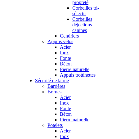
propreté
Corbeilles tri-
sélectif
Corbeilles
déjections
canines
Cendriers
Appuis vélos
Acier
Inox
Fonte
Béton
Pierre naturelle
Appuis trottinettes
Sécurité de la rue
Barrières
Bornes
Acier
Inox
Fonte
Béton
Pierre naturelle
Potelets
Acier
Inox