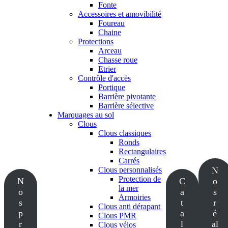
Fonte
Accessoires et amovibilité
Foureau
Chaine
Protections
Arceau
Chasse roue
Etrier
Contrôle d'accès
Portique
Barrière pivotante
Barrière sélective
Marquages au sol
Clous
Clous classiques
Ronds
Rectangulaires
Carrés
Clous personnalisés
N
Protection de
N
C
o
la mer
o
a
s
Armoiries
s
t
r
Clous anti dérapant
p
a
é
Clous PMR
r
l
al
Clous vélos