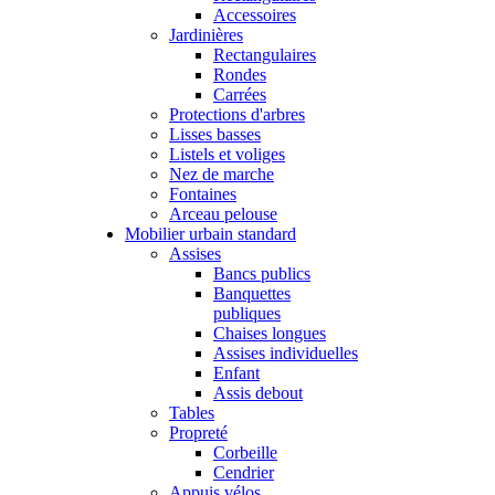
Accessoires
Jardinières
Rectangulaires
Rondes
Carrées
Protections d'arbres
Lisses basses
Listels et voliges
Nez de marche
Fontaines
Arceau pelouse
Mobilier urbain standard
Assises
Bancs publics
Banquettes
publiques
Chaises longues
Assises individuelles
Enfant
Assis debout
Tables
Propreté
Corbeille
Cendrier
Appuis vélos