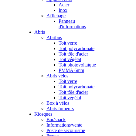
Acier
Inox
Affichage
Panneau
d'informations
Abris
Abribus
Toit verre
Toit polycarbonate
Toit tôle d'acier
Toit végétal
Toit photovoltaïque
PMMA 6mm
Abris vélos
Toit verre
Toit polycarbonate
Toit tôle d'acier
Toit végétal
Box à vélos
Abris fumeurs
Kiosques
Bar/snack
Informations/vente
Poste de secourisme
Presse