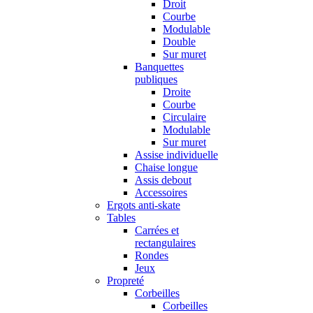
Droit
Courbe
Modulable
Double
Sur muret
Banquettes
publiques
Droite
Courbe
Circulaire
Modulable
Sur muret
Assise individuelle
Chaise longue
Assis debout
Accessoires
Ergots anti-skate
Tables
Carrées et
rectangulaires
Rondes
Jeux
Propreté
Corbeilles
Corbeilles