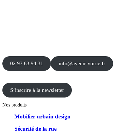
Siège
16 place Théodore Fantin Latour
56 000 VANNES
Agence
12 le Clos Blanc
49 530 LIRÉ
02 97 63 94 31
info@avenir-voirie.fr
S’inscrire à la newsletter
Nos produits
Mobilier urbain design
Sécurité de la rue