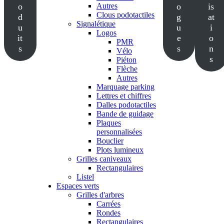
o
Autres
o
is
Clous podotactiles
d
g
at
Signalétique
u
u
i
Logos
it
e
o
PMR
s
s
n
Vélo
s
Piéton
Flèche
Autres
Marquage parking
Lettres et chiffres
Dalles podotactiles
Bande de guidage
Plaques
personnalisées
Bouclier
Plots lumineux
Grilles caniveaux
Rectangulaires
Listel
Espaces verts
Grilles d'arbres
Carrées
Rondes
Rectangulaires