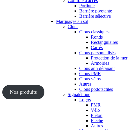
Contrôle d'accès
Portique
Barrière pivotante
Barrière sélective
Marquages au sol
Clous
Clous classiques
Ronds
Rectangulaires
Carrés
Clous personnalisés
Protection de la mer
Armoiries
Clous anti dérapant
Clous PMR
Clous vélos
Autres
Clous podotactiles
Nos produits
Signalétique
Logos
PMR
Vélo
Piéton
Flèche
Autres