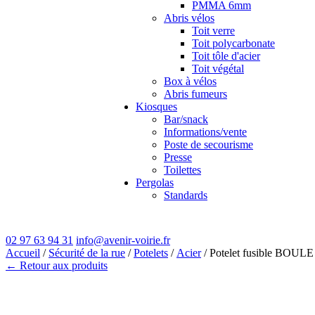
PMMA 6mm
Abris vélos
Toit verre
Toit polycarbonate
Toit tôle d'acier
Toit végétal
Box à vélos
Abris fumeurs
Kiosques
Bar/snack
Informations/vente
Poste de secourisme
Presse
Toilettes
Pergolas
Standards
02 97 63 94 31
info@avenir-voirie.fr
Accueil
/
Sécurité de la rue
/
Potelets
/
Acier
/ Potelet fusible BOU
← Retour aux produits