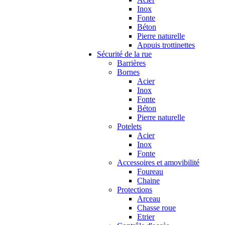
Inox
Fonte
Béton
Pierre naturelle
Appuis trottinettes
Sécurité de la rue
Barrières
Bornes
Acier
Inox
Fonte
Béton
Pierre naturelle
Potelets
Acier
Inox
Fonte
Accessoires et amovibilité
Foureau
Chaine
Protections
Arceau
Chasse roue
Etrier