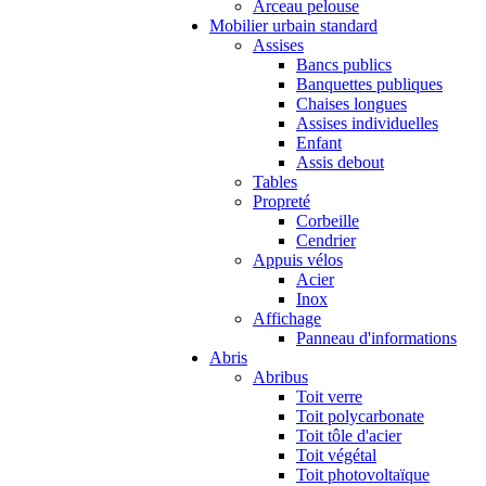
Arceau pelouse
Mobilier urbain standard
Assises
Bancs publics
Banquettes publiques
Chaises longues
Assises individuelles
Enfant
Assis debout
Tables
Propreté
Corbeille
Cendrier
Appuis vélos
Acier
Inox
Affichage
Panneau d'informations
Abris
Abribus
Toit verre
Toit polycarbonate
Toit tôle d'acier
Toit végétal
Toit photovoltaïque