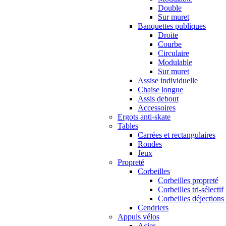
Double
Sur muret
Banquettes publiques
Droite
Courbe
Circulaire
Modulable
Sur muret
Assise individuelle
Chaise longue
Assis debout
Accessoires
Ergots anti-skate
Tables
Carrées et rectangulaires
Rondes
Jeux
Propreté
Corbeilles
Corbeilles propreté
Corbeilles tri-sélectif
Corbeilles déjections
Cendriers
Appuis vélos
Acier