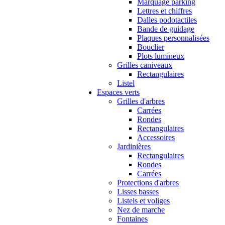
Marquage parking
Lettres et chiffres
Dalles podotactiles
Bande de guidage
Plaques personnalisées
Bouclier
Plots lumineux
Grilles caniveaux
Rectangulaires
Listel
Espaces verts
Grilles d'arbres
Carrées
Rondes
Rectangulaires
Accessoires
Jardinières
Rectangulaires
Rondes
Carrées
Protections d'arbres
Lisses basses
Listels et voliges
Nez de marche
Fontaines