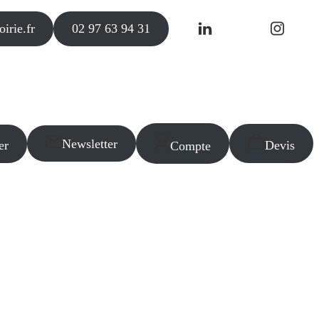
irie.fr
02 97 63 94 31
Newsletter
er
Devis
Compte