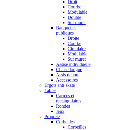
Droit
Courbe
Modulable
Double
Sur muret
Banquettes
publiques
Droite
Courbe
Circulaire
Modulable
Sur muret
Assise individuelle
Chaise longue
Assis debout
Accessoires
Ergots anti-skate
Tables
Carrées et
rectangulaires
Rondes
Jeux
Propreté
Corbeilles
Corbeilles