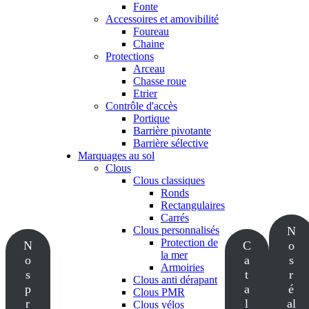
Fonte
Accessoires et amovibilité
Foureau
Chaine
Protections
Arceau
Chasse roue
Etrier
Contrôle d'accès
Portique
Barrière pivotante
Barrière sélective
Marquages au sol
Clous
Clous classiques
Ronds
Rectangulaires
Carrés
Clous personnalisés
N
Protection de
N
C
o
la mer
o
a
s
Armoiries
s
t
r
Clous anti dérapant
p
a
é
Clous PMR
r
l
al
Clous vélos