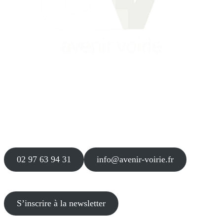
Siège
16 place Théodore Fantin Latour
56 000 VANNES
Agence
12 le Clos Blanc
49 530 LIRÉ
02 97 63 94 31
info@avenir-voirie.fr
S’inscrire à la newsletter