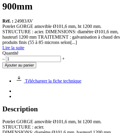
900mm
Réf. :
24983AV
Potelet GORGE amovible Ø101,6 mm, ht 1200 mm.
STRUCTURE : acier. DIMENSIONS: diamètre Ø101,6 mm,
hauteurl 1200 mm TRAITEMENT : galvanisation à chaud des
produits finis (55 à 85 microns selon[...]
Lire la suite
Quantité
quantité
–
+
de
Ajouter au panier
Potelet
GORGE
amovible
Télécharger la fiche technique
Ø101,6
mm,
hauteur
hors
sol
Description
900mm
Potelet GORGE amovible Ø101,6 mm, ht 1200 mm.
STRUCTURE : acier.
DIMENSIONS: diamètre Ø101,6 mm, hauteurl 1200 mm