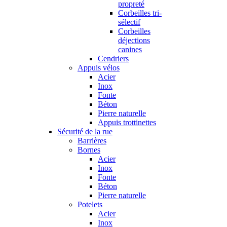
propreté
Corbeilles tri-
sélectif
Corbeilles
déjections
canines
Cendriers
Appuis vélos
Acier
Inox
Fonte
Béton
Pierre naturelle
Appuis trottinettes
Sécurité de la rue
Barrières
Bornes
Acier
Inox
Fonte
Béton
Pierre naturelle
Potelets
Acier
Inox