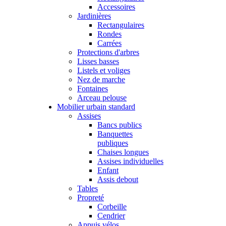
Accessoires
Jardinières
Rectangulaires
Rondes
Carrées
Protections d'arbres
Lisses basses
Listels et voliges
Nez de marche
Fontaines
Arceau pelouse
Mobilier urbain standard
Assises
Bancs publics
Banquettes
publiques
Chaises longues
Assises individuelles
Enfant
Assis debout
Tables
Propreté
Corbeille
Cendrier
Appuis vélos