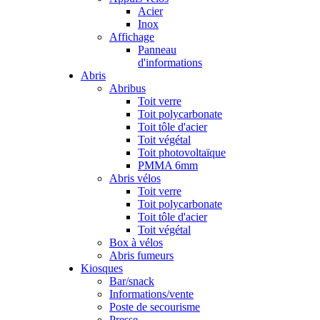
Acier
Inox
Affichage
Panneau
d'informations
Abris
Abribus
Toit verre
Toit polycarbonate
Toit tôle d'acier
Toit végétal
Toit photovoltaïque
PMMA 6mm
Abris vélos
Toit verre
Toit polycarbonate
Toit tôle d'acier
Toit végétal
Box à vélos
Abris fumeurs
Kiosques
Bar/snack
Informations/vente
Poste de secourisme
Presse