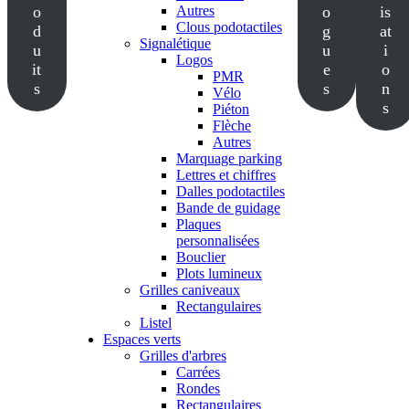
o
Autres
o
is
Clous podotactiles
d
g
at
Signalétique
u
u
i
Logos
it
e
o
PMR
s
s
n
Vélo
s
Piéton
Flèche
Autres
Marquage parking
Lettres et chiffres
Dalles podotactiles
Bande de guidage
Plaques
personnalisées
Bouclier
Plots lumineux
Grilles caniveaux
Rectangulaires
Listel
Espaces verts
Grilles d'arbres
Carrées
Rondes
Rectangulaires