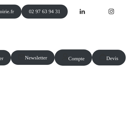
irie.fr
02 97 63 94 31
Newsletter
er
Devis
Compte