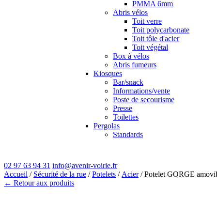
PMMA 6mm
Abris vélos
Toit verre
Toit polycarbonate
Toit tôle d'acier
Toit végétal
Box à vélos
Abris fumeurs
Kiosques
Bar/snack
Informations/vente
Poste de secourisme
Presse
Toilettes
Pergolas
Standards
02 97 63 94 31
info@avenir-voirie.fr
Accueil
/
Sécurité de la rue
/
Potelets
/
Acier
/ Potelet GORGE amovib
← Retour aux produits