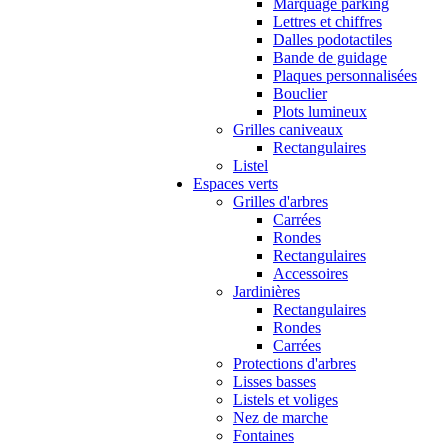
Marquage parking
Lettres et chiffres
Dalles podotactiles
Bande de guidage
Plaques personnalisées
Bouclier
Plots lumineux
Grilles caniveaux
Rectangulaires
Listel
Espaces verts
Grilles d'arbres
Carrées
Rondes
Rectangulaires
Accessoires
Jardinières
Rectangulaires
Rondes
Carrées
Protections d'arbres
Lisses basses
Listels et voliges
Nez de marche
Fontaines