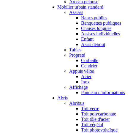
Arceau pelouse
Mobilier urbain standard
Assises
Bancs publics
Banquettes publiques
Chaises longues
Assises individuelles
Enfant
Assis debout
Tables
Propreté
Corbeille
Cendrier
Appuis vélos
Acier
Inox
Affichage
Panneau d'informations
Abris
Abribus
Toit verre
Toit polycarbonate
Toit tôle d'acier
Toit végétal
Toit photovoltaïque