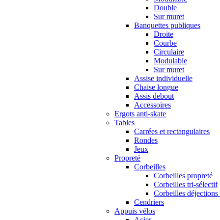
Double
Sur muret
Banquettes publiques
Droite
Courbe
Circulaire
Modulable
Sur muret
Assise individuelle
Chaise longue
Assis debout
Accessoires
Ergots anti-skate
Tables
Carrées et rectangulaires
Rondes
Jeux
Propreté
Corbeilles
Corbeilles propreté
Corbeilles tri-sélectif
Corbeilles déjections
Cendriers
Appuis vélos
Acier