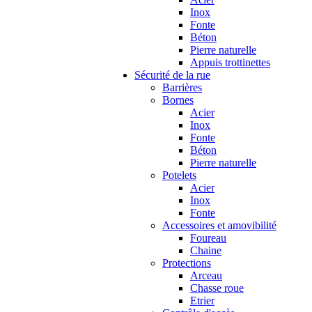
Inox
Fonte
Béton
Pierre naturelle
Appuis trottinettes
Sécurité de la rue
Barrières
Bornes
Acier
Inox
Fonte
Béton
Pierre naturelle
Potelets
Acier
Inox
Fonte
Accessoires et amovibilité
Foureau
Chaine
Protections
Arceau
Chasse roue
Etrier