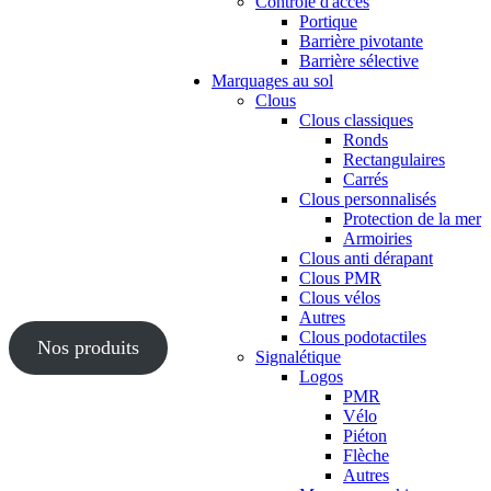
Contrôle d'accès
Portique
Barrière pivotante
Barrière sélective
Marquages au sol
Clous
Clous classiques
Ronds
Rectangulaires
Carrés
Clous personnalisés
Protection de la mer
Armoiries
Clous anti dérapant
Clous PMR
Clous vélos
Autres
Clous podotactiles
Nos produits
Signalétique
Logos
PMR
Vélo
Piéton
Flèche
Autres