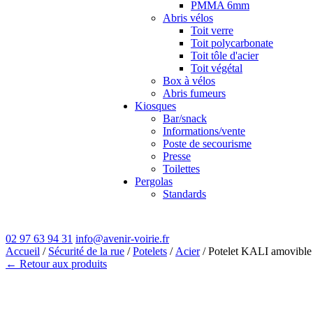
PMMA 6mm
Abris vélos
Toit verre
Toit polycarbonate
Toit tôle d'acier
Toit végétal
Box à vélos
Abris fumeurs
Kiosques
Bar/snack
Informations/vente
Poste de secourisme
Presse
Toilettes
Pergolas
Standards
02 97 63 94 31
info@avenir-voirie.fr
Accueil
/
Sécurité de la rue
/
Potelets
/
Acier
/ Potelet KALI amovibl
← Retour aux produits