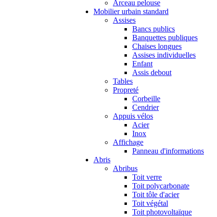
Arceau pelouse
Mobilier urbain standard
Assises
Bancs publics
Banquettes publiques
Chaises longues
Assises individuelles
Enfant
Assis debout
Tables
Propreté
Corbeille
Cendrier
Appuis vélos
Acier
Inox
Affichage
Panneau d'informations
Abris
Abribus
Toit verre
Toit polycarbonate
Toit tôle d'acier
Toit végétal
Toit photovoltaïque