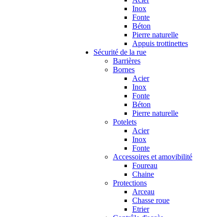
Inox
Fonte
Béton
Pierre naturelle
Appuis trottinettes
Sécurité de la rue
Barrières
Bornes
Acier
Inox
Fonte
Béton
Pierre naturelle
Potelets
Acier
Inox
Fonte
Accessoires et amovibilité
Foureau
Chaine
Protections
Arceau
Chasse roue
Etrier