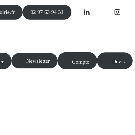
irie.fr
02 97 63 94 31
Newsletter
er
Devis
Compte