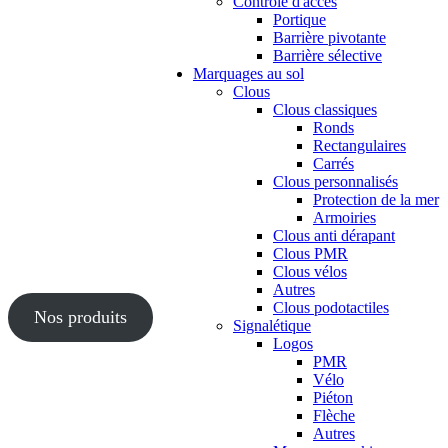
Contrôle d'accès
Portique
Barrière pivotante
Barrière sélective
Marquages au sol
Clous
Clous classiques
Ronds
Rectangulaires
Carrés
Clous personnalisés
Protection de la mer
Armoiries
Clous anti dérapant
Clous PMR
Clous vélos
Autres
Clous podotactiles
Nos produits
Signalétique
Logos
PMR
Vélo
Piéton
Flèche
Autres