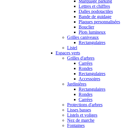
Marquage parking
Lettres et chiffres
Dalles podotactiles
Bande de guidage
Plaques personnalisées
Bouclier
Plots lumineux
Grilles caniveaux
Rectangulaires
Listel
Espaces verts
Grilles d'arbres
Carrées
Rondes
Rectangulaires
Accessoires
Jardinières
Rectangulaires
Rondes
Carrées
Protections d'arbres
Lisses basses
Listels et voliges
Nez de marche
Fontaines