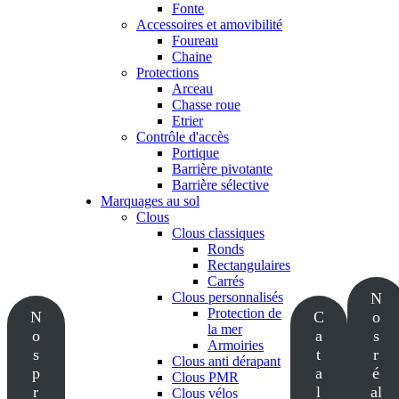
Fonte
Accessoires et amovibilité
Foureau
Chaine
Protections
Arceau
Chasse roue
Etrier
Contrôle d'accès
Portique
Barrière pivotante
Barrière sélective
Marquages au sol
Clous
Clous classiques
Ronds
Rectangulaires
Carrés
Clous personnalisés
N
Protection de
N
C
o
la mer
o
a
s
Armoiries
s
t
r
Clous anti dérapant
p
a
é
Clous PMR
r
l
al
Clous vélos