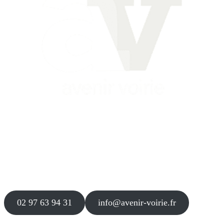
Siège
16 place Théodore Fantin Latour
56 000 VANNES
Agence
12 le Clos Blanc
49 530 LIRÉ
02 97 63 94 31
info@avenir-voirie.fr