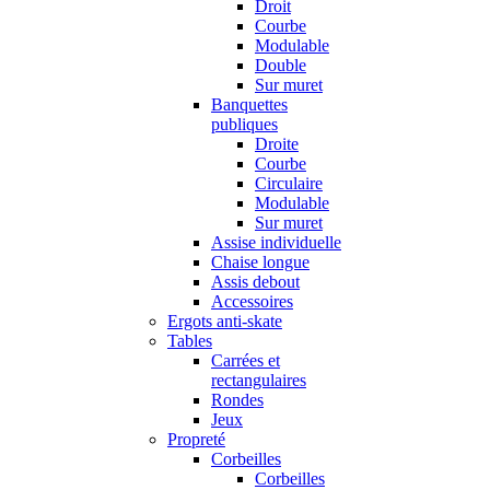
Droit
Courbe
Modulable
Double
Sur muret
Banquettes
publiques
Droite
Courbe
Circulaire
Modulable
Sur muret
Assise individuelle
Chaise longue
Assis debout
Accessoires
Ergots anti-skate
Tables
Carrées et
rectangulaires
Rondes
Jeux
Propreté
Corbeilles
Corbeilles