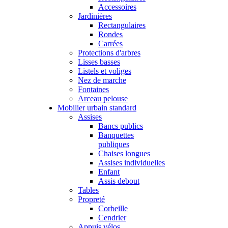
Accessoires
Jardinières
Rectangulaires
Rondes
Carrées
Protections d'arbres
Lisses basses
Listels et voliges
Nez de marche
Fontaines
Arceau pelouse
Mobilier urbain standard
Assises
Bancs publics
Banquettes
publiques
Chaises longues
Assises individuelles
Enfant
Assis debout
Tables
Propreté
Corbeille
Cendrier
Appuis vélos