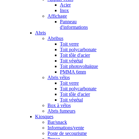
Acier
Inox
Affichage
Panneau
d'informations
Abris
Abribus
Toit verre
Toit polycarbonate
Toit tôle d'acier
Toit végétal
Toit photovoltaïque
PMMA 6mm
Abris vélos
Toit verre
Toit polycarbonate
Toit tôle d'acier
Toit végétal
Box à vélos
Abris fumeurs
Kiosques
Bar/snack
Informations/vente
Poste de secourisme
Presse