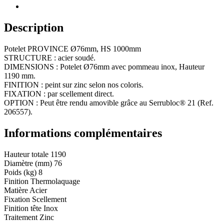
HS
1000mm
Description
Potelet PROVINCE Ø76mm, HS 1000mm
STRUCTURE : acier soudé.
DIMENSIONS : Potelet Ø76mm avec pommeau inox, Hauteur
1190 mm.
FINITION : peint sur zinc selon nos coloris.
FIXATION : par scellement direct.
OPTION : Peut être rendu amovible grâce au Serrubloc® 21 (Ref.
206557).
Informations complémentaires
Hauteur totale
1190
Diamètre (mm)
76
Poids (kg)
8
Finition
Thermolaquage
Matière
Acier
Fixation
Scellement
Finition tête
Inox
Traitement
Zinc