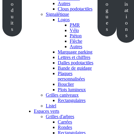
o
Autres
o
is
Clous podotactiles
d
g
at
Signalétique
u
u
i
Logos
it
e
o
PMR
s
s
n
Vélo
s
Piéton
Flèche
Autres
Marquage parking
Lettres et chiffres
Dalles podotactiles
Bande de guidage
Plaques
personnalisées
Bouclier
Plots lumineux
Grilles caniveaux
Rectangulaires
Listel
Espaces verts
Grilles d'arbres
Carrées
Rondes
Rectangulaires