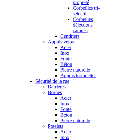
propreté
Corbeilles tri-
sélectif
Corbeilles
déjections
canines
Cendriers
Appuis vélos
Acier
Inox
Fonte
Béton
Pierre naturelle
Appuis trottinettes
Sécurité de la rue
Barrières
Bornes
Acier
Inox
Fonte
Béton
Pierre naturelle
Potelets
Acier
Inox