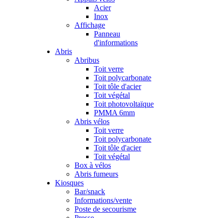
Acier
Inox
Affichage
Panneau
d'informations
Abris
Abribus
Toit verre
Toit polycarbonate
Toit tôle d'acier
Toit végétal
Toit photovoltaïque
PMMA 6mm
Abris vélos
Toit verre
Toit polycarbonate
Toit tôle d'acier
Toit végétal
Box à vélos
Abris fumeurs
Kiosques
Bar/snack
Informations/vente
Poste de secourisme
Presse