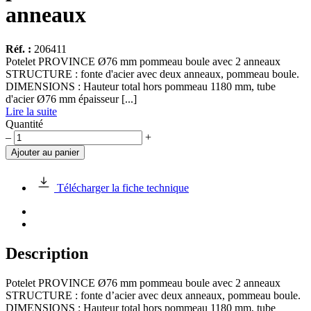
anneaux
Réf. :
206411
Potelet PROVINCE Ø76 mm pommeau boule avec 2 anneaux
STRUCTURE : fonte d'acier avec deux anneaux, pommeau boule.
DIMENSIONS : Hauteur total hors pommeau 1180 mm, tube
d'acier Ø76 mm épaisseur [...]
Lire la suite
Quantité
quantité
–
+
de
Ajouter au panier
Potelet
PROVINCE
Ø76
Télécharger la fiche technique
mm
pommeau
boule
avec
2
Description
anneaux
Potelet PROVINCE Ø76 mm pommeau boule avec 2 anneaux
STRUCTURE : fonte d’acier avec deux anneaux, pommeau boule.
DIMENSIONS : Hauteur total hors pommeau 1180 mm, tube