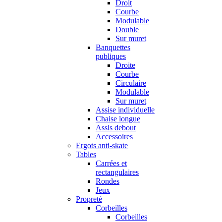
Droit
Courbe
Modulable
Double
Sur muret
Banquettes
publiques
Droite
Courbe
Circulaire
Modulable
Sur muret
Assise individuelle
Chaise longue
Assis debout
Accessoires
Ergots anti-skate
Tables
Carrées et
rectangulaires
Rondes
Jeux
Propreté
Corbeilles
Corbeilles