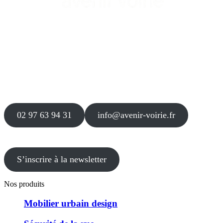
Siège
16 place Théodore Fantin Latour
56 000 VANNES
Agence
12 le Clos Blanc
49 530 LIRÉ
02 97 63 94 31
info@avenir-voirie.fr
S’inscrire à la newsletter
Nos produits
Mobilier urbain design