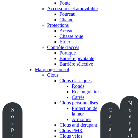
Fonte
Accessoires et amovibilité
Foureau
Chaine
Protections
Arceau
Chasse roue
Etrier
Contrôle d'accès
Portique
Barrière pivotante
Barrière sélective
Marquages au sol
Clous
Clous classiques
Ronds
Rectangulaires
Carrés
Clous personnalisés
N
Protection de
N
C
o
la mer
o
a
s
Armoiries
s
t
r
Clous anti dérapant
p
a
é
Clous PMR
r
l
al
Clous vélos