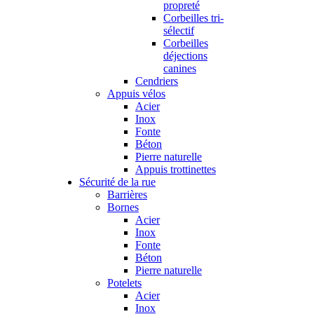
propreté
Corbeilles tri-
sélectif
Corbeilles
déjections
canines
Cendriers
Appuis vélos
Acier
Inox
Fonte
Béton
Pierre naturelle
Appuis trottinettes
Sécurité de la rue
Barrières
Bornes
Acier
Inox
Fonte
Béton
Pierre naturelle
Potelets
Acier
Inox