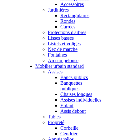
Accessoires
Jardinières
Rectangulaires
Rondes
Carrées
Protections d'arbres
Lisses basses
Listels et voliges
Nez de marche
Fontaines
Arceau pelouse
Mobilier urbain standard
Assises
Bancs publics
Banquettes
publiques
Chaises longues
Assises individuelles
Enfant
Assis debout
Tables
Propreté
Corbeille
Cendrier
Appuis vélos