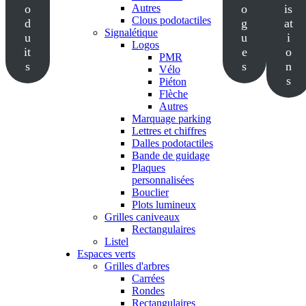
o
Autres
o
is
Clous podotactiles
d
g
at
Signalétique
u
u
i
Logos
it
e
o
PMR
s
s
n
Vélo
s
Piéton
Flèche
Autres
Marquage parking
Lettres et chiffres
Dalles podotactiles
Bande de guidage
Plaques
personnalisées
Bouclier
Plots lumineux
Grilles caniveaux
Rectangulaires
Listel
Espaces verts
Grilles d'arbres
Carrées
Rondes
Rectangulaires