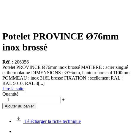
Potelet PROVINCE Ø76mm
inox brossé
Réf. :
206356
Potelet PROVINCE Ø76mm inox brossé MATIERE : acier zingué
et thermolaqué DIMENSIONS : Ø76mm, hauteur hors sol 1100mm
POMMEAU : inox 316L brossé FIXATION : scellement RAL :
RAL 5010, RAL 3[...]
Lire la suite
Quantité
quantité
–
+
de
Ajouter au panier
Potelet
PROVINCE
Ø76mm
Télécharger la fiche technique
inox
brossé