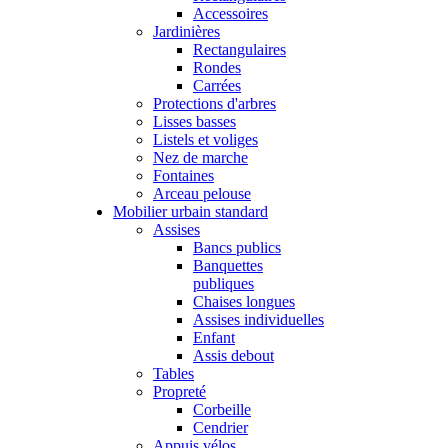
Accessoires
Jardinières
Rectangulaires
Rondes
Carrées
Protections d'arbres
Lisses basses
Listels et voliges
Nez de marche
Fontaines
Arceau pelouse
Mobilier urbain standard
Assises
Bancs publics
Banquettes
publiques
Chaises longues
Assises individuelles
Enfant
Assis debout
Tables
Propreté
Corbeille
Cendrier
Appuis vélos