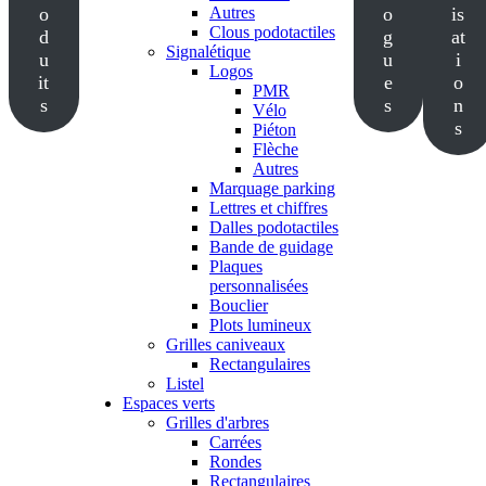
o
Autres
o
is
Clous podotactiles
d
g
at
Signalétique
u
u
i
Logos
it
e
o
PMR
s
s
n
Vélo
s
Piéton
Flèche
Autres
Marquage parking
Lettres et chiffres
Dalles podotactiles
Bande de guidage
Plaques
personnalisées
Bouclier
Plots lumineux
Grilles caniveaux
Rectangulaires
Listel
Espaces verts
Grilles d'arbres
Carrées
Rondes
Rectangulaires