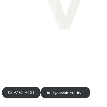
Siège
16 place Théodore Fantin Latour
56 000 VANNES
Agence
12 le Clos Blanc
49 530 LIRÉ
02 97 63 94 31
info@avenir-voirie.fr