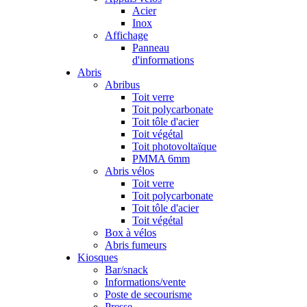
Acier
Inox
Affichage
Panneau
d'informations
Abris
Abribus
Toit verre
Toit polycarbonate
Toit tôle d'acier
Toit végétal
Toit photovoltaïque
PMMA 6mm
Abris vélos
Toit verre
Toit polycarbonate
Toit tôle d'acier
Toit végétal
Box à vélos
Abris fumeurs
Kiosques
Bar/snack
Informations/vente
Poste de secourisme
Presse