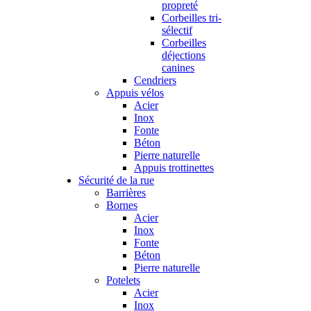
propreté
Corbeilles tri-
sélectif
Corbeilles
déjections
canines
Cendriers
Appuis vélos
Acier
Inox
Fonte
Béton
Pierre naturelle
Appuis trottinettes
Sécurité de la rue
Barrières
Bornes
Acier
Inox
Fonte
Béton
Pierre naturelle
Potelets
Acier
Inox