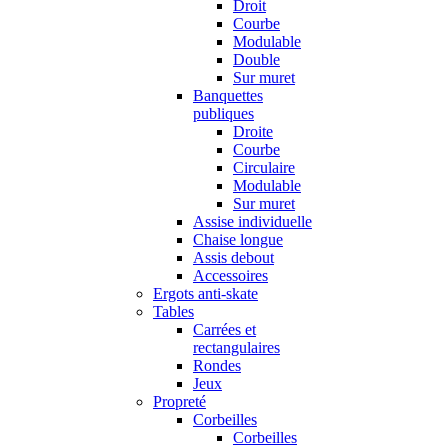
Droit
Courbe
Modulable
Double
Sur muret
Banquettes
publiques
Droite
Courbe
Circulaire
Modulable
Sur muret
Assise individuelle
Chaise longue
Assis debout
Accessoires
Ergots anti-skate
Tables
Carrées et
rectangulaires
Rondes
Jeux
Propreté
Corbeilles
Corbeilles