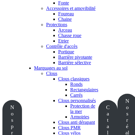
Fonte
Accessoires et amovibilité
Foureau
Chaine
Protections
Arceau
Chasse roue
Etrier
Contrôle d'accès
Portique
Barrière pivotante
Barrière sélective
Marquages au sol
Clous
Clous classiques
Ronds
Rectangulaires
Carrés
Clous personnalisés
N
Protection de
N
C
o
la mer
o
a
s
Armoiries
s
t
r
Clous anti dérapant
p
a
é
Clous PMR
r
l
al
Clous vélos