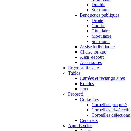
Double
Sur muret
Banquettes publiques
Droite
Courbe
Circulaire
Modulable
Sur muret
Assise individuelle
Chaise longue
Assis debout
Accessoires
Ergots anti-skate
Tables
Carrées et rectangulaires
Rondes
Jeux
Propreté
Corbeilles
Corbeilles propreté
Corbeilles tri-sélectif
Corbeilles déjections
Cendriers
Appuis vélos
Acier