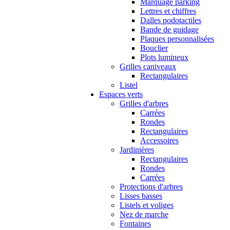
Marquage parking
Lettres et chiffres
Dalles podotactiles
Bande de guidage
Plaques personnalisées
Bouclier
Plots lumineux
Grilles caniveaux
Rectangulaires
Listel
Espaces verts
Grilles d'arbres
Carrées
Rondes
Rectangulaires
Accessoires
Jardinières
Rectangulaires
Rondes
Carrées
Protections d'arbres
Lisses basses
Listels et voliges
Nez de marche
Fontaines