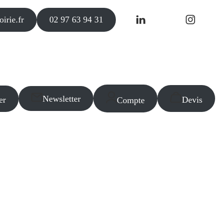
irie.fr
02 97 63 94 31
Newsletter
er
Devis
Compte