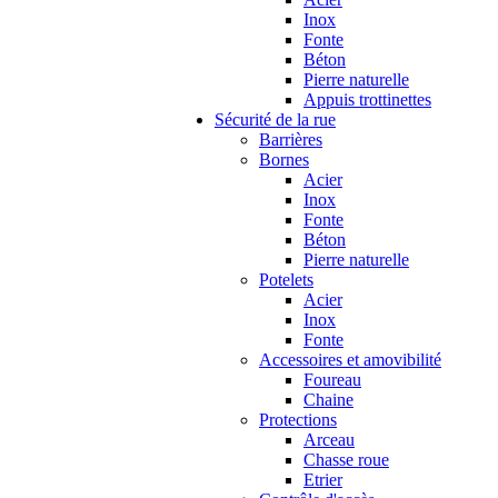
Inox
Fonte
Béton
Pierre naturelle
Appuis trottinettes
Sécurité de la rue
Barrières
Bornes
Acier
Inox
Fonte
Béton
Pierre naturelle
Potelets
Acier
Inox
Fonte
Accessoires et amovibilité
Foureau
Chaine
Protections
Arceau
Chasse roue
Etrier