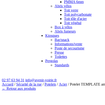
PMMA 6mm
Abris vélos
Toit verre
Toit polycarbonate
Toit tôle d'acier
Toit végétal
Box à vélos
Abris fumeurs
Kiosques
Bar/snack
Informations/vente
Poste de secourisme
Presse
Toilettes
Pergolas
Standards
02 97 63 94 31
info@avenir-voirie.fr
Accueil
/
Sécurité de la rue
/
Potelets
/
Acier
/ Potelet TEMPLATE am
← Retour aux produits