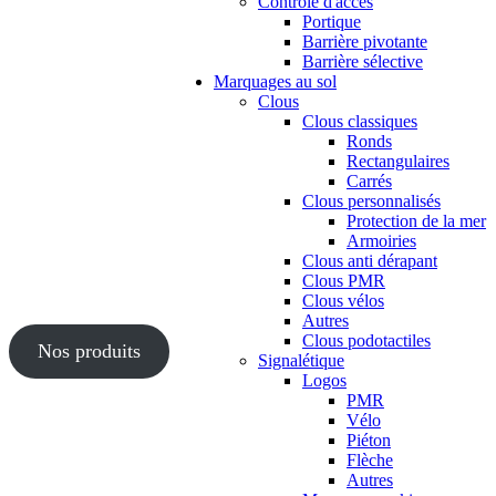
Contrôle d'accès
Portique
Barrière pivotante
Barrière sélective
Marquages au sol
Clous
Clous classiques
Ronds
Rectangulaires
Carrés
Clous personnalisés
Protection de la mer
Armoiries
Clous anti dérapant
Clous PMR
Clous vélos
Autres
Clous podotactiles
Nos produits
Signalétique
Logos
PMR
Vélo
Piéton
Flèche
Autres