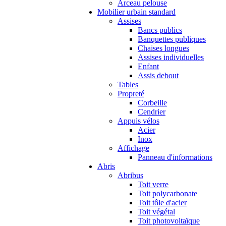
Arceau pelouse
Mobilier urbain standard
Assises
Bancs publics
Banquettes publiques
Chaises longues
Assises individuelles
Enfant
Assis debout
Tables
Propreté
Corbeille
Cendrier
Appuis vélos
Acier
Inox
Affichage
Panneau d'informations
Abris
Abribus
Toit verre
Toit polycarbonate
Toit tôle d'acier
Toit végétal
Toit photovoltaïque