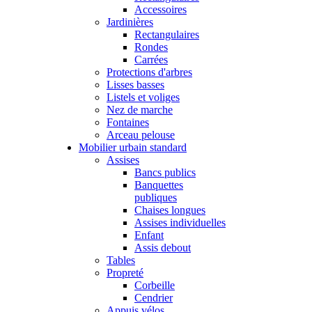
Accessoires
Jardinières
Rectangulaires
Rondes
Carrées
Protections d'arbres
Lisses basses
Listels et voliges
Nez de marche
Fontaines
Arceau pelouse
Mobilier urbain standard
Assises
Bancs publics
Banquettes
publiques
Chaises longues
Assises individuelles
Enfant
Assis debout
Tables
Propreté
Corbeille
Cendrier
Appuis vélos