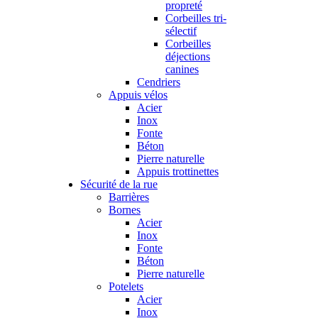
propreté
Corbeilles tri-
sélectif
Corbeilles
déjections
canines
Cendriers
Appuis vélos
Acier
Inox
Fonte
Béton
Pierre naturelle
Appuis trottinettes
Sécurité de la rue
Barrières
Bornes
Acier
Inox
Fonte
Béton
Pierre naturelle
Potelets
Acier
Inox