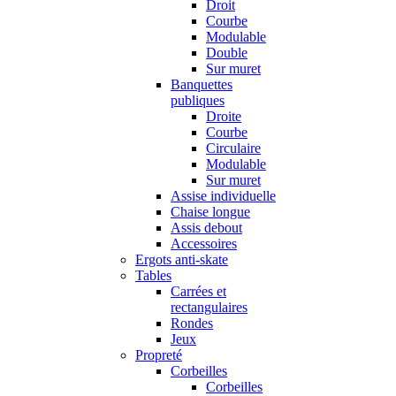
Droit
Courbe
Modulable
Double
Sur muret
Banquettes
publiques
Droite
Courbe
Circulaire
Modulable
Sur muret
Assise individuelle
Chaise longue
Assis debout
Accessoires
Ergots anti-skate
Tables
Carrées et
rectangulaires
Rondes
Jeux
Propreté
Corbeilles
Corbeilles