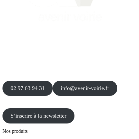
Siège
16 place Théodore Fantin Latour
56 000 VANNES
Agence
12 le Clos Blanc
49 530 LIRÉ
02 97 63 94 31
info@avenir-voirie.fr
S’inscrire à la newsletter
Nos produits