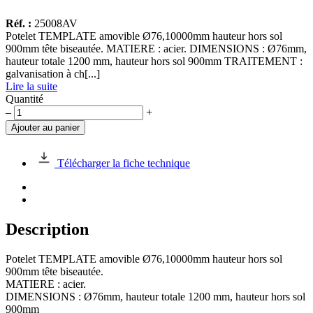
Réf. :
25008AV
Potelet TEMPLATE amovible Ø76,10000mm hauteur hors sol
900mm tête biseautée. MATIERE : acier. DIMENSIONS : Ø76mm,
hauteur totale 1200 mm, hauteur hors sol 900mm TRAITEMENT :
galvanisation à ch[...]
Lire la suite
Quantité
quantité
–
+
de
Ajouter au panier
Potelet
TEMPLATE
amovible
Télécharger la fiche technique
Ø76,10mm,
HS
900mm
Description
Potelet TEMPLATE amovible Ø76,10000mm hauteur hors sol
900mm tête biseautée.
MATIERE : acier.
DIMENSIONS : Ø76mm, hauteur totale 1200 mm, hauteur hors sol
900mm