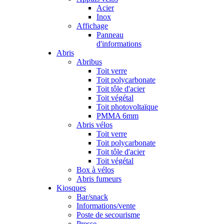
Acier
Inox
Affichage
Panneau
d'informations
Abris
Abribus
Toit verre
Toit polycarbonate
Toit tôle d'acier
Toit végétal
Toit photovoltaïque
PMMA 6mm
Abris vélos
Toit verre
Toit polycarbonate
Toit tôle d'acier
Toit végétal
Box à vélos
Abris fumeurs
Kiosques
Bar/snack
Informations/vente
Poste de secourisme
Presse