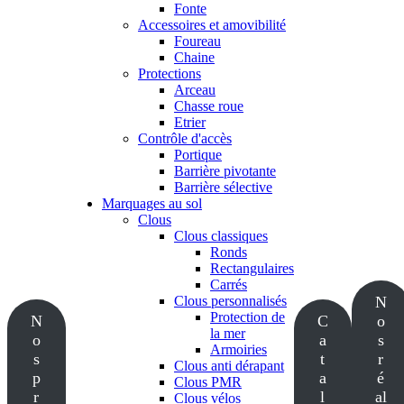
Fonte
Accessoires et amovibilité
Foureau
Chaine
Protections
Arceau
Chasse roue
Etrier
Contrôle d'accès
Portique
Barrière pivotante
Barrière sélective
Marquages au sol
Clous
Clous classiques
Ronds
Rectangulaires
Carrés
Clous personnalisés
N
Protection de
N
C
o
la mer
o
a
s
Armoiries
s
t
r
Clous anti dérapant
p
a
é
Clous PMR
r
l
al
Clous vélos