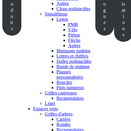
o
Autres
o
is
Clous podotactiles
d
g
at
Signalétique
u
u
i
Logos
it
e
o
PMR
s
s
n
Vélo
s
Piéton
Flèche
Autres
Marquage parking
Lettres et chiffres
Dalles podotactiles
Bande de guidage
Plaques
personnalisées
Bouclier
Plots lumineux
Grilles caniveaux
Rectangulaires
Listel
Espaces verts
Grilles d'arbres
Carrées
Rondes
Rectangulaires