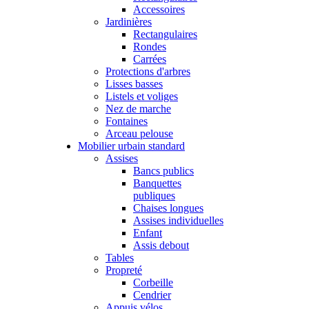
Accessoires
Jardinières
Rectangulaires
Rondes
Carrées
Protections d'arbres
Lisses basses
Listels et voliges
Nez de marche
Fontaines
Arceau pelouse
Mobilier urbain standard
Assises
Bancs publics
Banquettes
publiques
Chaises longues
Assises individuelles
Enfant
Assis debout
Tables
Propreté
Corbeille
Cendrier
Appuis vélos