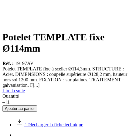
Potelet TEMPLATE fixe
Ø114mm
Réf. :
19197AV
Potelet TEMPLATE fixe à sceller Ø114,3mm. STRUCTURE :
Acier. DIMENSIONS : coupelle supérieure Ø128,2 mm, hauteur
hors sol 1200 mm. FIXATION : sur platines. TRAITEMENT :
galvanisation. F[...]
Lire la suite
Quantité
quantité
–
+
de
Ajouter au panier
Potelet
TEMPLATE
fixe
Télécharger la fiche technique
Ø114mm