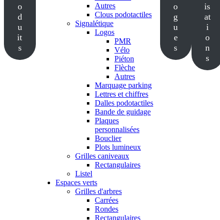
o
Autres
o
is
Clous podotactiles
d
g
at
Signalétique
u
u
i
Logos
it
e
o
PMR
s
s
n
Vélo
s
Piéton
Flèche
Autres
Marquage parking
Lettres et chiffres
Dalles podotactiles
Bande de guidage
Plaques
personnalisées
Bouclier
Plots lumineux
Grilles caniveaux
Rectangulaires
Listel
Espaces verts
Grilles d'arbres
Carrées
Rondes
Rectangulaires