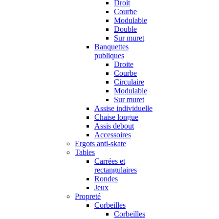
Droit
Courbe
Modulable
Double
Sur muret
Banquettes
publiques
Droite
Courbe
Circulaire
Modulable
Sur muret
Assise individuelle
Chaise longue
Assis debout
Accessoires
Ergots anti-skate
Tables
Carrées et
rectangulaires
Rondes
Jeux
Propreté
Corbeilles
Corbeilles