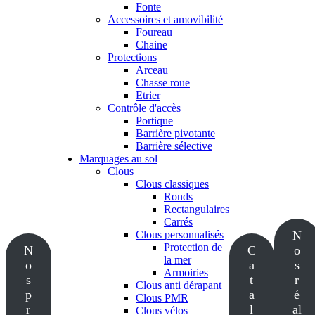
Fonte
Accessoires et amovibilité
Foureau
Chaine
Protections
Arceau
Chasse roue
Etrier
Contrôle d'accès
Portique
Barrière pivotante
Barrière sélective
Marquages au sol
Clous
Clous classiques
Ronds
Rectangulaires
Carrés
Clous personnalisés
N
Protection de
N
C
o
la mer
o
a
s
Armoiries
s
t
r
Clous anti dérapant
p
a
é
Clous PMR
r
l
al
Clous vélos