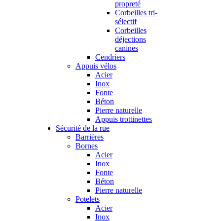
propreté
Corbeilles tri-
sélectif
Corbeilles
déjections
canines
Cendriers
Appuis vélos
Acier
Inox
Fonte
Béton
Pierre naturelle
Appuis trottinettes
Sécurité de la rue
Barrières
Bornes
Acier
Inox
Fonte
Béton
Pierre naturelle
Potelets
Acier
Inox