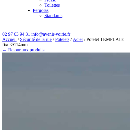
Toilettes
Pergolas
Standards
02 97 63 94 31
info@avenir-voirie.fr
Accueil
/
Sécurité de la rue
/
Potelets
/
Acier
/ Potelet TEMPLATE
fixe Ø114mm
← Retour aux produits