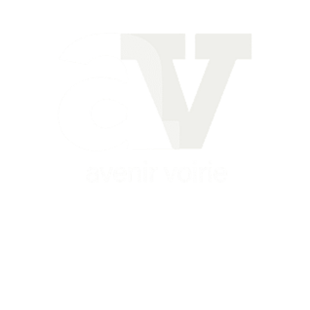
Siège
16 place Théodore Fantin Latour
56 000 VANNES
Agence
12 le Clos Blanc
49 530 LIRÉ