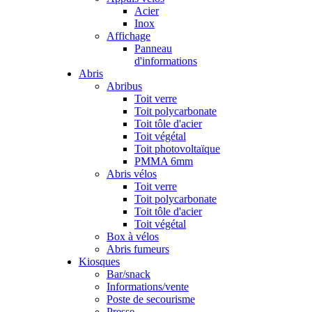
Acier
Inox
Affichage
Panneau
d'informations
Abris
Abribus
Toit verre
Toit polycarbonate
Toit tôle d'acier
Toit végétal
Toit photovoltaïque
PMMA 6mm
Abris vélos
Toit verre
Toit polycarbonate
Toit tôle d'acier
Toit végétal
Box à vélos
Abris fumeurs
Kiosques
Bar/snack
Informations/vente
Poste de secourisme
Presse