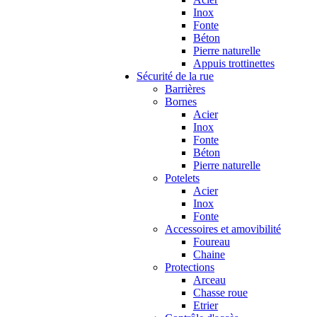
Inox
Fonte
Béton
Pierre naturelle
Appuis trottinettes
Sécurité de la rue
Barrières
Bornes
Acier
Inox
Fonte
Béton
Pierre naturelle
Potelets
Acier
Inox
Fonte
Accessoires et amovibilité
Foureau
Chaine
Protections
Arceau
Chasse roue
Etrier