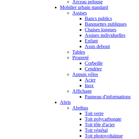
Arceau pelouse
Mobilier urbain standard
Assises
Bancs publics
Banquettes publiques
Chaises longues
Assises individuelles
Enfant
Assis debout
Tables
Propreté
Corbeille
Cendrier
Appuis vélos
Acier
Inox
Affichage
Panneau d'informations
Abris
Abribus
Toit verre
Toit polycarbonate
Toit tôle d'acier
Toit végétal
Toit photovoltaïque