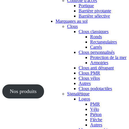
Contrôle d'accès
Portique
Barrière pivotante
Barrière sélective
Marquages au sol
Clous
Clous classiques
Ronds
Rectangulaires
Carrés
Clous personnalisés
Protection de la mer
Armoiries
Clous anti dérapant
Clous PMR
Clous vélos
Autres
Clous podotactiles
Nos produits
Signalétique
Logos
PMR
Vélo
Piéton
Flèche
Autres