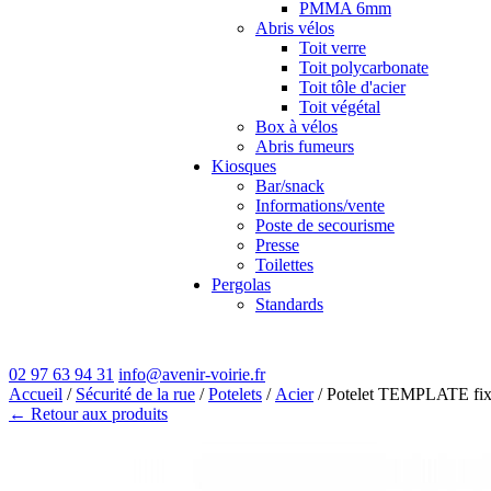
PMMA 6mm
Abris vélos
Toit verre
Toit polycarbonate
Toit tôle d'acier
Toit végétal
Box à vélos
Abris fumeurs
Kiosques
Bar/snack
Informations/vente
Poste de secourisme
Presse
Toilettes
Pergolas
Standards
02 97 63 94 31
info@avenir-voirie.fr
Accueil
/
Sécurité de la rue
/
Potelets
/
Acier
/ Potelet TEMPLATE f
← Retour aux produits