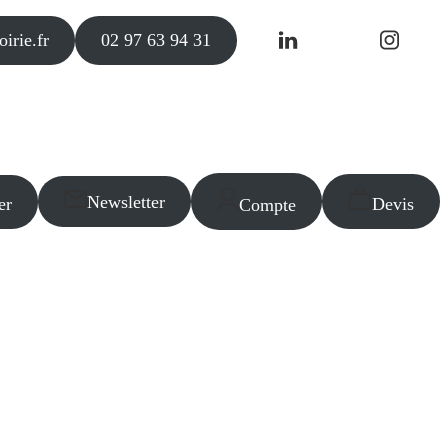
irie.fr
02 97 63 94 31
Newsletter
er
Devis
Compte