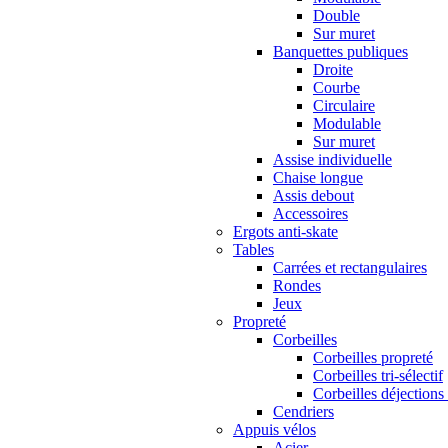
Double
Sur muret
Banquettes publiques
Droite
Courbe
Circulaire
Modulable
Sur muret
Assise individuelle
Chaise longue
Assis debout
Accessoires
Ergots anti-skate
Tables
Carrées et rectangulaires
Rondes
Jeux
Propreté
Corbeilles
Corbeilles propreté
Corbeilles tri-sélectif
Corbeilles déjections
Cendriers
Appuis vélos
Acier