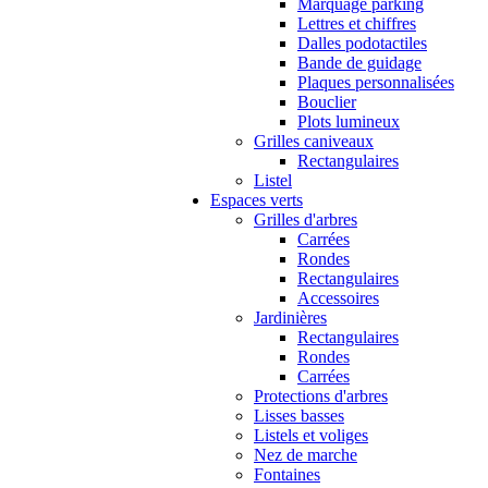
Marquage parking
Lettres et chiffres
Dalles podotactiles
Bande de guidage
Plaques personnalisées
Bouclier
Plots lumineux
Grilles caniveaux
Rectangulaires
Listel
Espaces verts
Grilles d'arbres
Carrées
Rondes
Rectangulaires
Accessoires
Jardinières
Rectangulaires
Rondes
Carrées
Protections d'arbres
Lisses basses
Listels et voliges
Nez de marche
Fontaines