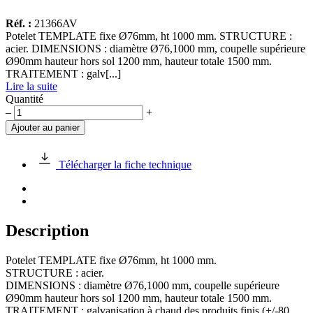
Réf. :
21366AV
Potelet TEMPLATE fixe Ø76mm, ht 1000 mm. STRUCTURE :
acier. DIMENSIONS : diamètre Ø76,1000 mm, coupelle supérieure
Ø90mm hauteur hors sol 1200 mm, hauteur totale 1500 mm.
TRAITEMENT : galv[...]
Lire la suite
Quantité
quantité
–
+
de
Ajouter au panier
Potelet
TEMPLATE
fixe
Télécharger la fiche technique
Ø76mm,
ht
1000
mm
Description
Potelet TEMPLATE fixe Ø76mm, ht 1000 mm.
STRUCTURE : acier.
DIMENSIONS : diamètre Ø76,1000 mm, coupelle supérieure
Ø90mm hauteur hors sol 1200 mm, hauteur totale 1500 mm.
TRAITEMENT : galvanisation à chaud des produits finis (+/-80