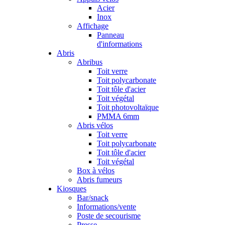
Acier
Inox
Affichage
Panneau
d'informations
Abris
Abribus
Toit verre
Toit polycarbonate
Toit tôle d'acier
Toit végétal
Toit photovoltaïque
PMMA 6mm
Abris vélos
Toit verre
Toit polycarbonate
Toit tôle d'acier
Toit végétal
Box à vélos
Abris fumeurs
Kiosques
Bar/snack
Informations/vente
Poste de secourisme
Presse