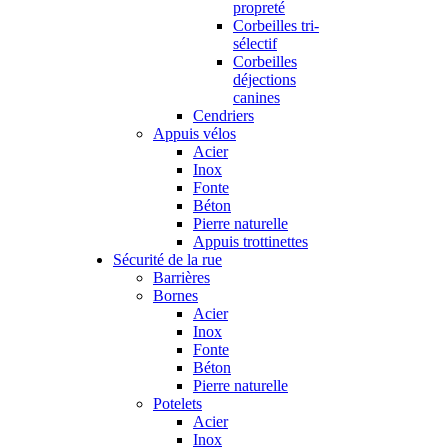
propreté
Corbeilles tri-
sélectif
Corbeilles
déjections
canines
Cendriers
Appuis vélos
Acier
Inox
Fonte
Béton
Pierre naturelle
Appuis trottinettes
Sécurité de la rue
Barrières
Bornes
Acier
Inox
Fonte
Béton
Pierre naturelle
Potelets
Acier
Inox