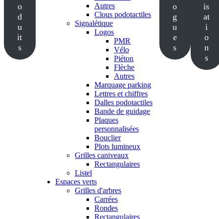
o
Autres
o
is
Clous podotactiles
d
g
at
Signalétique
u
u
i
Logos
it
e
o
PMR
s
s
n
Vélo
s
Piéton
Flèche
Autres
Marquage parking
Lettres et chiffres
Dalles podotactiles
Bande de guidage
Plaques
personnalisées
Bouclier
Plots lumineux
Grilles caniveaux
Rectangulaires
Listel
Espaces verts
Grilles d'arbres
Carrées
Rondes
Rectangulaires