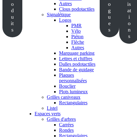
o
Autres
o
is
Clous podotactiles
d
g
at
Signalétique
u
u
i
Logos
it
e
o
PMR
s
s
n
Vélo
s
Piéton
Flèche
Autres
Marquage parking
Lettres et chiffres
Dalles podotactiles
Bande de guidage
Plaques
personnalisées
Bouclier
Plots lumineux
Grilles caniveaux
Rectangulaires
Listel
Espaces verts
Grilles d'arbres
Carrées
Rondes
Rectangulaires