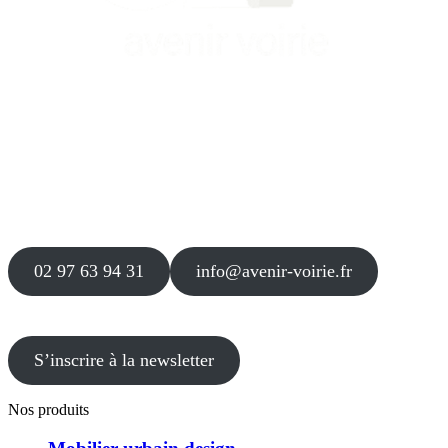
Siège
16 place Théodore Fantin Latour
56 000 VANNES
Agence
12 le Clos Blanc
49 530 LIRÉ
02 97 63 94 31
info@avenir-voirie.fr
S’inscrire à la newsletter
Nos produits