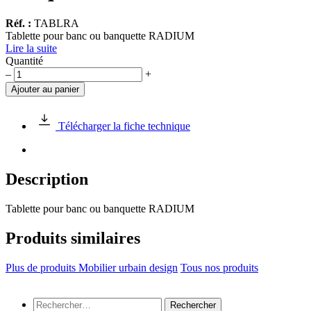
Réf. :
TABLRA
Tablette pour banc ou banquette RADIUM
Lire la suite
Quantité
quantité
–
+
de
Ajouter au panier
Tablette
pour
banc
Télécharger la fiche technique
ou
banquette
RADIUM
Description
Tablette pour banc ou banquette RADIUM
Produits similaires
Plus de produits Mobilier urbain design
Tous nos produits
Rechercher :