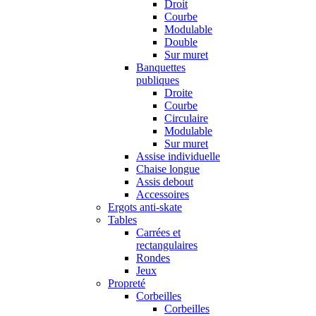
Droit
Courbe
Modulable
Double
Sur muret
Banquettes
publiques
Droite
Courbe
Circulaire
Modulable
Sur muret
Assise individuelle
Chaise longue
Assis debout
Accessoires
Ergots anti-skate
Tables
Carrées et
rectangulaires
Rondes
Jeux
Propreté
Corbeilles
Corbeilles