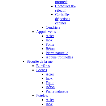
propreté
Corbeilles tri-
sélectif
Corbeilles
déjections
canines
Cendriers
Appuis vélos
Acier
Inox
Fonte
Béton
Pierre naturelle
Appuis trottinettes
Sécurité de la rue
Barrières
Bornes
Acier
Inox
Fonte
Béton
Pierre naturelle
Potelets
Acier
Inox