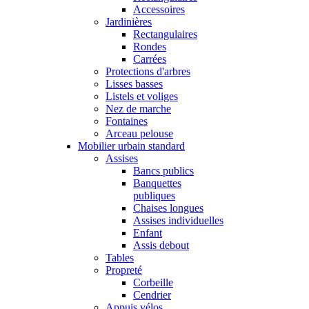
Accessoires
Jardinières
Rectangulaires
Rondes
Carrées
Protections d'arbres
Lisses basses
Listels et voliges
Nez de marche
Fontaines
Arceau pelouse
Mobilier urbain standard
Assises
Bancs publics
Banquettes
publiques
Chaises longues
Assises individuelles
Enfant
Assis debout
Tables
Propreté
Corbeille
Cendrier
Appuis vélos