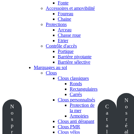
Fonte
Accessoires et amovibilité
Foureau
Chaine
Protections
Arceau
Chasse roue
Etrier
Contrôle d'accès
Portique
Barrière pivotante
Barrière sélective
Marquages au sol
Clous
Clous classiques
Ronds
Rectangulaires
Carrés
Clous personnalisés
N
Protection de
N
C
o
la mer
o
a
s
Armoiries
s
t
r
Clous anti dérapant
p
a
é
Clous PMR
r
l
al
Clous vélos