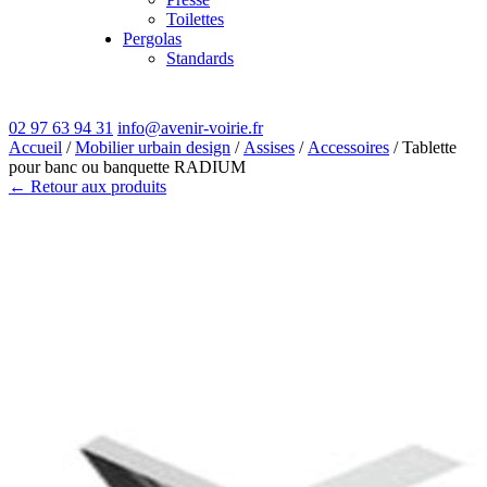
Toilettes
Pergolas
Standards
02 97 63 94 31
info@avenir-voirie.fr
Accueil
/
Mobilier urbain design
/
Assises
/
Accessoires
/ Tablette
pour banc ou banquette RADIUM
← Retour aux produits