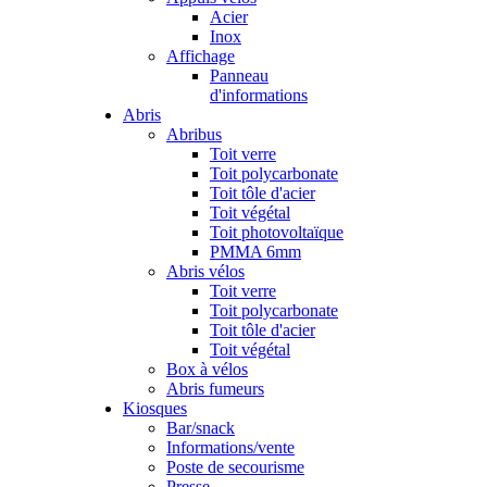
Acier
Inox
Affichage
Panneau
d'informations
Abris
Abribus
Toit verre
Toit polycarbonate
Toit tôle d'acier
Toit végétal
Toit photovoltaïque
PMMA 6mm
Abris vélos
Toit verre
Toit polycarbonate
Toit tôle d'acier
Toit végétal
Box à vélos
Abris fumeurs
Kiosques
Bar/snack
Informations/vente
Poste de secourisme
Presse