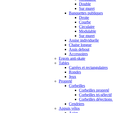
Double
Sur muret
Banquettes publiques
Droite
Courbe
Circulaire
Modulable
Sur muret
Assise individuelle
Chaise longue
Assis debout
Accessoires
Ergots anti-skate
Tables
Carrées et rectangulaires
Rondes
Jeux
Propreté
Corbeilles
Corbeilles propreté
Corbeilles tri-sélectif
Corbeilles déjections
Cendriers
Appuis vélos
Acier