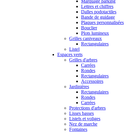
Marquage parking
Lettres et chiffres
Dalles podotactiles
Bande de guidage
Plaques personnalisées
Bouclier
Plots lumineux
Grilles caniveaux
Rectangulaires
Listel
Espaces verts
Grilles d'arbres
Carrées
Rondes
Rectangulaires
Accessoires
Jardinières
Rectangulaires
Rondes
Carrées
Protections d'arbres
Lisses basses
Listels et voliges
Nez de marche
Fontaines