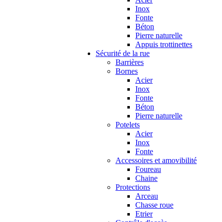
Inox
Fonte
Béton
Pierre naturelle
Appuis trottinettes
Sécurité de la rue
Barrières
Bornes
Acier
Inox
Fonte
Béton
Pierre naturelle
Potelets
Acier
Inox
Fonte
Accessoires et amovibilité
Foureau
Chaine
Protections
Arceau
Chasse roue
Etrier