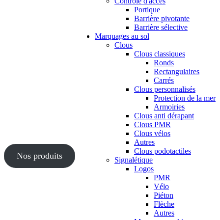
Contrôle d'accès
Portique
Barrière pivotante
Barrière sélective
Marquages au sol
Clous
Clous classiques
Ronds
Rectangulaires
Carrés
Clous personnalisés
Protection de la mer
Armoiries
Clous anti dérapant
Clous PMR
Clous vélos
Autres
Clous podotactiles
Nos produits
Signalétique
Logos
PMR
Vélo
Piéton
Flèche
Autres