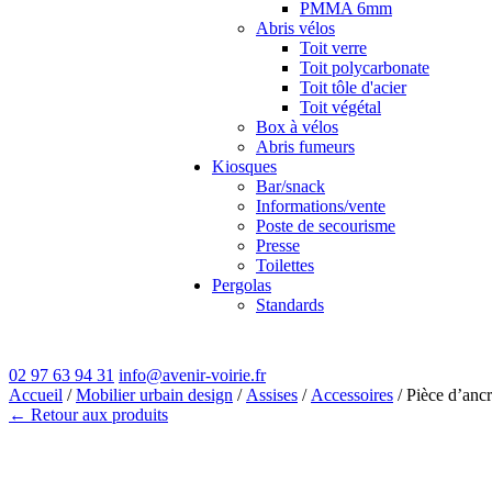
PMMA 6mm
Abris vélos
Toit verre
Toit polycarbonate
Toit tôle d'acier
Toit végétal
Box à vélos
Abris fumeurs
Kiosques
Bar/snack
Informations/vente
Poste de secourisme
Presse
Toilettes
Pergolas
Standards
02 97 63 94 31
info@avenir-voirie.fr
Accueil
/
Mobilier urbain design
/
Assises
/
Accessoires
/ Pièce d’an
← Retour aux produits