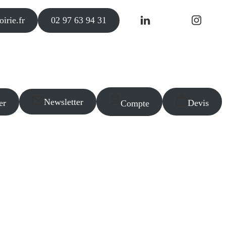
irie.fr
02 97 63 94 31
Newsletter
er
Devis
Compte