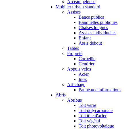
Arceau pelouse
Mobilier urbain standard
Assises
Bancs publics
Banquettes publiques
Chaises longues
Assises individuelles
Enfant
Assis debout
Tables
Propreté
Corbeille
Cendrier
Appuis vélos
Acier
Inox
Affichage
Panneau d'informations
Abris
Abribus
Toit verre
Toit polycarbonate
Toit tôle d'acier
Toit végétal
Toit photovoltaïque