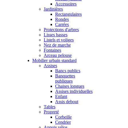
Accessoires
Jardinières
Rectangulaires
Rondes
Carrées
Protections d'arbres
Lisses basses
Listels et voliges
Nez de marche
Fontaines
Arceau pelouse
Mobilier urbain standard
Assises
Bancs publics
Banquettes
publiques
Chaises longues
Assises individuelles
Enfant
Assis debout
Tables
Propreté
Corbeille
Cendrier
Appuis vélos