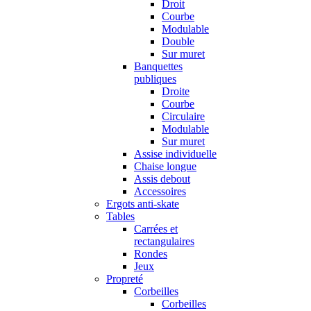
Droit
Courbe
Modulable
Double
Sur muret
Banquettes
publiques
Droite
Courbe
Circulaire
Modulable
Sur muret
Assise individuelle
Chaise longue
Assis debout
Accessoires
Ergots anti-skate
Tables
Carrées et
rectangulaires
Rondes
Jeux
Propreté
Corbeilles
Corbeilles