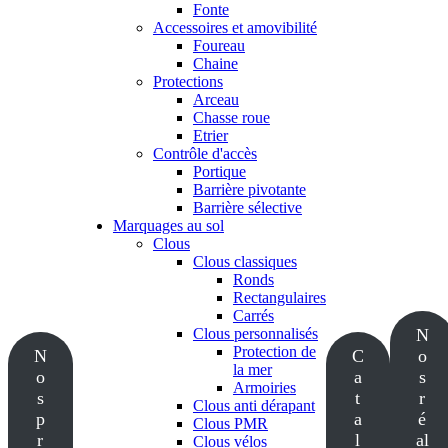
Fonte
Accessoires et amovibilité
Foureau
Chaine
Protections
Arceau
Chasse roue
Etrier
Contrôle d'accès
Portique
Barrière pivotante
Barrière sélective
Marquages au sol
Clous
Clous classiques
Ronds
Rectangulaires
Carrés
Clous personnalisés
N
Protection de
N
C
o
la mer
o
a
s
Armoiries
s
t
r
Clous anti dérapant
p
a
é
Clous PMR
r
l
al
Clous vélos