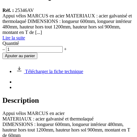
Réf. :
25346AV
Appui vélos MARCUS en acier MATERIAUX : acier galvanisé et
thermolaqué DIMENSIONS : longueur 600mm, longueur intérieur
480mm, hauteur hors tout 1200mm, hauteur hors sol 900mm,
montant en T de [...]
Lire la suite
Quantité
quantité
–
+
de
Ajouter au panier
Appui
vélos
MARCUS
Télécharger la fiche technique
en
acier,
forme
T
et
Description
plat
Appui vélos MARCUS en acier
MATERIAUX : acier galvanisé et thermolaqué
DIMENSIONS : longueur 600mm, longueur intérieur 480mm,
hauteur hors tout 1200mm, hauteur hors sol 900mm, montant en T
de 60mm