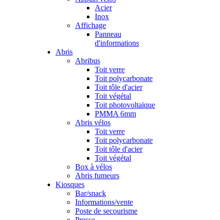
Acier
Inox
Affichage
Panneau
d'informations
Abris
Abribus
Toit verre
Toit polycarbonate
Toit tôle d'acier
Toit végétal
Toit photovoltaïque
PMMA 6mm
Abris vélos
Toit verre
Toit polycarbonate
Toit tôle d'acier
Toit végétal
Box à vélos
Abris fumeurs
Kiosques
Bar/snack
Informations/vente
Poste de secourisme
Presse