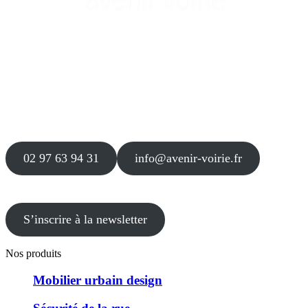
Siège
16 place Théodore Fantin Latour
56 000 VANNES
Agence
12 le Clos Blanc
49 530 LIRÉ
02 97 63 94 31
info@avenir-voirie.fr
S’inscrire à la newsletter
Nos produits
Mobilier urbain design