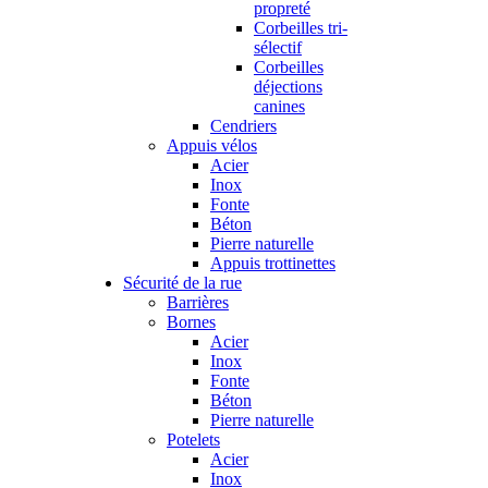
propreté
Corbeilles tri-
sélectif
Corbeilles
déjections
canines
Cendriers
Appuis vélos
Acier
Inox
Fonte
Béton
Pierre naturelle
Appuis trottinettes
Sécurité de la rue
Barrières
Bornes
Acier
Inox
Fonte
Béton
Pierre naturelle
Potelets
Acier
Inox