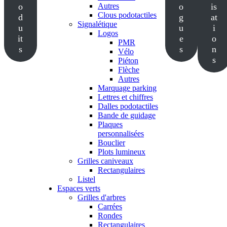
o
Autres
o
is
Clous podotactiles
d
g
at
Signalétique
u
u
i
Logos
it
e
o
PMR
s
s
n
Vélo
s
Piéton
Flèche
Autres
Marquage parking
Lettres et chiffres
Dalles podotactiles
Bande de guidage
Plaques
personnalisées
Bouclier
Plots lumineux
Grilles caniveaux
Rectangulaires
Listel
Espaces verts
Grilles d'arbres
Carrées
Rondes
Rectangulaires