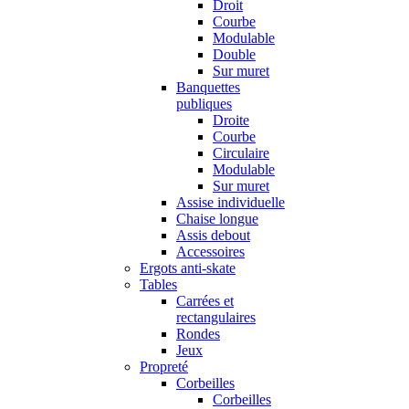
Droit
Courbe
Modulable
Double
Sur muret
Banquettes
publiques
Droite
Courbe
Circulaire
Modulable
Sur muret
Assise individuelle
Chaise longue
Assis debout
Accessoires
Ergots anti-skate
Tables
Carrées et
rectangulaires
Rondes
Jeux
Propreté
Corbeilles
Corbeilles