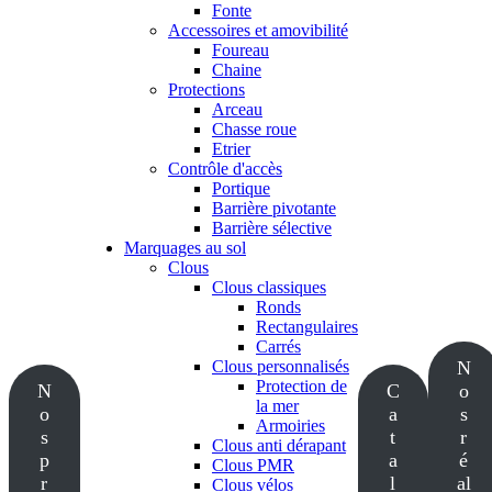
Fonte
Accessoires et amovibilité
Foureau
Chaine
Protections
Arceau
Chasse roue
Etrier
Contrôle d'accès
Portique
Barrière pivotante
Barrière sélective
Marquages au sol
Clous
Clous classiques
Ronds
Rectangulaires
Carrés
Clous personnalisés
N
Protection de
N
C
o
la mer
o
a
s
Armoiries
s
t
r
Clous anti dérapant
p
a
é
Clous PMR
r
l
al
Clous vélos