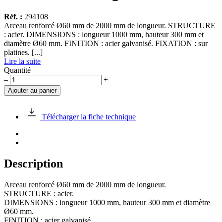
Réf. :
294108
Arceau renforcé Ø60 mm de 2000 mm de longueur. STRUCTURE
: acier. DIMENSIONS : longueur 1000 mm, hauteur 300 mm et
diamètre Ø60 mm. FINITION : acier galvanisé. FIXATION : sur
platines. [...]
Lire la suite
Quantité
quantité
–
+
de
Ajouter au panier
Arceau
renforcé
Ø60
Télécharger la fiche technique
mm
de
2000
mm
de
Description
longueur
Arceau renforcé Ø60 mm de 2000 mm de longueur.
STRUCTURE : acier.
DIMENSIONS : longueur 1000 mm, hauteur 300 mm et diamètre
Ø60 mm.
FINITION : acier galvanisé.