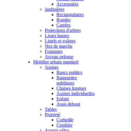
Accessoires
Jardinières
Rectangulaires
Rondes
Carrées
Protections d'arbres
Lisses basses
Listels et voliges
Nez de marche
Fontaines
Arceau pelouse
Mobilier urbain standard
Assises
Bancs publics
Banquettes
publiques
Chaises longues
Assises individuelles
Enfant
Assis debout
Tables
Propreté
Corbeille
Cendrier
Appuis vélos