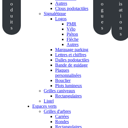
o
Autres
o
is
Clous podotactiles
d
g
at
Signalétique
u
u
i
Logos
it
e
o
PMR
s
s
n
Vélo
s
Piéton
Flèche
Autres
Marquage parking
Lettres et chiffres
Dalles podotactiles
Bande de guidage
Plaques
personnalisées
Bouclier
Plots lumineux
Grilles caniveaux
Rectangulaires
Listel
Espaces verts
Grilles d'arbres
Carrées
Rondes
Rectangulaires