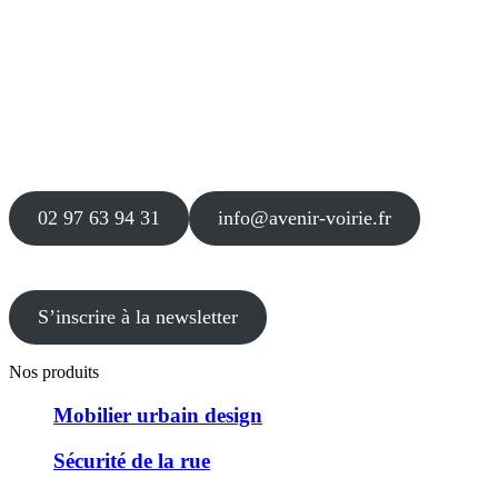
Siège
16 place Théodore Fantin Latour
56 000 VANNES
Agence
12 le Clos Blanc
49 530 LIRÉ
02 97 63 94 31
info@avenir-voirie.fr
S’inscrire à la newsletter
Nos produits
Mobilier urbain design
Sécurité de la rue