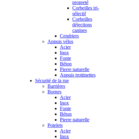
propreté
Corbeilles tri-
sélectif
Corbeilles
déjections
canines
Cendriers
Appuis vélos
Acier
Inox
Fonte
Béton
Pierre naturelle
Appuis trottinettes
Sécurité de la rue
Barrières
Bornes
Acier
Inox
Fonte
Béton
Pierre naturelle
Potelets
Acier
Inox