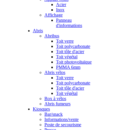
Acier
Inox
Affichage
Panneau
d'informations
Abris
Abribus
Toit verre
Toit polycarbonate
Toit tôle d'acier
Toit végétal
Toit photovoltaïque
PMMA 6mm
Abris vélos
Toit verre
Toit polycarbonate
Toit tôle d'acier
Toit végétal
Box à vélos
Abris fumeurs
Kiosques
Bar/snack
Informations/vente
Poste de secourisme
Presse