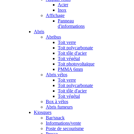
Acier
Inox
Affichage
Panneau
d'informations
Abris
Abribus
Toit verre
Toit polycarbonate
Toit tôle d'acier
Toit végétal
Toit photovoltaïque
PMMA 6mm
Abris vélos
Toit verre
Toit polycarbonate
Toit tôle d'acier
Toit végétal
Box à vélos
Abris fumeurs
Kiosques
Bar/snack
Informations/vente
Poste de secourisme
Presse