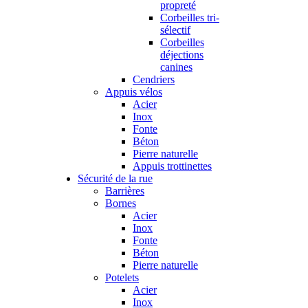
propreté
Corbeilles tri-
sélectif
Corbeilles
déjections
canines
Cendriers
Appuis vélos
Acier
Inox
Fonte
Béton
Pierre naturelle
Appuis trottinettes
Sécurité de la rue
Barrières
Bornes
Acier
Inox
Fonte
Béton
Pierre naturelle
Potelets
Acier
Inox