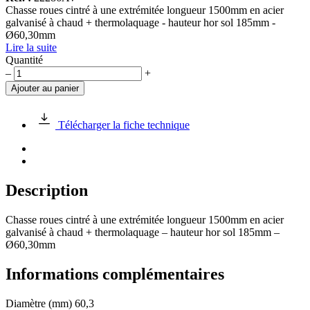
Chasse roues cintré à une extrémitée longueur 1500mm en acier
galvanisé à chaud + thermolaquage - hauteur hor sol 185mm -
Ø60,30mm
Lire la suite
Quantité
quantité
–
+
de
Ajouter au panier
Chasse
roues
longueur
Télécharger la fiche technique
1300mm
Description
Chasse roues cintré à une extrémitée longueur 1500mm en acier
galvanisé à chaud + thermolaquage – hauteur hor sol 185mm –
Ø60,30mm
Informations complémentaires
Diamètre (mm)
60,3