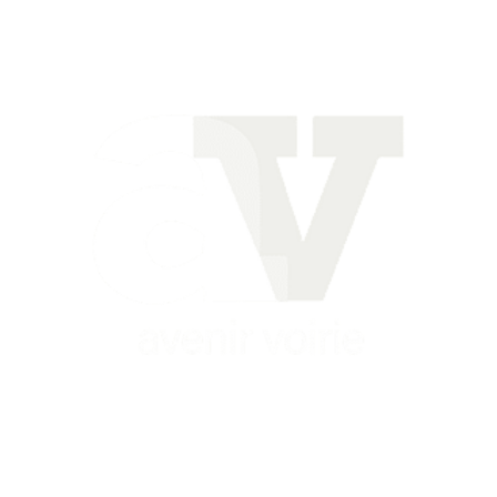
Siège
16 place Théodore Fantin Latour
56 000 VANNES