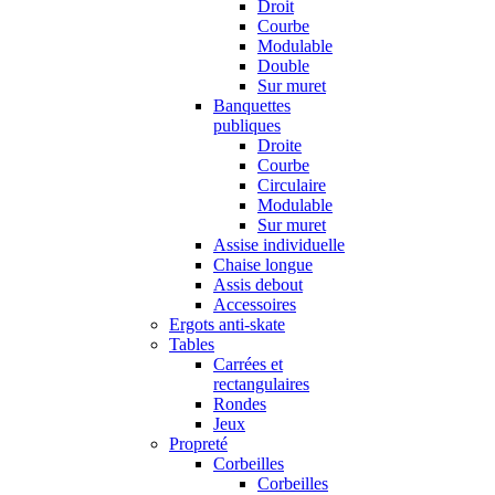
Droit
Courbe
Modulable
Double
Sur muret
Banquettes
publiques
Droite
Courbe
Circulaire
Modulable
Sur muret
Assise individuelle
Chaise longue
Assis debout
Accessoires
Ergots anti-skate
Tables
Carrées et
rectangulaires
Rondes
Jeux
Propreté
Corbeilles
Corbeilles