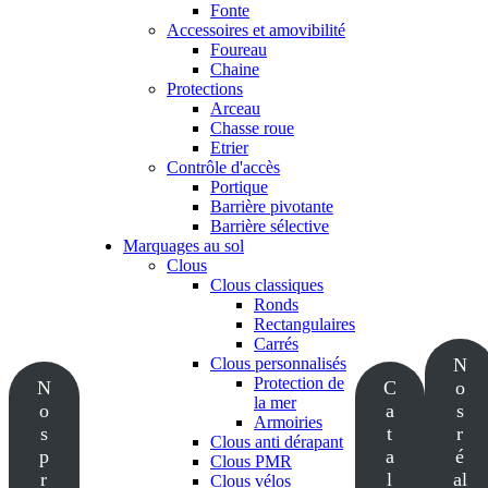
Fonte
Accessoires et amovibilité
Foureau
Chaine
Protections
Arceau
Chasse roue
Etrier
Contrôle d'accès
Portique
Barrière pivotante
Barrière sélective
Marquages au sol
Clous
Clous classiques
Ronds
Rectangulaires
Carrés
Clous personnalisés
N
Protection de
N
C
o
la mer
o
a
s
Armoiries
s
t
r
Clous anti dérapant
p
a
é
Clous PMR
r
l
al
Clous vélos