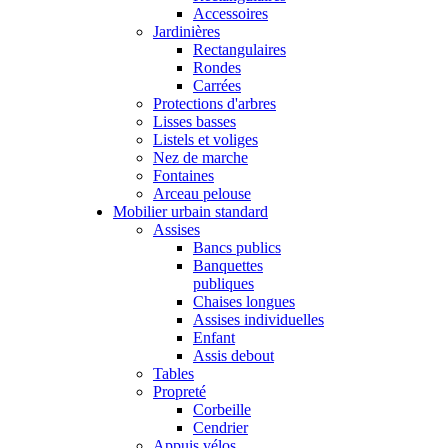
Accessoires
Jardinières
Rectangulaires
Rondes
Carrées
Protections d'arbres
Lisses basses
Listels et voliges
Nez de marche
Fontaines
Arceau pelouse
Mobilier urbain standard
Assises
Bancs publics
Banquettes
publiques
Chaises longues
Assises individuelles
Enfant
Assis debout
Tables
Propreté
Corbeille
Cendrier
Appuis vélos