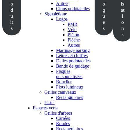
o
Autres
o
is
Clous podotactiles
d
g
at
Signalétique
u
u
i
Logos
it
e
o
PMR
s
s
n
Vélo
s
Piéton
Flèche
Autres
Marquage parking
Lettres et chiffres
Dalles podotactiles
Bande de guidage
Plaques
personnalisées
Bouclier
Plots lumineux
Grilles caniveaux
Rectangulaires
Listel
Espaces verts
Grilles d'arbres
Carrées
Rondes
Rectangulaires