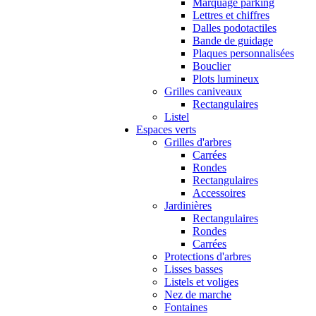
Marquage parking
Lettres et chiffres
Dalles podotactiles
Bande de guidage
Plaques personnalisées
Bouclier
Plots lumineux
Grilles caniveaux
Rectangulaires
Listel
Espaces verts
Grilles d'arbres
Carrées
Rondes
Rectangulaires
Accessoires
Jardinières
Rectangulaires
Rondes
Carrées
Protections d'arbres
Lisses basses
Listels et voliges
Nez de marche
Fontaines