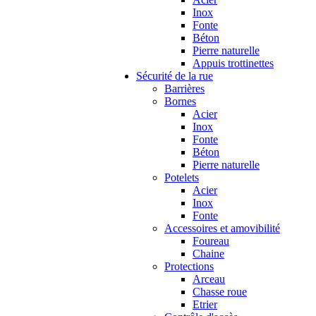
Inox
Fonte
Béton
Pierre naturelle
Appuis trottinettes
Sécurité de la rue
Barrières
Bornes
Acier
Inox
Fonte
Béton
Pierre naturelle
Potelets
Acier
Inox
Fonte
Accessoires et amovibilité
Foureau
Chaine
Protections
Arceau
Chasse roue
Etrier