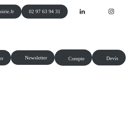
irie.fr
02 97 63 94 31
Newsletter
er
Devis
Compte