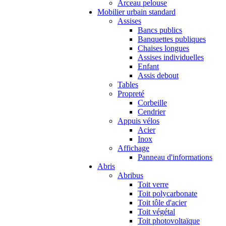
Arceau pelouse
Mobilier urbain standard
Assises
Bancs publics
Banquettes publiques
Chaises longues
Assises individuelles
Enfant
Assis debout
Tables
Propreté
Corbeille
Cendrier
Appuis vélos
Acier
Inox
Affichage
Panneau d'informations
Abris
Abribus
Toit verre
Toit polycarbonate
Toit tôle d'acier
Toit végétal
Toit photovoltaïque