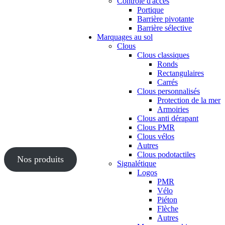
Contrôle d'accès
Portique
Barrière pivotante
Barrière sélective
Marquages au sol
Clous
Clous classiques
Ronds
Rectangulaires
Carrés
Clous personnalisés
Protection de la mer
Armoiries
Clous anti dérapant
Clous PMR
Clous vélos
Autres
Clous podotactiles
Nos produits
Signalétique
Logos
PMR
Vélo
Piéton
Flèche
Autres