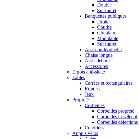
Double
Sur muret
Banquettes publiques
Droite
Courbe
Circulaire
Modulable
Sur muret
Assise individuelle
Chaise longue
Assis debout
Accessoires
Ergots anti-skate
Tables
Carrées et rectangulaires
Rondes
Jeux
Propreté
Corbeilles
Corbeilles propreté
Corbeilles tri-sélectif
Corbeilles déjections
Cendriers
Appuis vélos
Acier