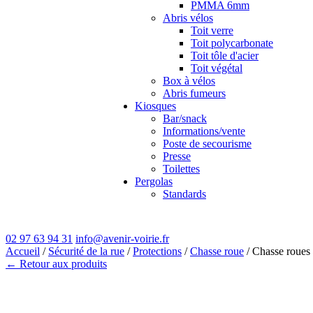
PMMA 6mm
Abris vélos
Toit verre
Toit polycarbonate
Toit tôle d'acier
Toit végétal
Box à vélos
Abris fumeurs
Kiosques
Bar/snack
Informations/vente
Poste de secourisme
Presse
Toilettes
Pergolas
Standards
02 97 63 94 31
info@avenir-voirie.fr
Accueil
/
Sécurité de la rue
/
Protections
/
Chasse roue
/ Chasse roue
← Retour aux produits