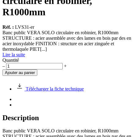
circulaire en robinier,
R1000mm
Réf. :
LVS31-er
Banc public VERA SOLO circulaire en robinier, R1000mm
STRUCTURE : acier assemblée avec des lames en bois par des en
acier inoxydable FINITION : structure en acier zinguée et
thermolaquée PIET[...]
Lire la suite
Quantité
quantité
–
+
de
Ajouter au panier
Banc
public
VERA
Télécharger la fiche technique
SOLO
circulaire
en
robinier,
R1000mm
Description
Banc public VERA SOLO circulaire en robinier, R1000mm
STRUCTURE : acier assemblée avec des lames en bois par des en