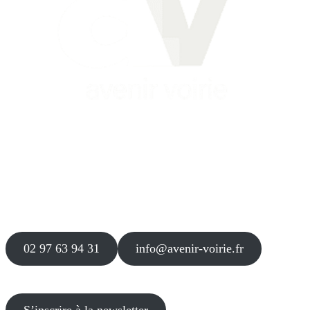
Siège
16 place Théodore Fantin Latour
56 000 VANNES
Agence
12 le Clos Blanc
49 530 LIRÉ
02 97 63 94 31
info@avenir-voirie.fr