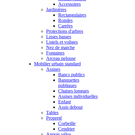
Accessoires
Jardinières
Rectangulaires
Rondes
Carrées
Protections d'arbres
Lisses basses
Listels et voliges
Nez de marche
Fontaines
Arceau pelouse
Mobilier urbain standard
Assises
Bancs publics
Banquettes
publiques
Chaises longues
Assises individuelles
Enfant
Assis debout
Tables
Propreté
Corbeille
Cendrier
Appuis vélos