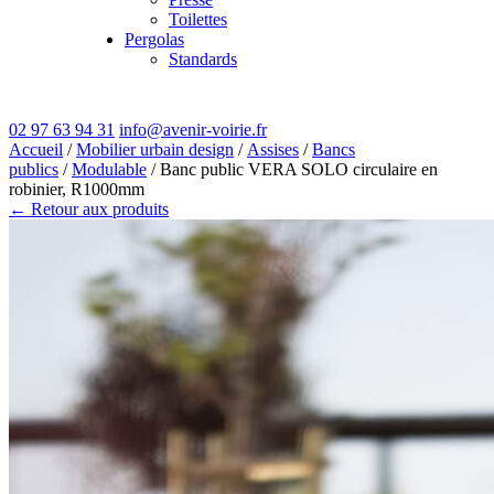
Toilettes
Pergolas
Standards
02 97 63 94 31
info@avenir-voirie.fr
Accueil
/
Mobilier urbain design
/
Assises
/
Bancs
publics
/
Modulable
/ Banc public VERA SOLO circulaire en
robinier, R1000mm
← Retour aux produits