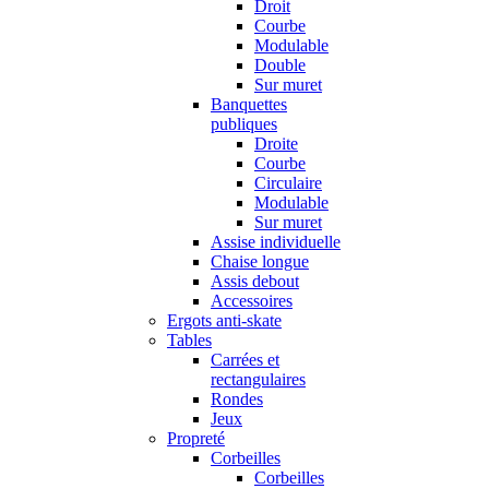
Droit
Courbe
Modulable
Double
Sur muret
Banquettes
publiques
Droite
Courbe
Circulaire
Modulable
Sur muret
Assise individuelle
Chaise longue
Assis debout
Accessoires
Ergots anti-skate
Tables
Carrées et
rectangulaires
Rondes
Jeux
Propreté
Corbeilles
Corbeilles