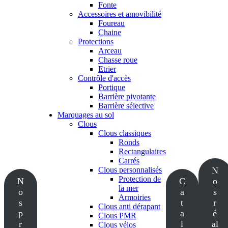
Fonte
Accessoires et amovibilité
Foureau
Chaine
Protections
Arceau
Chasse roue
Etrier
Contrôle d'accès
Portique
Barrière pivotante
Barrière sélective
Marquages au sol
Clous
Clous classiques
Ronds
Rectangulaires
Carrés
Clous personnalisés
N
Protection de
N
C
o
la mer
o
a
s
Armoiries
s
t
r
Clous anti dérapant
p
a
é
Clous PMR
r
l
al
Clous vélos