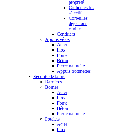
propreté
Corbeilles tri-
sélectif
Corbeilles
déjections
canines
Cendriers
Appuis vélos
Acier
Inox
Fonte
Béton
Pierre naturelle
Appuis trottinettes
Sécurité de la rue
Barrières
Bornes
Acier
Inox
Fonte
Béton
Pierre naturelle
Potelets
Acier
Inox