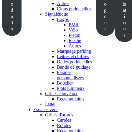
o
Autres
o
is
Clous podotactiles
d
g
at
Signalétique
u
u
i
Logos
it
e
o
PMR
s
s
n
Vélo
s
Piéton
Flèche
Autres
Marquage parking
Lettres et chiffres
Dalles podotactiles
Bande de guidage
Plaques
personnalisées
Bouclier
Plots lumineux
Grilles caniveaux
Rectangulaires
Listel
Espaces verts
Grilles d'arbres
Carrées
Rondes
Rectangulaires