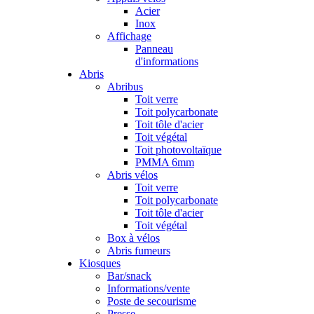
Acier
Inox
Affichage
Panneau
d'informations
Abris
Abribus
Toit verre
Toit polycarbonate
Toit tôle d'acier
Toit végétal
Toit photovoltaïque
PMMA 6mm
Abris vélos
Toit verre
Toit polycarbonate
Toit tôle d'acier
Toit végétal
Box à vélos
Abris fumeurs
Kiosques
Bar/snack
Informations/vente
Poste de secourisme
Presse