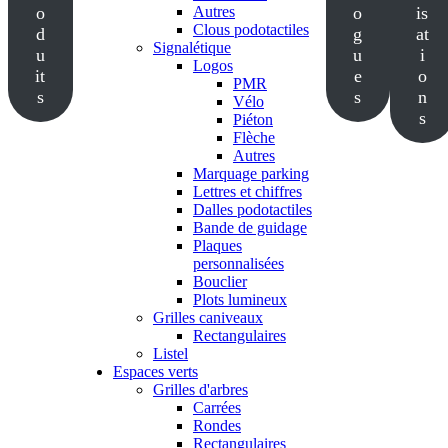
o
Autres
o
is
Clous podotactiles
d
g
at
Signalétique
u
u
i
Logos
it
e
o
PMR
s
s
n
Vélo
s
Piéton
Flèche
Autres
Marquage parking
Lettres et chiffres
Dalles podotactiles
Bande de guidage
Plaques
personnalisées
Bouclier
Plots lumineux
Grilles caniveaux
Rectangulaires
Listel
Espaces verts
Grilles d'arbres
Carrées
Rondes
Rectangulaires