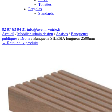
Toilettes
Pergolas
Standards
02 97 63 94 31
info@avenir-voirie.fr
Accueil
/
Mobilier urbain design
/
Assises
/
Banquettes
publiques
/
Droite
/ Banquette SILESIA longueur 2500mm
← Retour aux produits