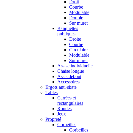
Droit
Courbe
Modulable
Double
Sur muret
Banquettes
publiques
Droite
Courbe
Circulaire
Modulable
Sur muret
Assise individuelle
Chaise longue
Assis debout
Accessoires
Ergots anti-skate
Tables
Carrées et
rectangulaires
Rondes
Jeux
Propreté
Corbeilles
Corbeilles