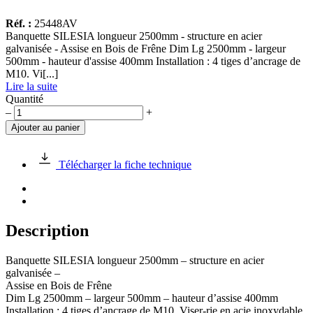
Réf. :
25448AV
Banquette SILESIA longueur 2500mm - structure en acier
galvanisée - Assise en Bois de Frêne Dim Lg 2500mm - largeur
500mm - hauteur d'assise 400mm Installation : 4 tiges d’ancrage de
M10. Vi[...]
Lire la suite
Quantité
quantité
–
+
de
Ajouter au panier
Banquette
SILESIA
longueur
Télécharger la fiche technique
2500mm
Description
Banquette SILESIA longueur 2500mm – structure en acier
galvanisée –
Assise en Bois de Frêne
Dim Lg 2500mm – largeur 500mm – hauteur d’assise 400mm
Installation : 4 tiges d’ancrage de M10. Viser-rie en acie inoxydable.