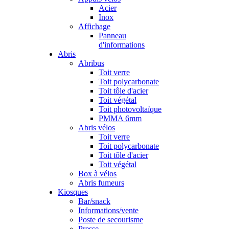
Acier
Inox
Affichage
Panneau
d'informations
Abris
Abribus
Toit verre
Toit polycarbonate
Toit tôle d'acier
Toit végétal
Toit photovoltaïque
PMMA 6mm
Abris vélos
Toit verre
Toit polycarbonate
Toit tôle d'acier
Toit végétal
Box à vélos
Abris fumeurs
Kiosques
Bar/snack
Informations/vente
Poste de secourisme
Presse