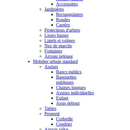
Accessoires
Jardinières
Rectangulaires
Rondes
Carrées
Protections d'arbres
Lisses basses
Listels et voliges
Nez de marche
Fontaines
Arceau pelouse
Mobilier urbain standard
Assises
Bancs publics
Banquettes
publiques
Chaises longues
Assises individuelles
Enfant
Assis debout
Tables
Propreté
Corbeille
Cendrier
Appuis vélos