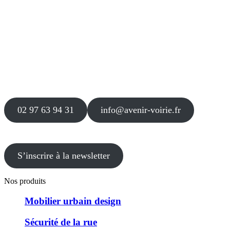
Siège
16 place Théodore Fantin Latour
56 000 VANNES
Agence
12 le Clos Blanc
49 530 LIRÉ
02 97 63 94 31
info@avenir-voirie.fr
S’inscrire à la newsletter
Nos produits
Mobilier urbain design
Sécurité de la rue