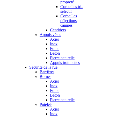
propreté
Corbeilles tri-
sélectif
Corbeilles
déjections
canines
Cendriers
Appuis vélos
Acier
Inox
Fonte
Béton
Pierre naturelle
Appuis trottinettes
Sécurité de la rue
Barrières
Bornes
Acier
Inox
Fonte
Béton
Pierre naturelle
Potelets
Acier
Inox