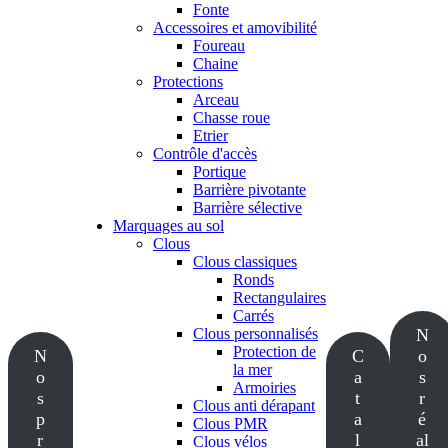
Fonte
Accessoires et amovibilité
Foureau
Chaine
Protections
Arceau
Chasse roue
Etrier
Contrôle d'accès
Portique
Barrière pivotante
Barrière sélective
Marquages au sol
Clous
Clous classiques
Ronds
Rectangulaires
Carrés
Clous personnalisés
N
Protection de
N
C
o
la mer
o
a
s
Armoiries
s
t
r
Clous anti dérapant
p
a
é
Clous PMR
r
l
al
Clous vélos