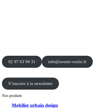
Siège
16 place Théodore Fantin Latour
56 000 VANNES
Agence
12 le Clos Blanc
49 530 LIRÉ
02 97 63 94 31
info@avenir-voirie.fr
S’inscrire à la newsletter
Nos produits
Mobilier urbain design