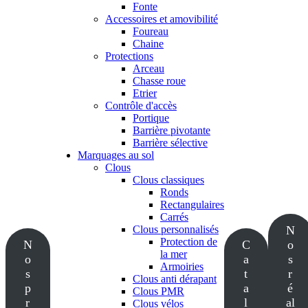
Fonte
Accessoires et amovibilité
Foureau
Chaine
Protections
Arceau
Chasse roue
Etrier
Contrôle d'accès
Portique
Barrière pivotante
Barrière sélective
Marquages au sol
Clous
Clous classiques
Ronds
Rectangulaires
Carrés
Clous personnalisés
N
Protection de
N
C
o
la mer
o
a
s
Armoiries
s
t
r
Clous anti dérapant
p
a
é
Clous PMR
r
l
al
Clous vélos