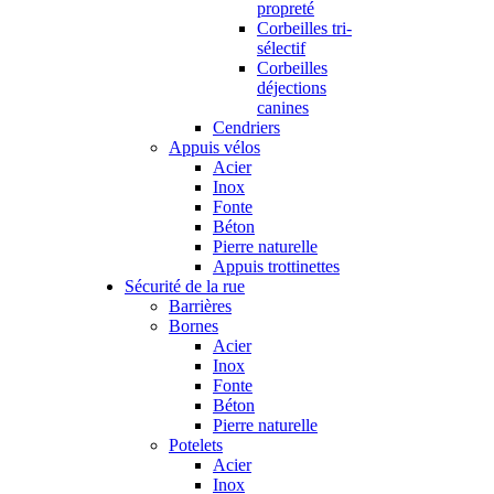
propreté
Corbeilles tri-
sélectif
Corbeilles
déjections
canines
Cendriers
Appuis vélos
Acier
Inox
Fonte
Béton
Pierre naturelle
Appuis trottinettes
Sécurité de la rue
Barrières
Bornes
Acier
Inox
Fonte
Béton
Pierre naturelle
Potelets
Acier
Inox