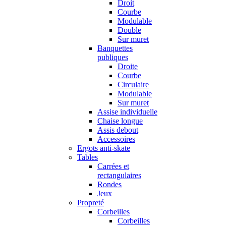
Droit
Courbe
Modulable
Double
Sur muret
Banquettes
publiques
Droite
Courbe
Circulaire
Modulable
Sur muret
Assise individuelle
Chaise longue
Assis debout
Accessoires
Ergots anti-skate
Tables
Carrées et
rectangulaires
Rondes
Jeux
Propreté
Corbeilles
Corbeilles