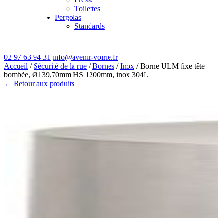
Toilettes
Pergolas
Standards
02 97 63 94 31
info@avenir-voirie.fr
Accueil
/
Sécurité de la rue
/
Bornes
/
Inox
/ Borne ULM fixe tête
bombée, Ø139,70mm HS 1200mm, inox 304L
← Retour aux produits