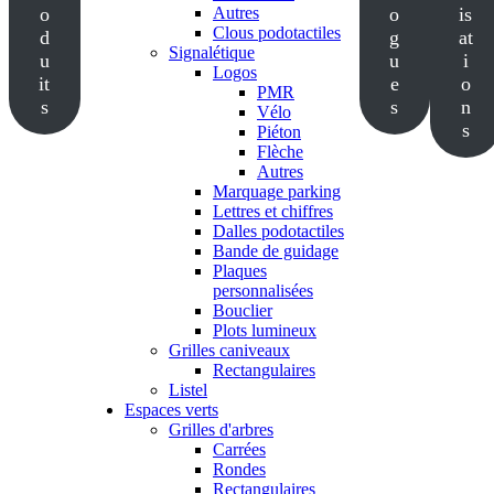
o
Autres
o
is
Clous podotactiles
d
g
at
Signalétique
u
u
i
Logos
it
e
o
PMR
s
s
n
Vélo
s
Piéton
Flèche
Autres
Marquage parking
Lettres et chiffres
Dalles podotactiles
Bande de guidage
Plaques
personnalisées
Bouclier
Plots lumineux
Grilles caniveaux
Rectangulaires
Listel
Espaces verts
Grilles d'arbres
Carrées
Rondes
Rectangulaires