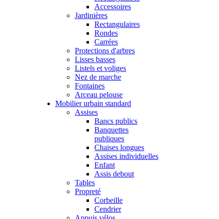
Accessoires
Jardinières
Rectangulaires
Rondes
Carrées
Protections d'arbres
Lisses basses
Listels et voliges
Nez de marche
Fontaines
Arceau pelouse
Mobilier urbain standard
Assises
Bancs publics
Banquettes
publiques
Chaises longues
Assises individuelles
Enfant
Assis debout
Tables
Propreté
Corbeille
Cendrier
Appuis vélos