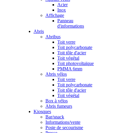
Acier
Inox
Affichage
Panneau
d'informations
Abris
Abribus
Toit verre
Toit polycarbonate
Toit tôle d'acier
Toit végétal
Toit photovoltaïque
PMMA 6mm
Abris vélos
Toit verre
Toit polycarbonate
Toit tôle d'acier
Toit végétal
Box à vélos
Abris fumeurs
Kiosques
Bar/snack
Informations/vente
Poste de secourisme
Presse