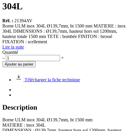
304L
Réf. :
21394AV
Borne ULM inox 304L Ø139,7mm, ht 1500 mm MATIERE : inox
304L DIMENSIONS : Ø139,7mm, hauteur hors sol 1200mm,
hauteur totale 1500 mm TETE : bombée FINITON : brossé
FIXATION : scellement
Lire la suite
Quantité
quantité
–
+
de
Ajouter au panier
Borne
ULM
fixe
Télécharger la fiche technique
tête
bombée,
Ø139,70mm
HS
1200mm,
Description
inox
304L
Borne ULM inox 304L Ø139,7mm, ht 1500 mm
MATIERE : inox 304L
DIMENSIONS : Ø139,7mm, hauteur hors sol 1200mm, hauteur