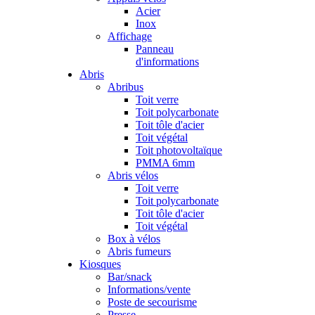
Acier
Inox
Affichage
Panneau
d'informations
Abris
Abribus
Toit verre
Toit polycarbonate
Toit tôle d'acier
Toit végétal
Toit photovoltaïque
PMMA 6mm
Abris vélos
Toit verre
Toit polycarbonate
Toit tôle d'acier
Toit végétal
Box à vélos
Abris fumeurs
Kiosques
Bar/snack
Informations/vente
Poste de secourisme
Presse