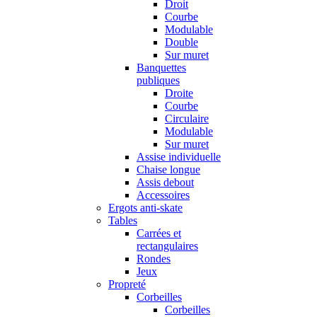
Droit
Courbe
Modulable
Double
Sur muret
Banquettes
publiques
Droite
Courbe
Circulaire
Modulable
Sur muret
Assise individuelle
Chaise longue
Assis debout
Accessoires
Ergots anti-skate
Tables
Carrées et
rectangulaires
Rondes
Jeux
Propreté
Corbeilles
Corbeilles