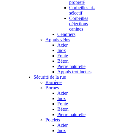
propreté
Corbeilles tri-
sélectif
Corbeilles
déjections
canines
Cendriers
Appuis vélos
Acier
Inox
Fonte
Béton
Pierre naturelle
Appuis trottinettes
Sécurité de la rue
Barrières
Bornes
Acier
Inox
Fonte
Béton
Pierre naturelle
Potelets
Acier
Inox