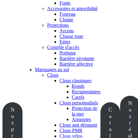
Fonte
Accessoires et amovibilité
Foureau
Chaine
Protections
Arceau
Chasse roue
Etrier
Contrôle d'accès
Portique
Barrière pivotante
Barrière sélective
Marquages au sol
Clous
Clous classiques
Ronds
Rectangulaires
Carrés
Clous personnalisés
N
Protection de
N
C
o
la mer
o
a
s
Armoiries
s
t
r
Clous anti dérapant
p
a
é
Clous PMR
r
l
al
Clous vélos