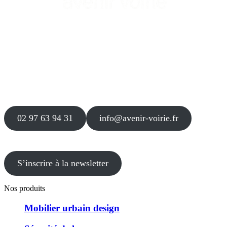
Siège
16 place Théodore Fantin Latour
56 000 VANNES
Agence
12 le Clos Blanc
49 530 LIRÉ
02 97 63 94 31
info@avenir-voirie.fr
S’inscrire à la newsletter
Nos produits
Mobilier urbain design