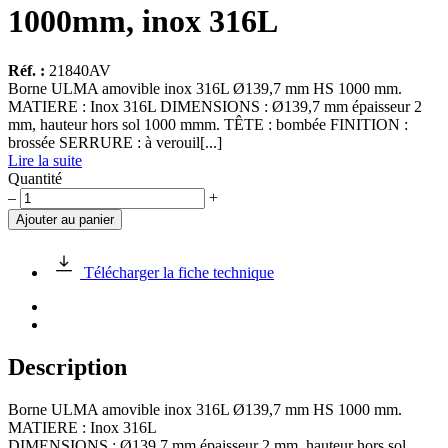
1000mm, inox 316L
Réf. :
21840AV
Borne ULMA amovible inox 316L Ø139,7 mm HS 1000 mm.
MATIERE : Inox 316L DIMENSIONS : Ø139,7 mm épaisseur 2
mm, hauteur hors sol 1000 mmm. TÊTE : bombée FINITION :
brossée SERRURE : à verouil[...]
Lire la suite
Quantité
quantité
–
+
de
Ajouter au panier
Borne
ULMA
amovible
Télécharger la fiche technique
tête
bombée,
Ø139,70mm
HS
1000mm,
Description
inox
316L
Borne ULMA amovible inox 316L Ø139,7 mm HS 1000 mm.
MATIERE : Inox 316L
DIMENSIONS : Ø139,7 mm épaisseur 2 mm, hauteur hors sol