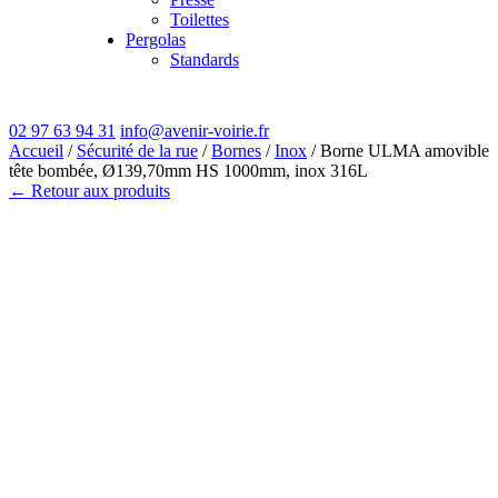
Toilettes
Pergolas
Standards
02 97 63 94 31
info@avenir-voirie.fr
Accueil
/
Sécurité de la rue
/
Bornes
/
Inox
/ Borne ULMA amovible
tête bombée, Ø139,70mm HS 1000mm, inox 316L
← Retour aux produits