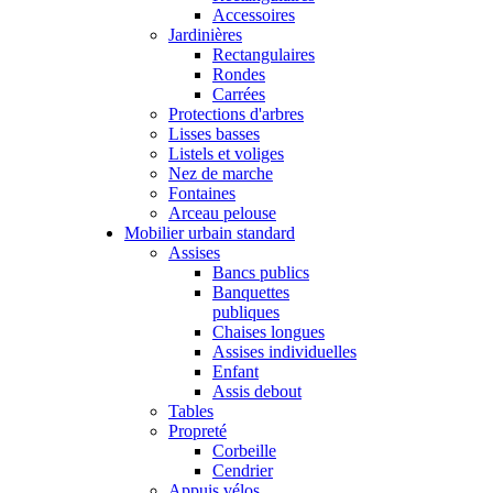
Accessoires
Jardinières
Rectangulaires
Rondes
Carrées
Protections d'arbres
Lisses basses
Listels et voliges
Nez de marche
Fontaines
Arceau pelouse
Mobilier urbain standard
Assises
Bancs publics
Banquettes
publiques
Chaises longues
Assises individuelles
Enfant
Assis debout
Tables
Propreté
Corbeille
Cendrier
Appuis vélos