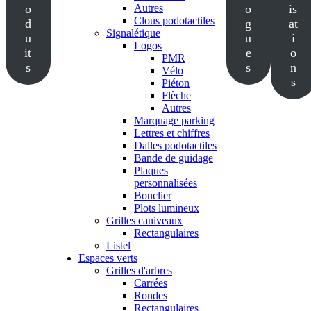
o
Autres
o
is
Clous podotactiles
d
g
at
Signalétique
u
u
i
Logos
it
e
o
PMR
s
s
n
Vélo
s
Piéton
Flèche
Autres
Marquage parking
Lettres et chiffres
Dalles podotactiles
Bande de guidage
Plaques
personnalisées
Bouclier
Plots lumineux
Grilles caniveaux
Rectangulaires
Listel
Espaces verts
Grilles d'arbres
Carrées
Rondes
Rectangulaires