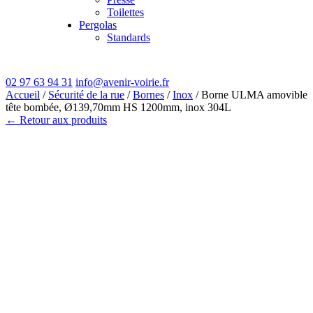
Toilettes
Pergolas
Standards
02 97 63 94 31
info@avenir-voirie.fr
Accueil
/
Sécurité de la rue
/
Bornes
/
Inox
/ Borne ULMA amovible
tête bombée, Ø139,70mm HS 1200mm, inox 304L
← Retour aux produits