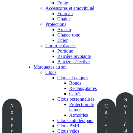
Fonte
Accessoires et amovibilité
Foureau
Chaine
Protections
Arceau
Chasse roue
Etrier
Contrôle d'accès
Portique
Barrière pivotante
Barrière sélective
Marquages au sol
Clous
Clous classiques
Ronds
Rectangulaires
Carrés
Clous personnalisés
N
Protection de
N
C
o
la mer
o
a
s
Armoiries
s
t
r
Clous anti dérapant
p
a
é
Clous PMR
r
l
al
Clous vélos