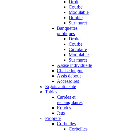
Droit
Courbe
Modulable
Double
Sur muret
Banquettes
publiques
Droite
Courbe
Circulaire
Modulable
Sur muret
Assise individuelle
Chaise longue
Assis debout
Accessoires
Ergots anti-skate
Tables
Carrées et
rectangulaires
Rondes
Jeux
Propreté
Corbeilles
Corbeilles