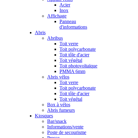
Acier
Inox
Affichage
Panneau
d'informations
Abris
Abribus
Toit verre
Toit polycarbonate
Toit tôle d'acier
Toit végétal
Toit photovoltaïque
PMMA 6mm
Abris vélos
Toit verre
Toit polycarbonate
Toit tôle d'acier
Toit végétal
Box à vélos
Abris fumeurs
Kiosques
Bar/snack
Informations/vente
Poste de secourisme
Presse