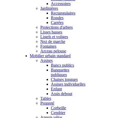
Accessoires
Jardinières
Rectangulaires
Rondes
Carrées
Protections d'arbres
Lisses basses
Listels et voliges
Nez de marche
Fontaines
Arceau pelouse
Mobilier urbain standard
Assises
Bancs publics
Banquettes
publiques
Chaises longues
Assises individuelles
Enfant
Assis debout
Tables
Propreté
Corbeille
Cendrier
Appuis vélos