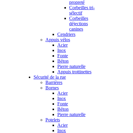
propreté
Corbeilles tri-
sélectif
Corbeilles
déjections
canines
Cendriers
Appuis vélos
Acier
Inox
Fonte
Béton
Pierre naturelle
Appuis trottinettes
Sécurité de la rue
Barrières
Bornes
Acier
Inox
Fonte
Béton
Pierre naturelle
Potelets
Acier
Inox