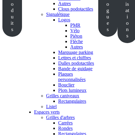
o
Autres
o
is
Clous podotactiles
d
g
at
Signalétique
u
u
i
Logos
it
e
o
PMR
s
s
n
Vélo
s
Piéton
Flèche
Autres
Marquage parking
Lettres et chiffres
Dalles podotactiles
Bande de guidage
Plaques
personnalisées
Bouclier
Plots lumineux
Grilles caniveaux
Rectangulaires
Listel
Espaces verts
Grilles d'arbres
Carrées
Rondes
Rectangulaires