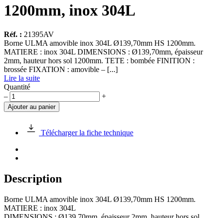
1200mm, inox 304L
Réf. :
21395AV
Borne ULMA amovible inox 304L Ø139,70mm HS 1200mm.
MATIERE : inox 304L DIMENSIONS : Ø139,70mm, épaisseur
2mm, hauteur hors sol 1200mm. TETE : bombée FINITION :
brossée FIXATION : amovible – [...]
Lire la suite
Quantité
quantité
–
+
de
Ajouter au panier
Borne
ULMA
amovible
Télécharger la fiche technique
tête
bombée,
Ø139,70mm
HS
1200mm,
Description
inox
304L
Borne ULMA amovible inox 304L Ø139,70mm HS 1200mm.
MATIERE : inox 304L
DIMENSIONS : Ø139,70mm, épaisseur 2mm, hauteur hors sol