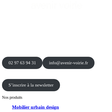
Siège
16 place Théodore Fantin Latour
56 000 VANNES
Agence
12 le Clos Blanc
49 530 LIRÉ
02 97 63 94 31
info@avenir-voirie.fr
S’inscrire à la newsletter
Nos produits
Mobilier urbain design