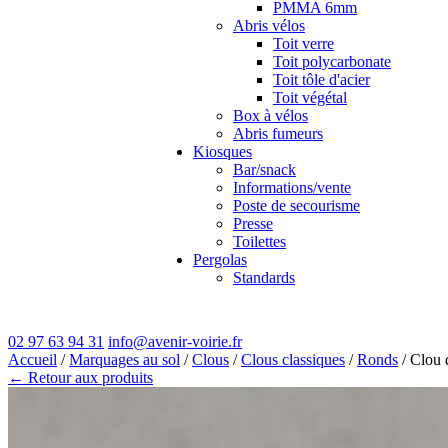
PMMA 6mm
Abris vélos
Toit verre
Toit polycarbonate
Toit tôle d'acier
Toit végétal
Box à vélos
Abris fumeurs
Kiosques
Bar/snack
Informations/vente
Poste de secourisme
Presse
Toilettes
Pergolas
Standards
02 97 63 94 31
info@avenir-voirie.fr
Accueil
/
Marquages au sol
/
Clous
/
Clous classiques
/
Ronds
/ Clou 
← Retour aux produits