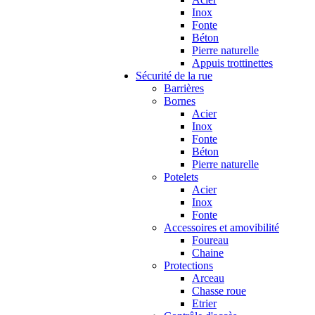
Inox
Fonte
Béton
Pierre naturelle
Appuis trottinettes
Sécurité de la rue
Barrières
Bornes
Acier
Inox
Fonte
Béton
Pierre naturelle
Potelets
Acier
Inox
Fonte
Accessoires et amovibilité
Foureau
Chaine
Protections
Arceau
Chasse roue
Etrier