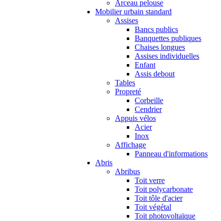
Arceau pelouse
Mobilier urbain standard
Assises
Bancs publics
Banquettes publiques
Chaises longues
Assises individuelles
Enfant
Assis debout
Tables
Propreté
Corbeille
Cendrier
Appuis vélos
Acier
Inox
Affichage
Panneau d'informations
Abris
Abribus
Toit verre
Toit polycarbonate
Toit tôle d'acier
Toit végétal
Toit photovoltaïque