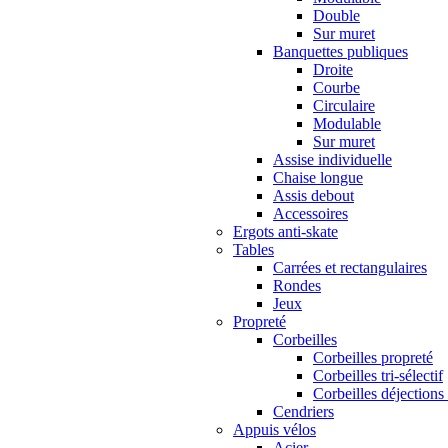
Double
Sur muret
Banquettes publiques
Droite
Courbe
Circulaire
Modulable
Sur muret
Assise individuelle
Chaise longue
Assis debout
Accessoires
Ergots anti-skate
Tables
Carrées et rectangulaires
Rondes
Jeux
Propreté
Corbeilles
Corbeilles propreté
Corbeilles tri-sélectif
Corbeilles déjections
Cendriers
Appuis vélos
Acier