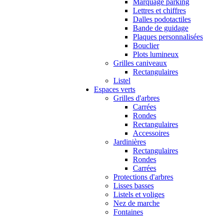
Marquage parking
Lettres et chiffres
Dalles podotactiles
Bande de guidage
Plaques personnalisées
Bouclier
Plots lumineux
Grilles caniveaux
Rectangulaires
Listel
Espaces verts
Grilles d'arbres
Carrées
Rondes
Rectangulaires
Accessoires
Jardinières
Rectangulaires
Rondes
Carrées
Protections d'arbres
Lisses basses
Listels et voliges
Nez de marche
Fontaines