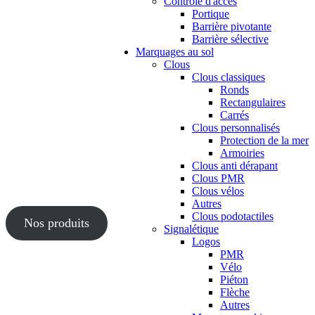
Contrôle d'accès
Portique
Barrière pivotante
Barrière sélective
Marquages au sol
Clous
Clous classiques
Ronds
Rectangulaires
Carrés
Clous personnalisés
Protection de la mer
Armoiries
Clous anti dérapant
Clous PMR
Clous vélos
Autres
Clous podotactiles
Nos produits
Signalétique
Logos
PMR
Vélo
Piéton
Flèche
Autres