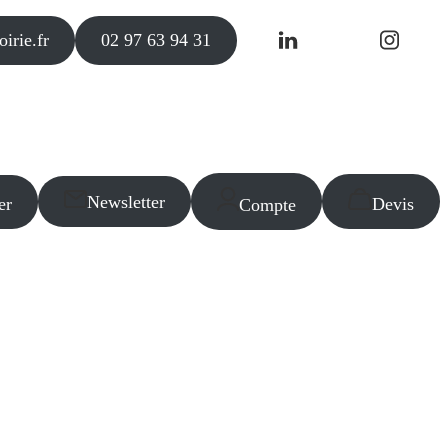
irie.fr
02 97 63 94 31
Newsletter
er
Devis
Compte