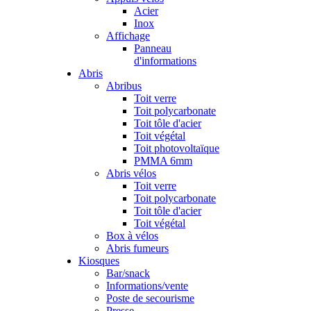
Acier
Inox
Affichage
Panneau
d'informations
Abris
Abribus
Toit verre
Toit polycarbonate
Toit tôle d'acier
Toit végétal
Toit photovoltaïque
PMMA 6mm
Abris vélos
Toit verre
Toit polycarbonate
Toit tôle d'acier
Toit végétal
Box à vélos
Abris fumeurs
Kiosques
Bar/snack
Informations/vente
Poste de secourisme
Presse