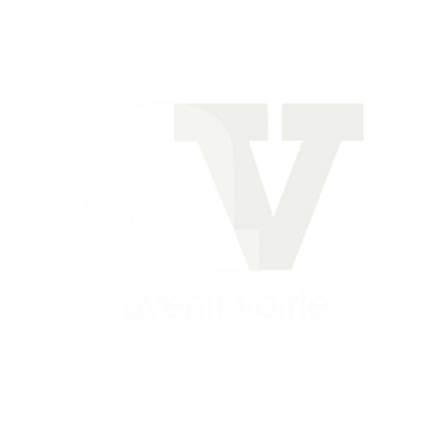
Siège
16 place Théodore Fantin Latour
56 000 VANNES