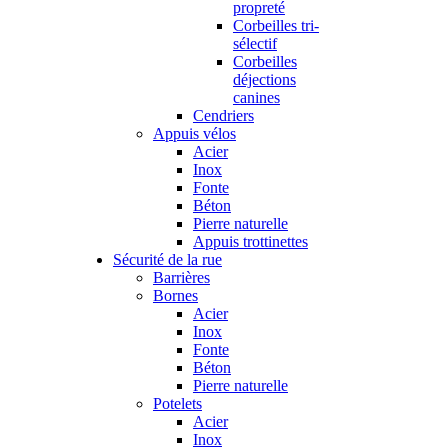
propreté
Corbeilles tri-
sélectif
Corbeilles
déjections
canines
Cendriers
Appuis vélos
Acier
Inox
Fonte
Béton
Pierre naturelle
Appuis trottinettes
Sécurité de la rue
Barrières
Bornes
Acier
Inox
Fonte
Béton
Pierre naturelle
Potelets
Acier
Inox