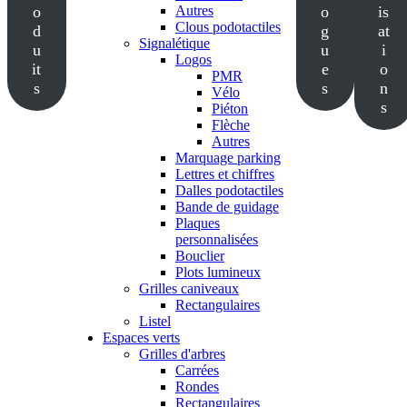
o
Autres
o
is
Clous podotactiles
d
g
at
Signalétique
u
u
i
Logos
it
e
o
PMR
s
s
n
Vélo
s
Piéton
Flèche
Autres
Marquage parking
Lettres et chiffres
Dalles podotactiles
Bande de guidage
Plaques
personnalisées
Bouclier
Plots lumineux
Grilles caniveaux
Rectangulaires
Listel
Espaces verts
Grilles d'arbres
Carrées
Rondes
Rectangulaires