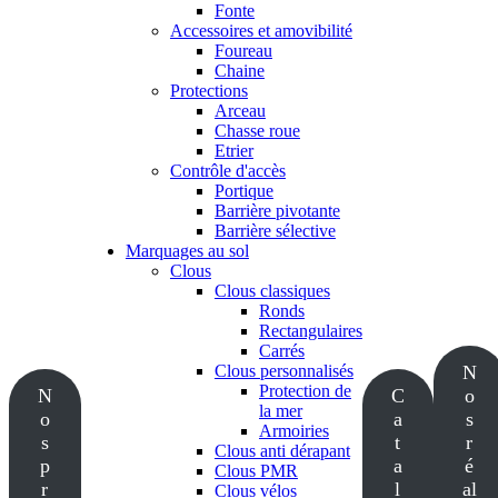
Fonte
Accessoires et amovibilité
Foureau
Chaine
Protections
Arceau
Chasse roue
Etrier
Contrôle d'accès
Portique
Barrière pivotante
Barrière sélective
Marquages au sol
Clous
Clous classiques
Ronds
Rectangulaires
Carrés
Clous personnalisés
N
Protection de
N
C
o
la mer
o
a
s
Armoiries
s
t
r
Clous anti dérapant
p
a
é
Clous PMR
r
l
al
Clous vélos