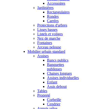
Accessoires
Jardinières
Rectangulaires
Rondes
Carrées
Protections d'arbres
Lisses basses
Listels et voliges
Nez de marche
Fontaines
Arceau pelouse
Mobilier urbain standard
Assises
Bancs publics
Banquettes
publiques
Chaises longues
Assises individuelles
Enfant
Assis debout
Tables
Propreté
Corbeille
Cendrier
Appuis vélos