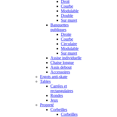
Droit
Courbe
Modulable
Double
Sur muret
Banquettes
publiques
Droite
Courbe
Circulaire
Modulable
Sur muret
Assise individuelle
Chaise longue
Assis debout
Accessoires
Ergots anti-skate
Tables
Carrées et
rectangulaires
Rondes
Jeux
Propreté
Corbeilles
Corbeilles