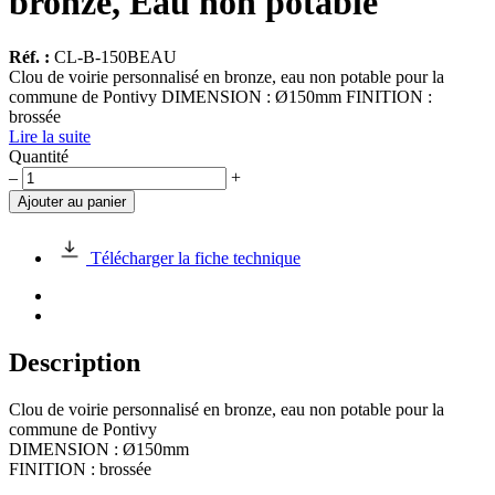
bronze, Eau non potable
Réf. :
CL-B-150BEAU
Clou de voirie personnalisé en bronze, eau non potable pour la
commune de Pontivy DIMENSION : Ø150mm FINITION :
brossée
Lire la suite
Quantité
quantité
–
+
de
Ajouter au panier
Clou
de
voirie
Télécharger la fiche technique
personnalisé
en
bronze,
Eau
non
Description
potable
Clou de voirie personnalisé en bronze, eau non potable pour la
commune de Pontivy
DIMENSION : Ø150mm
FINITION : brossée