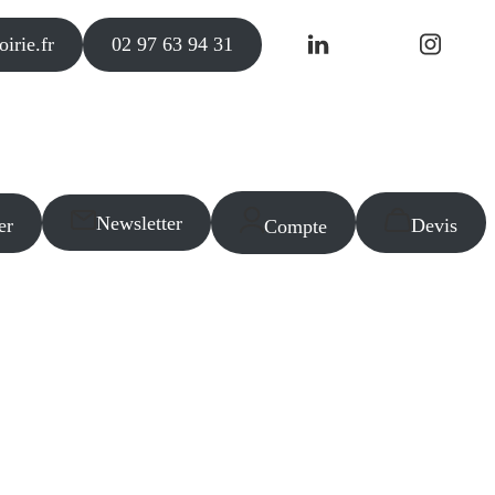
irie.fr
02 97 63 94 31
Newsletter
er
Devis
Compte