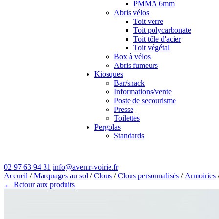
PMMA 6mm
Abris vélos
Toit verre
Toit polycarbonate
Toit tôle d'acier
Toit végétal
Box à vélos
Abris fumeurs
Kiosques
Bar/snack
Informations/vente
Poste de secourisme
Presse
Toilettes
Pergolas
Standards
02 97 63 94 31
info@avenir-voirie.fr
Accueil
/
Marquages au sol
/
Clous
/
Clous personnalisés
/
Armoiries
/
← Retour aux produits