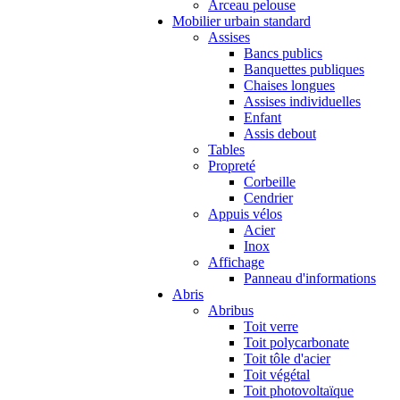
Arceau pelouse
Mobilier urbain standard
Assises
Bancs publics
Banquettes publiques
Chaises longues
Assises individuelles
Enfant
Assis debout
Tables
Propreté
Corbeille
Cendrier
Appuis vélos
Acier
Inox
Affichage
Panneau d'informations
Abris
Abribus
Toit verre
Toit polycarbonate
Toit tôle d'acier
Toit végétal
Toit photovoltaïque