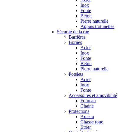
Inox
Fonte
Béton
Pierre naturelle
Appuis trottinettes
Sécurité de la rue
Barrières
Bornes
Acier
Inox
Fonte
Béton
Pierre naturelle
Potelets
Acier
Inox
Fonte
Accessoires et amovibilité
Foureau
Chaine
Protections
Arceau
Chasse roue
Etrier