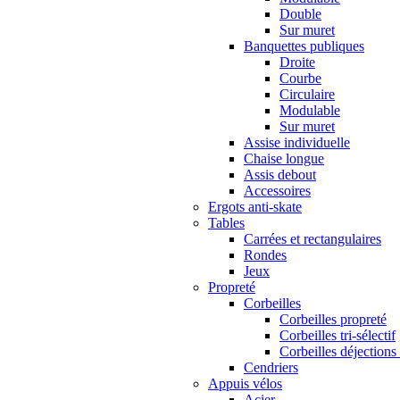
Double
Sur muret
Banquettes publiques
Droite
Courbe
Circulaire
Modulable
Sur muret
Assise individuelle
Chaise longue
Assis debout
Accessoires
Ergots anti-skate
Tables
Carrées et rectangulaires
Rondes
Jeux
Propreté
Corbeilles
Corbeilles propreté
Corbeilles tri-sélectif
Corbeilles déjections
Cendriers
Appuis vélos
Acier