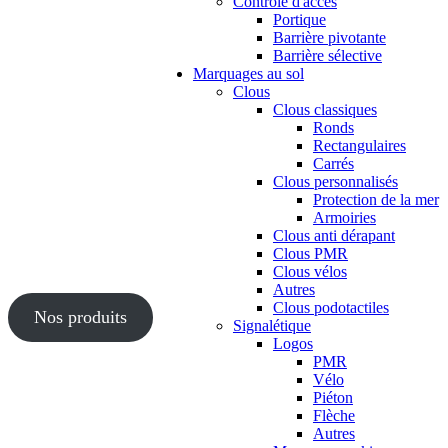
Contrôle d'accès
Portique
Barrière pivotante
Barrière sélective
Marquages au sol
Clous
Clous classiques
Ronds
Rectangulaires
Carrés
Clous personnalisés
Protection de la mer
Armoiries
Clous anti dérapant
Clous PMR
Clous vélos
Autres
Clous podotactiles
Nos produits
Signalétique
Logos
PMR
Vélo
Piéton
Flèche
Autres