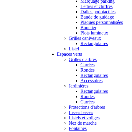
Marquage parking
Lettres et chiffres
Dalles podotactiles
Bande de guidage
Plaques personnalisées
Bouclier
Plots lumineux
Grilles caniveaux
Rectangulaires
Listel
Espaces verts
Grilles d'arbres
Carrées
Rondes
Rectangulaires
Accessoires
Jardinières
Rectangulaires
Rondes
Carrées
Protections d'arbres
Lisses basses
Listels et voliges
Nez de marche
Fontaines