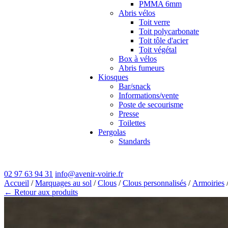
PMMA 6mm
Abris vélos
Toit verre
Toit polycarbonate
Toit tôle d'acier
Toit végétal
Box à vélos
Abris fumeurs
Kiosques
Bar/snack
Informations/vente
Poste de secourisme
Presse
Toilettes
Pergolas
Standards
02 97 63 94 31
info@avenir-voirie.fr
Accueil
/
Marquages au sol
/
Clous
/
Clous personnalisés
/
Armoiries
/
← Retour aux produits