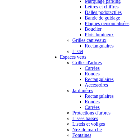
Marquage parking
Lettres et chiffres
Dalles podotactiles
Bande de guidage
Plaques personnalisées
Bouclier
Plots lumineux
Grilles caniveaux
Rectangulaires
Listel
Espaces verts
Grilles d'arbres
Carrées
Rondes
Rectangulaires
Accessoires
Jardinières
Rectangulaires
Rondes
Carrées
Protections d'arbres
Lisses basses
Listels et voliges
Nez de marche
Fontaines