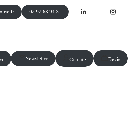
irie.fr
02 97 63 94 31
Newsletter
er
Devis
Compte