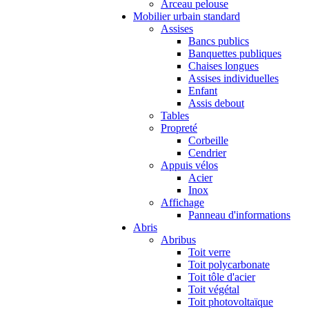
Arceau pelouse
Mobilier urbain standard
Assises
Bancs publics
Banquettes publiques
Chaises longues
Assises individuelles
Enfant
Assis debout
Tables
Propreté
Corbeille
Cendrier
Appuis vélos
Acier
Inox
Affichage
Panneau d'informations
Abris
Abribus
Toit verre
Toit polycarbonate
Toit tôle d'acier
Toit végétal
Toit photovoltaïque