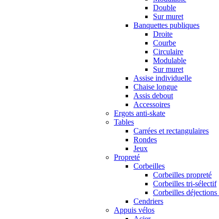
Double
Sur muret
Banquettes publiques
Droite
Courbe
Circulaire
Modulable
Sur muret
Assise individuelle
Chaise longue
Assis debout
Accessoires
Ergots anti-skate
Tables
Carrées et rectangulaires
Rondes
Jeux
Propreté
Corbeilles
Corbeilles propreté
Corbeilles tri-sélectif
Corbeilles déjections
Cendriers
Appuis vélos
Acier