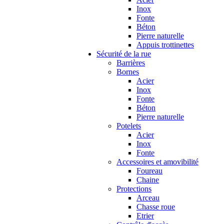
Inox
Fonte
Béton
Pierre naturelle
Appuis trottinettes
Sécurité de la rue
Barrières
Bornes
Acier
Inox
Fonte
Béton
Pierre naturelle
Potelets
Acier
Inox
Fonte
Accessoires et amovibilité
Foureau
Chaine
Protections
Arceau
Chasse roue
Etrier