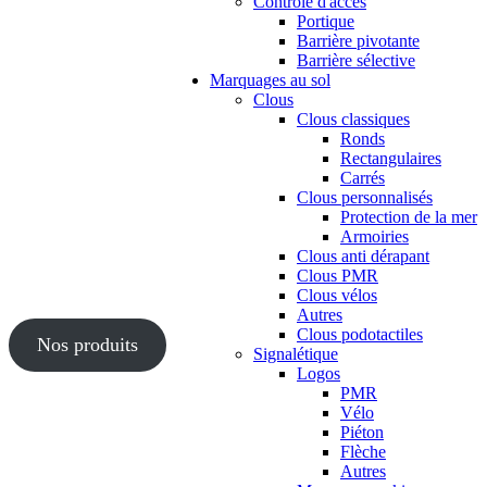
Contrôle d'accès
Portique
Barrière pivotante
Barrière sélective
Marquages au sol
Clous
Clous classiques
Ronds
Rectangulaires
Carrés
Clous personnalisés
Protection de la mer
Armoiries
Clous anti dérapant
Clous PMR
Clous vélos
Autres
Clous podotactiles
Nos produits
Signalétique
Logos
PMR
Vélo
Piéton
Flèche
Autres