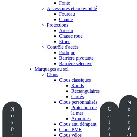
Fonte
Accessoires et amovibilité
Foureau
Chaine
Protections
Arceau
Chasse roue
Etrier
Contrôle d'accès
Portique
Barrière pivotante
Barrière sélective
Marquages au sol
Clous
Clous classiques
Ronds
Rectangulaires
Carrés
Clous personnalisés
N
Protection de
N
C
o
la mer
o
a
s
Armoiries
s
t
r
Clous anti dérapant
p
a
é
Clous PMR
r
l
al
Clous vélos