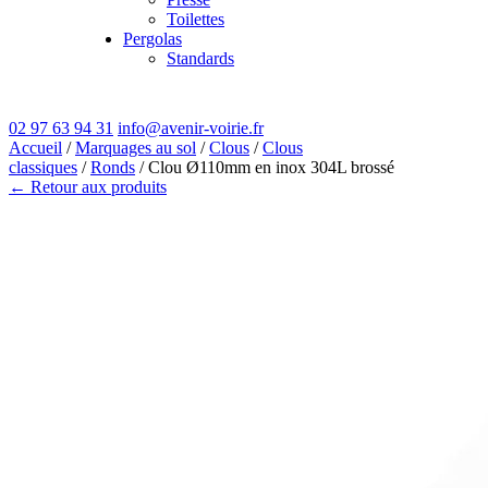
Toilettes
Pergolas
Standards
02 97 63 94 31
info@avenir-voirie.fr
Accueil
/
Marquages au sol
/
Clous
/
Clous
classiques
/
Ronds
/ Clou Ø110mm en inox 304L brossé
← Retour aux produits