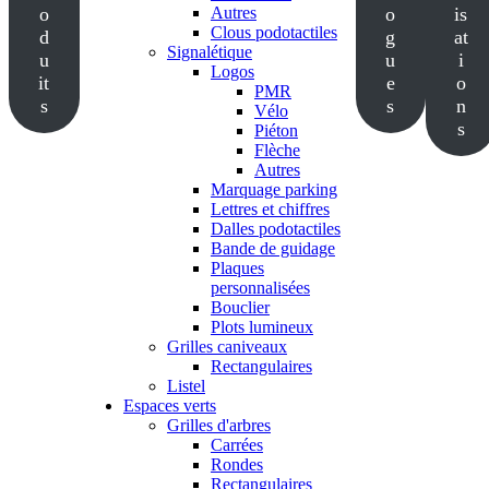
o
Autres
o
is
Clous podotactiles
d
g
at
Signalétique
u
u
i
Logos
it
e
o
PMR
s
s
n
Vélo
s
Piéton
Flèche
Autres
Marquage parking
Lettres et chiffres
Dalles podotactiles
Bande de guidage
Plaques
personnalisées
Bouclier
Plots lumineux
Grilles caniveaux
Rectangulaires
Listel
Espaces verts
Grilles d'arbres
Carrées
Rondes
Rectangulaires