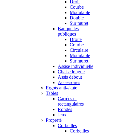
Droit
Courbe
Modulable
Double
Sur muret
Banquettes
publiques
Droite
Courbe
Circulaire
Modulable
Sur muret
Assise individuelle
Chaise longue
Assis debout
Accessoires
Ergots anti-skate
Tables
Carrées et
rectangulaires
Rondes
Jeux
Propreté
Corbeilles
Corbeilles