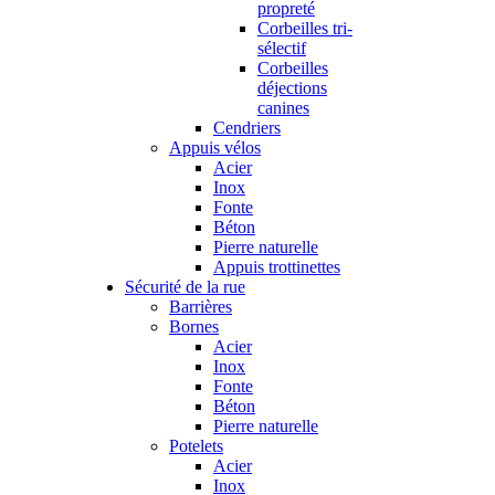
propreté
Corbeilles tri-
sélectif
Corbeilles
déjections
canines
Cendriers
Appuis vélos
Acier
Inox
Fonte
Béton
Pierre naturelle
Appuis trottinettes
Sécurité de la rue
Barrières
Bornes
Acier
Inox
Fonte
Béton
Pierre naturelle
Potelets
Acier
Inox