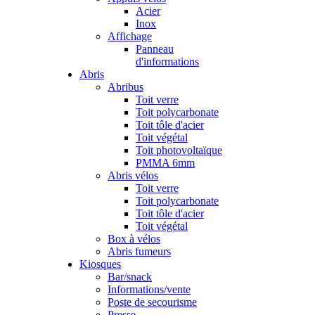
Acier
Inox
Affichage
Panneau
d'informations
Abris
Abribus
Toit verre
Toit polycarbonate
Toit tôle d'acier
Toit végétal
Toit photovoltaïque
PMMA 6mm
Abris vélos
Toit verre
Toit polycarbonate
Toit tôle d'acier
Toit végétal
Box à vélos
Abris fumeurs
Kiosques
Bar/snack
Informations/vente
Poste de secourisme
Presse