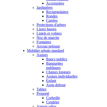
Accessoires
Jardinières
Rectangulaires
Rondes
Carrées
Protections d'arbres
Lisses basses
Listels et voliges
Nez de marche
Fontaines
Arceau pelouse
Mobilier urbain standard
Assises
Bancs publics
Banquettes
publiques
Chaises longues
Assises individuelles
Enfant
Assis debout
Tables
Propreté
Corbeille
Cendrier
Appuis vélos