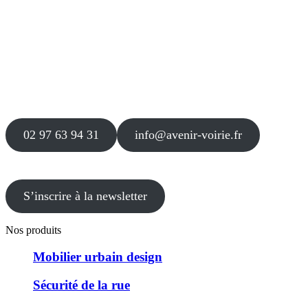
Siège
16 place Théodore Fantin Latour
56 000 VANNES
Agence
12 le Clos Blanc
49 530 LIRÉ
02 97 63 94 31
info@avenir-voirie.fr
S’inscrire à la newsletter
Nos produits
Mobilier urbain design
Sécurité de la rue