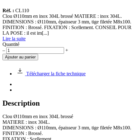
Réf. :
CL110
Clou Ø110mm en inox 304L brossé MATIERE : inox 304L.
DIMENSIONS : Ø110mm, épaisseur 3 mm, tige filetée M8x100.
FINITION : Brossé. FIXATION : Scellement. CONSEIL POUR
LA POSE : il est im[...]
Lire la suite
Quantité
quantité
–
+
de
Ajouter au panier
Clou
Ø110mm
en
Télécharger la fiche technique
inox
304L
brossé
Description
Clou Ø110mm en inox 304L brossé
MATIERE : inox 304L.
DIMENSIONS : Ø110mm, épaisseur 3 mm, tige filetée M8x100.
FINITION : Brossé.
FIXATION : Scellement.