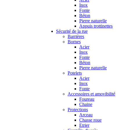
Inox
Fonte
Béton
Pierre naturelle
Appuis trottinettes
Sécurité de la rue
Barrières
Bornes
Acier
Inox
Fonte
Béton
Pierre naturelle
Potelets
Acier
Inox
Fonte
Accessoires et amovibilité
Foureau
Chaine
Protections
Arceau
Chasse roue
Etrier