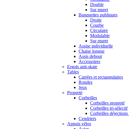
Double
Sur muret
Banquettes publiques
Droite
Courbe
Circulaire
Modulable
Sur muret
Assise individuelle
Chaise longue
Assis debout
Accessoires
Ergots anti-skate
Tables
Carrées et rectangulaires
Rondes
Jeux
Propreté
Corbeilles
Corbeilles propreté
Corbeilles tri-sélectif
Corbeilles déjections
Cendriers
Appuis vélos
Acier