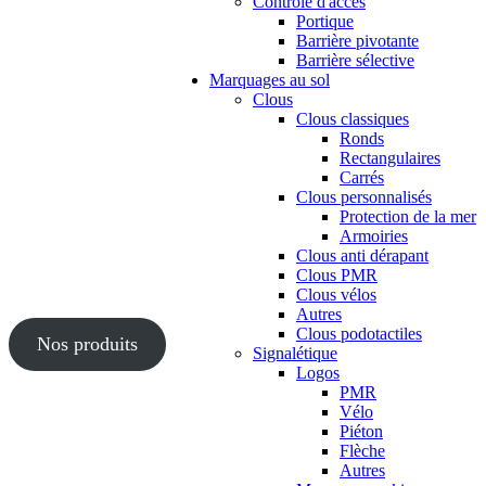
Contrôle d'accès
Portique
Barrière pivotante
Barrière sélective
Marquages au sol
Clous
Clous classiques
Ronds
Rectangulaires
Carrés
Clous personnalisés
Protection de la mer
Armoiries
Clous anti dérapant
Clous PMR
Clous vélos
Autres
Clous podotactiles
Nos produits
Signalétique
Logos
PMR
Vélo
Piéton
Flèche
Autres