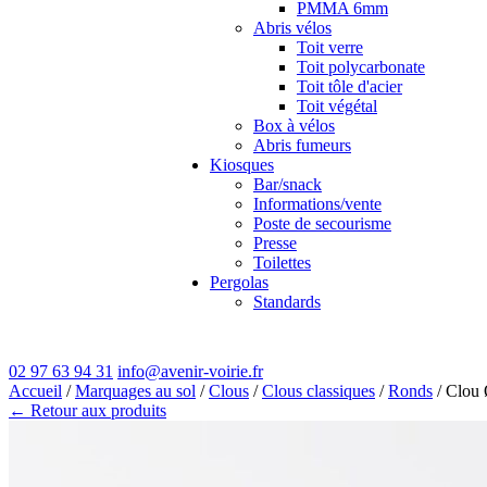
PMMA 6mm
Abris vélos
Toit verre
Toit polycarbonate
Toit tôle d'acier
Toit végétal
Box à vélos
Abris fumeurs
Kiosques
Bar/snack
Informations/vente
Poste de secourisme
Presse
Toilettes
Pergolas
Standards
02 97 63 94 31
info@avenir-voirie.fr
Accueil
/
Marquages au sol
/
Clous
/
Clous classiques
/
Ronds
/ Clou 
← Retour aux produits