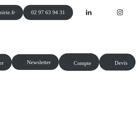
irie.fr
02 97 63 94 31
Newsletter
er
Devis
Compte