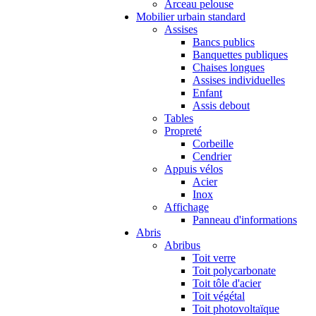
Arceau pelouse
Mobilier urbain standard
Assises
Bancs publics
Banquettes publiques
Chaises longues
Assises individuelles
Enfant
Assis debout
Tables
Propreté
Corbeille
Cendrier
Appuis vélos
Acier
Inox
Affichage
Panneau d'informations
Abris
Abribus
Toit verre
Toit polycarbonate
Toit tôle d'acier
Toit végétal
Toit photovoltaïque