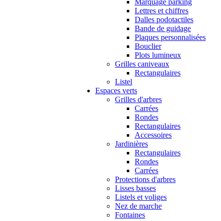
Marquage parking
Lettres et chiffres
Dalles podotactiles
Bande de guidage
Plaques personnalisées
Bouclier
Plots lumineux
Grilles caniveaux
Rectangulaires
Listel
Espaces verts
Grilles d'arbres
Carrées
Rondes
Rectangulaires
Accessoires
Jardinières
Rectangulaires
Rondes
Carrées
Protections d'arbres
Lisses basses
Listels et voliges
Nez de marche
Fontaines