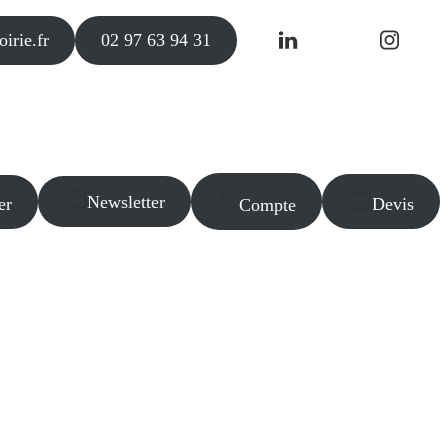
irie.fr
02 97 63 94 31
Newsletter
er
Devis
Compte