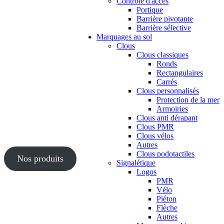
Contrôle d'accès
Portique
Barrière pivotante
Barrière sélective
Marquages au sol
Clous
Clous classiques
Ronds
Rectangulaires
Carrés
Clous personnalisés
Protection de la mer
Armoiries
Clous anti dérapant
Clous PMR
Clous vélos
Autres
Clous podotactiles
Nos produits
Signalétique
Logos
PMR
Vélo
Piéton
Flèche
Autres