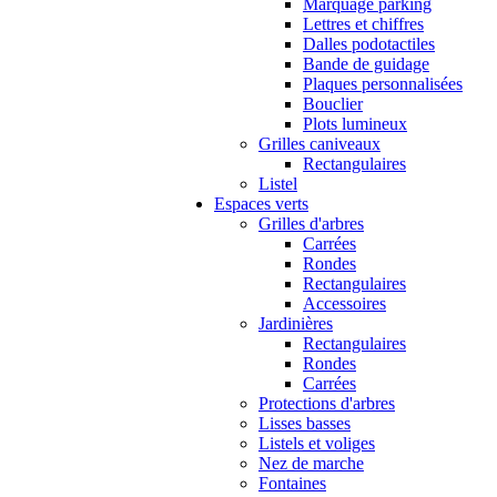
Marquage parking
Lettres et chiffres
Dalles podotactiles
Bande de guidage
Plaques personnalisées
Bouclier
Plots lumineux
Grilles caniveaux
Rectangulaires
Listel
Espaces verts
Grilles d'arbres
Carrées
Rondes
Rectangulaires
Accessoires
Jardinières
Rectangulaires
Rondes
Carrées
Protections d'arbres
Lisses basses
Listels et voliges
Nez de marche
Fontaines