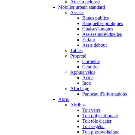
Arceau pelouse
Mobilier urbain standard
Assises
Bancs publics
Banquettes publiques
Chaises longues
Assises individuelles
Enfant
Assis debout
Tables
Propreté
Corbeille
Cendrier
Appuis vélos
Acier
Inox
Affichage
Panneau d'informations
Abris
Abribus
Toit verre
Toit polycarbonate
Toit tôle d'acier
Toit végétal
Toit photovoltaïque