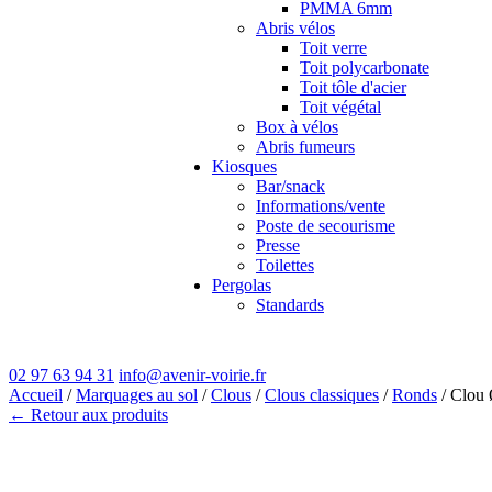
PMMA 6mm
Abris vélos
Toit verre
Toit polycarbonate
Toit tôle d'acier
Toit végétal
Box à vélos
Abris fumeurs
Kiosques
Bar/snack
Informations/vente
Poste de secourisme
Presse
Toilettes
Pergolas
Standards
02 97 63 94 31
info@avenir-voirie.fr
Accueil
/
Marquages au sol
/
Clous
/
Clous classiques
/
Ronds
/ Clou
← Retour aux produits