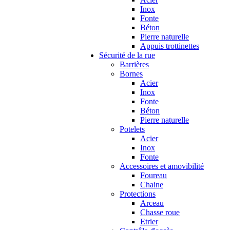
Inox
Fonte
Béton
Pierre naturelle
Appuis trottinettes
Sécurité de la rue
Barrières
Bornes
Acier
Inox
Fonte
Béton
Pierre naturelle
Potelets
Acier
Inox
Fonte
Accessoires et amovibilité
Foureau
Chaine
Protections
Arceau
Chasse roue
Etrier