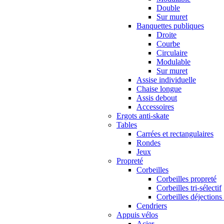
Double
Sur muret
Banquettes publiques
Droite
Courbe
Circulaire
Modulable
Sur muret
Assise individuelle
Chaise longue
Assis debout
Accessoires
Ergots anti-skate
Tables
Carrées et rectangulaires
Rondes
Jeux
Propreté
Corbeilles
Corbeilles propreté
Corbeilles tri-sélectif
Corbeilles déjections
Cendriers
Appuis vélos
Acier