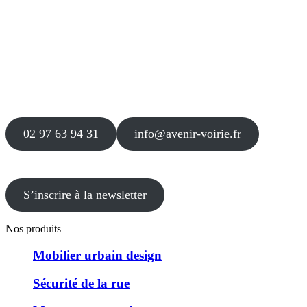
Siège
16 place Théodore Fantin Latour
56 000 VANNES
Agence
12 le Clos Blanc
49 530 LIRÉ
02 97 63 94 31
info@avenir-voirie.fr
S’inscrire à la newsletter
Nos produits
Mobilier urbain design
Sécurité de la rue