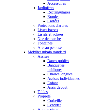
Accessoires
Jardinières
Rectangulaires
Rondes
Carrées
Protections d'arbres
Lisses basses
Listels et voliges
Nez de marche
Fontaines
Arceau pelouse
Mobilier urbain standard
Assises
Bancs publics
Banquettes
publiques
Chaises longues
Assises individuelles
Enfant
Assis debout
Tables
Propreté
Corbeille
Cendrier
Appuis vélos