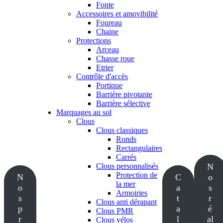
Fonte
Accessoires et amovibilité
Foureau
Chaine
Protections
Arceau
Chasse roue
Etrier
Contrôle d'accès
Portique
Barrière pivotante
Barrière sélective
Marquages au sol
Clous
Clous classiques
Ronds
Rectangulaires
Carrés
Clous personnalisés
N
Protection de
N
C
o
la mer
o
a
s
Armoiries
s
t
r
Clous anti dérapant
p
a
é
Clous PMR
r
l
al
Clous vélos