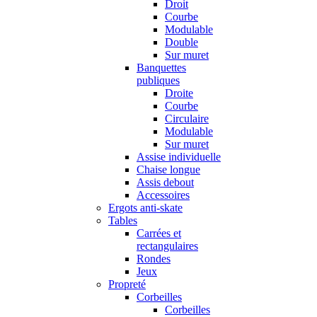
Droit
Courbe
Modulable
Double
Sur muret
Banquettes
publiques
Droite
Courbe
Circulaire
Modulable
Sur muret
Assise individuelle
Chaise longue
Assis debout
Accessoires
Ergots anti-skate
Tables
Carrées et
rectangulaires
Rondes
Jeux
Propreté
Corbeilles
Corbeilles