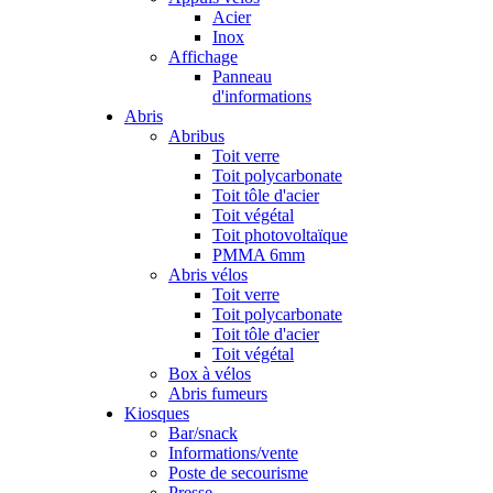
Acier
Inox
Affichage
Panneau
d'informations
Abris
Abribus
Toit verre
Toit polycarbonate
Toit tôle d'acier
Toit végétal
Toit photovoltaïque
PMMA 6mm
Abris vélos
Toit verre
Toit polycarbonate
Toit tôle d'acier
Toit végétal
Box à vélos
Abris fumeurs
Kiosques
Bar/snack
Informations/vente
Poste de secourisme
Presse