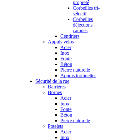
propreté
Corbeilles tri-
sélectif
Corbeilles
déjections
canines
Cendriers
Appuis vélos
Acier
Inox
Fonte
Béton
Pierre naturelle
Appuis trottinettes
Sécurité de la rue
Barrières
Bornes
Acier
Inox
Fonte
Béton
Pierre naturelle
Potelets
Acier
Inox