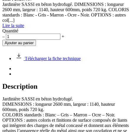
Jardinière SASSI en béton hydrofugé. DIMENSIONS : longueur
2600 mm, largeur : 1140, hauteur 600mm, poids 720 kg. COLORIS
standards : Blanc - Gris - Marron - Ocre - Noir. OPTIONS : autres
col[...]
Lire la suite
Quantité
quantité
–
+
de
Ajouter au panier
Jardinière
SASSI
en
Télécharger la fiche technique
béton
Description
Jardinière SASSI en béton hydrofugé.
DIMENSIONS : longueur 2600 mm, largeur : 1140, hauteur
600mm, poids 720 kg.
COLORIS standards : Blanc – Gris – Marron – Ocre – Noir.
OPTIONS : autres coloris et finitions de surface composés de liants
qui intègrent des charges de métal concassé et donnent aux éléments
urbains l’apparence réelle du métal ainsi que son oxydation et ne se