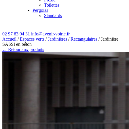
Toilettes
Pergolas
Standards
02 97 63 94 31
info@avenir-voirie.fr
Accueil
/
Espaces verts
/
Jardinières
/
Rectangulaires
/ Jardinière
SASSI en béton
← Retour aux produits