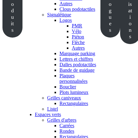
o
Autres
o
is
Clous podotactiles
d
g
at
Signalétique
u
u
i
Logos
it
e
o
PMR
s
s
n
Vélo
s
Piéton
Flèche
Autres
Marquage parking
Lettres et chiffres
Dalles podotactiles
Bande de guidage
Plaques
personnalisées
Bouclier
Plots lumineux
Grilles caniveaux
Rectangulaires
Listel
Espaces verts
Grilles d'arbres
Carrées
Rondes
Rectangulaires