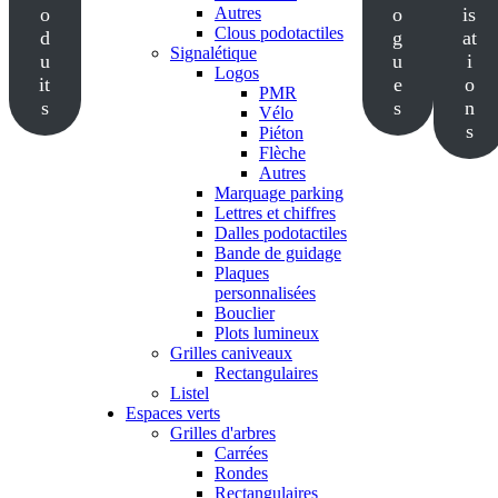
o
Autres
o
is
Clous podotactiles
d
g
at
Signalétique
u
u
i
Logos
it
e
o
PMR
s
s
n
Vélo
s
Piéton
Flèche
Autres
Marquage parking
Lettres et chiffres
Dalles podotactiles
Bande de guidage
Plaques
personnalisées
Bouclier
Plots lumineux
Grilles caniveaux
Rectangulaires
Listel
Espaces verts
Grilles d'arbres
Carrées
Rondes
Rectangulaires