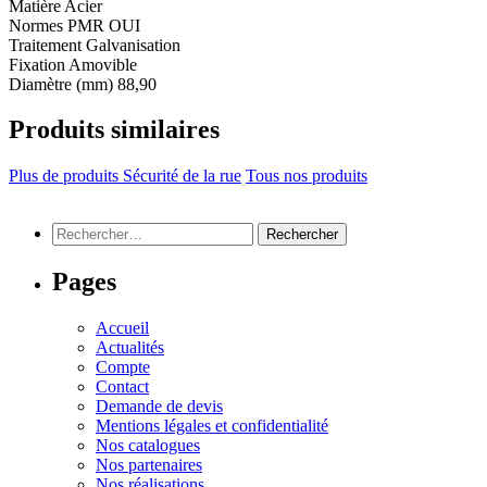
Matière
Acier
Normes PMR
OUI
Traitement
Galvanisation
Fixation
Amovible
Diamètre (mm)
88,90
Produits similaires
Plus de produits Sécurité de la rue
Tous nos produits
Rechercher :
Pages
Accueil
Actualités
Compte
Contact
Demande de devis
Mentions légales et confidentialité
Nos catalogues
Nos partenaires
Nos réalisations