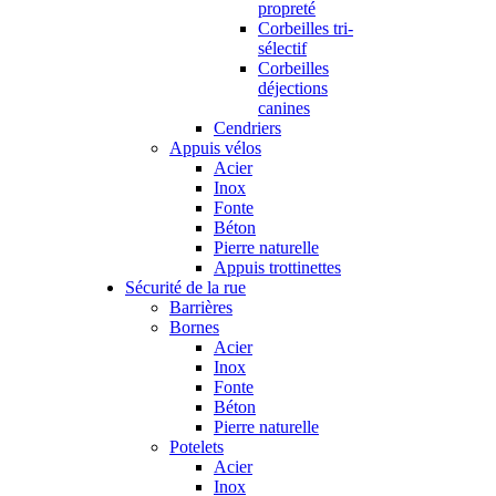
propreté
Corbeilles tri-
sélectif
Corbeilles
déjections
canines
Cendriers
Appuis vélos
Acier
Inox
Fonte
Béton
Pierre naturelle
Appuis trottinettes
Sécurité de la rue
Barrières
Bornes
Acier
Inox
Fonte
Béton
Pierre naturelle
Potelets
Acier
Inox