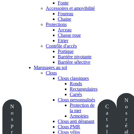
Fonte
Accessoires et amovibilité
Foureau
Chaine
Protections
Arceau
Chasse roue
Etrier
Contrôle d'accès
Portique
Barrière pivotante
Barrière sélective
Marquages au sol
Clous
Clous classiques
Ronds
Rectangulaires
Carrés
Clous personnalisés
N
Protection de
N
C
o
la mer
o
a
s
Armoiries
s
t
r
Clous anti dérapant
p
a
é
Clous PMR
r
l
al
Clous vélos