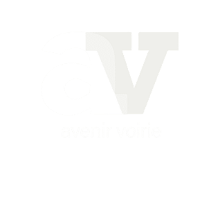
Siège
16 place Théodore Fantin Latour
56 000 VANNES
Agence
12 le Clos Blanc
49 530 LIRÉ