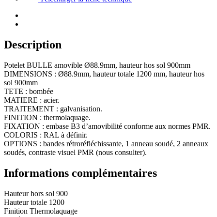
Ø88.9mm,
hauteur
hos
sol
900mm
Description
Potelet BULLE amovible Ø88.9mm, hauteur hos sol 900mm
DIMENSIONS : Ø88.9mm, hauteur totale 1200 mm, hauteur hos
sol 900mm
TETE : bombée
MATIERE : acier.
TRAITEMENT : galvanisation.
FINITION : thermolaquage.
FIXATION : embase B3 d’amovibilité conforme aux normes PMR.
COLORIS : RAL à définir.
OPTIONS : bandes rétroréfléchissante, 1 anneau soudé, 2 anneaux
soudés, contraste visuel PMR (nous consulter).
Informations complémentaires
Hauteur hors sol
900
Hauteur totale
1200
Finition
Thermolaquage