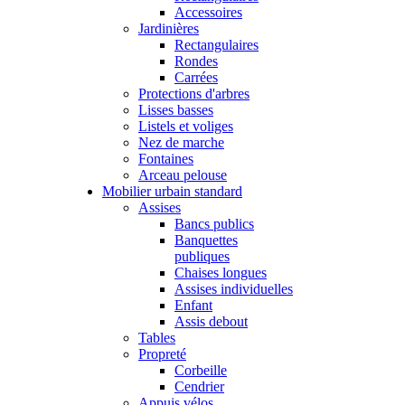
Accessoires
Jardinières
Rectangulaires
Rondes
Carrées
Protections d'arbres
Lisses basses
Listels et voliges
Nez de marche
Fontaines
Arceau pelouse
Mobilier urbain standard
Assises
Bancs publics
Banquettes
publiques
Chaises longues
Assises individuelles
Enfant
Assis debout
Tables
Propreté
Corbeille
Cendrier
Appuis vélos