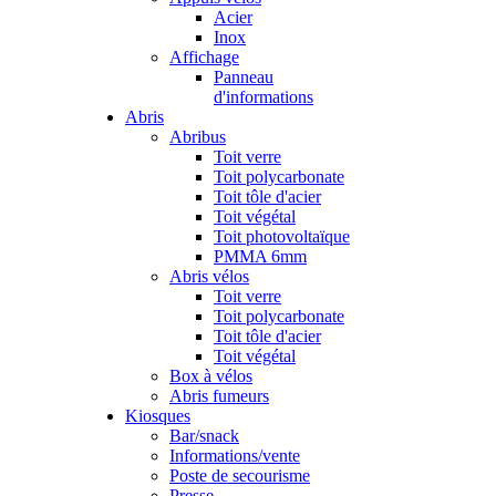
Acier
Inox
Affichage
Panneau
d'informations
Abris
Abribus
Toit verre
Toit polycarbonate
Toit tôle d'acier
Toit végétal
Toit photovoltaïque
PMMA 6mm
Abris vélos
Toit verre
Toit polycarbonate
Toit tôle d'acier
Toit végétal
Box à vélos
Abris fumeurs
Kiosques
Bar/snack
Informations/vente
Poste de secourisme
Presse