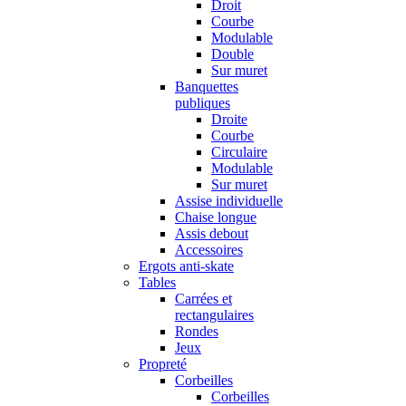
Droit
Courbe
Modulable
Double
Sur muret
Banquettes
publiques
Droite
Courbe
Circulaire
Modulable
Sur muret
Assise individuelle
Chaise longue
Assis debout
Accessoires
Ergots anti-skate
Tables
Carrées et
rectangulaires
Rondes
Jeux
Propreté
Corbeilles
Corbeilles