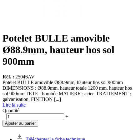
Potelet BULLE amovible
Ø88.9mm, hauteur hos sol
900mm
Réf. :
25046AV
Potelet BULLE amovible Ø88.9mm, hauteur hos sol 900mm
DIMENSIONS : Ø88.9mm, hauteur totale 1200 mm, hauteur hos
sol 900mm TETE : bombée MATIERE : acier. TRAITEMENT :
galvanisation. FINITION [...]
Lire la suite
Quantité
quantité
–
+
de
Ajouter au panier
Potelet
BULLE
amovible
Télécharger la fiche technique