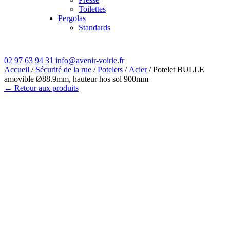
Toilettes
Pergolas
Standards
02 97 63 94 31
info@avenir-voirie.fr
Accueil
/
Sécurité de la rue
/
Potelets
/
Acier
/ Potelet BULLE
amovible Ø88.9mm, hauteur hos sol 900mm
← Retour aux produits