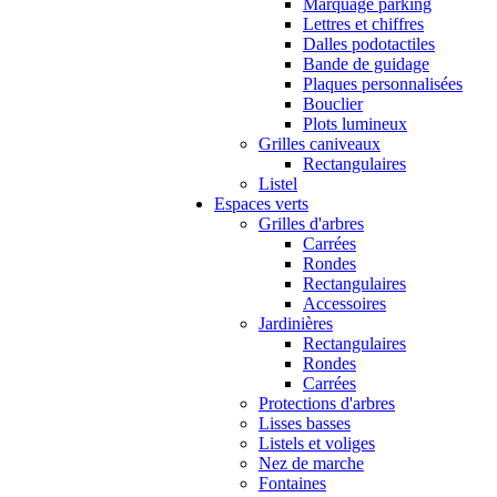
Marquage parking
Lettres et chiffres
Dalles podotactiles
Bande de guidage
Plaques personnalisées
Bouclier
Plots lumineux
Grilles caniveaux
Rectangulaires
Listel
Espaces verts
Grilles d'arbres
Carrées
Rondes
Rectangulaires
Accessoires
Jardinières
Rectangulaires
Rondes
Carrées
Protections d'arbres
Lisses basses
Listels et voliges
Nez de marche
Fontaines