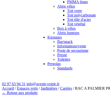
PMMA 6mm
Abris vélos
Toit verre
Toit polycarbonate
Toit tôle d'acier
Toit végétal
Box à vélos
Abris fumeurs
Kiosques
Bar/snack
Informations/vente
Poste de secourisme
Presse
Toilettes
Pergolas
Standards
02 97 63 94 31
info@avenir-voirie.fr
Accueil
/
Espaces verts
/
Jardinières
/
Carrées
/ BAC A PALMIER P
← Retour aux produits