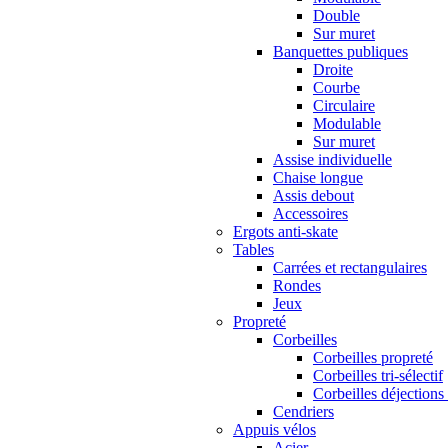
Double
Sur muret
Banquettes publiques
Droite
Courbe
Circulaire
Modulable
Sur muret
Assise individuelle
Chaise longue
Assis debout
Accessoires
Ergots anti-skate
Tables
Carrées et rectangulaires
Rondes
Jeux
Propreté
Corbeilles
Corbeilles propreté
Corbeilles tri-sélectif
Corbeilles déjections
Cendriers
Appuis vélos
Acier