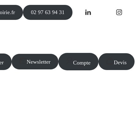
irie.fr
02 97 63 94 31
Newsletter
er
Devis
Compte