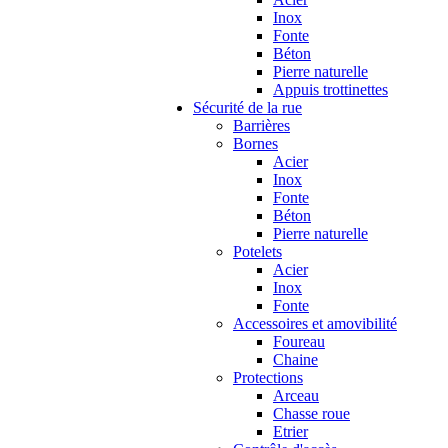
Inox
Fonte
Béton
Pierre naturelle
Appuis trottinettes
Sécurité de la rue
Barrières
Bornes
Acier
Inox
Fonte
Béton
Pierre naturelle
Potelets
Acier
Inox
Fonte
Accessoires et amovibilité
Foureau
Chaine
Protections
Arceau
Chasse roue
Etrier