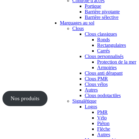
Contrôle d'accès
Portique
Barrière pivotante
Barrière sélective
Marquages au sol
Clous
Clous classiques
Ronds
Rectangulaires
Carrés
Clous personnalisés
Protection de la mer
Armoiries
Clous anti dérapant
Clous PMR
Clous vélos
Autres
Clous podotactiles
Nos produits
Signalétique
Logos
PMR
Vélo
Piéton
Flèche
Autres