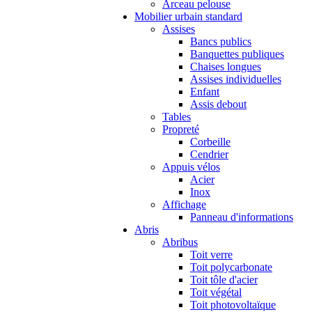
Arceau pelouse
Mobilier urbain standard
Assises
Bancs publics
Banquettes publiques
Chaises longues
Assises individuelles
Enfant
Assis debout
Tables
Propreté
Corbeille
Cendrier
Appuis vélos
Acier
Inox
Affichage
Panneau d'informations
Abris
Abribus
Toit verre
Toit polycarbonate
Toit tôle d'acier
Toit végétal
Toit photovoltaïque