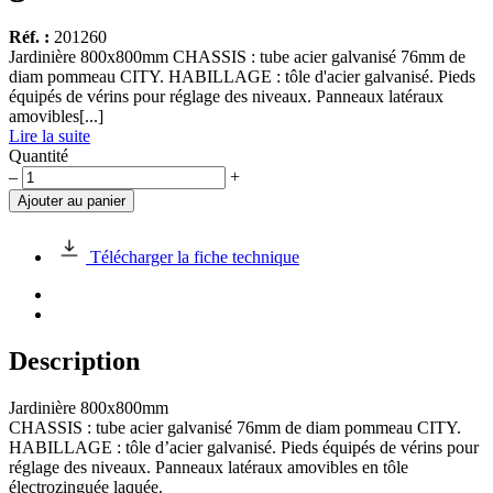
Réf. :
201260
Jardinière 800x800mm CHASSIS : tube acier galvanisé 76mm de
diam pommeau CITY. HABILLAGE : tôle d'acier galvanisé. Pieds
équipés de vérins pour réglage des niveaux. Panneaux latéraux
amovibles[...]
Lire la suite
Quantité
quantité
–
+
de
Ajouter au panier
Bac
à
palmier
Télécharger la fiche technique
PROVINCE
galva
CITY
Description
Jardinière 800x800mm
CHASSIS : tube acier galvanisé 76mm de diam pommeau CITY.
HABILLAGE : tôle d’acier galvanisé. Pieds équipés de vérins pour
réglage des niveaux. Panneaux latéraux amovibles en tôle
électrozinguée laquée.