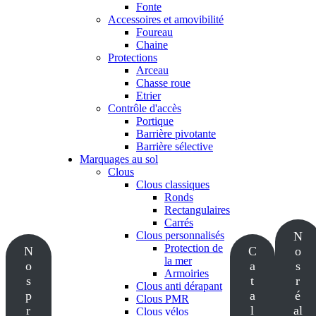
Fonte
Accessoires et amovibilité
Foureau
Chaine
Protections
Arceau
Chasse roue
Etrier
Contrôle d'accès
Portique
Barrière pivotante
Barrière sélective
Marquages au sol
Clous
Clous classiques
Ronds
Rectangulaires
Carrés
Clous personnalisés
N
Protection de
N
C
o
la mer
o
a
s
Armoiries
s
t
r
Clous anti dérapant
p
a
é
Clous PMR
r
l
al
Clous vélos