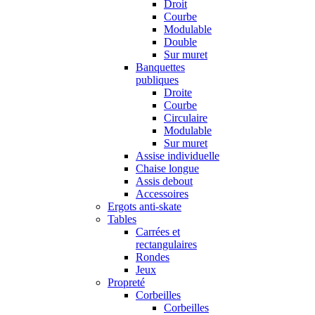
Droit
Courbe
Modulable
Double
Sur muret
Banquettes
publiques
Droite
Courbe
Circulaire
Modulable
Sur muret
Assise individuelle
Chaise longue
Assis debout
Accessoires
Ergots anti-skate
Tables
Carrées et
rectangulaires
Rondes
Jeux
Propreté
Corbeilles
Corbeilles