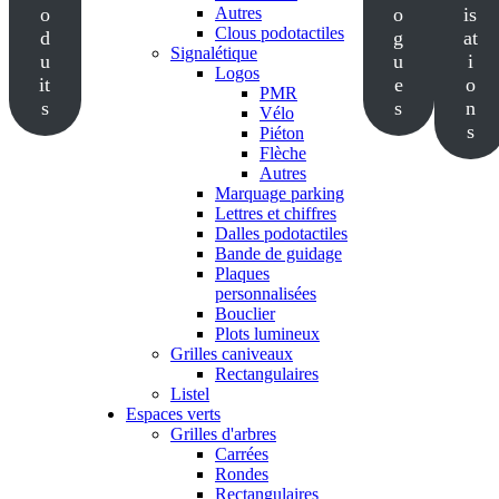
o
Autres
o
is
Clous podotactiles
d
g
at
Signalétique
u
u
i
Logos
it
e
o
PMR
s
s
n
Vélo
s
Piéton
Flèche
Autres
Marquage parking
Lettres et chiffres
Dalles podotactiles
Bande de guidage
Plaques
personnalisées
Bouclier
Plots lumineux
Grilles caniveaux
Rectangulaires
Listel
Espaces verts
Grilles d'arbres
Carrées
Rondes
Rectangulaires