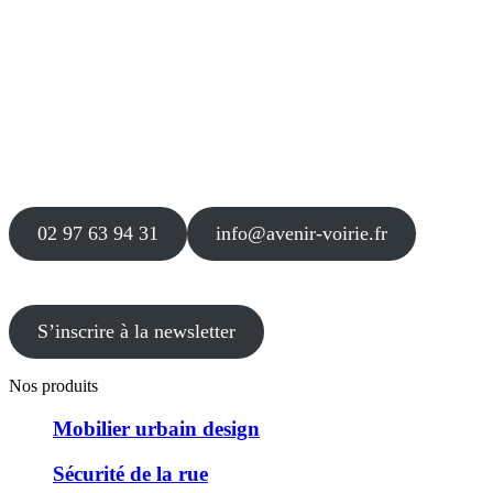
Siège
16 place Théodore Fantin Latour
56 000 VANNES
Agence
12 le Clos Blanc
49 530 LIRÉ
02 97 63 94 31
info@avenir-voirie.fr
S’inscrire à la newsletter
Nos produits
Mobilier urbain design
Sécurité de la rue