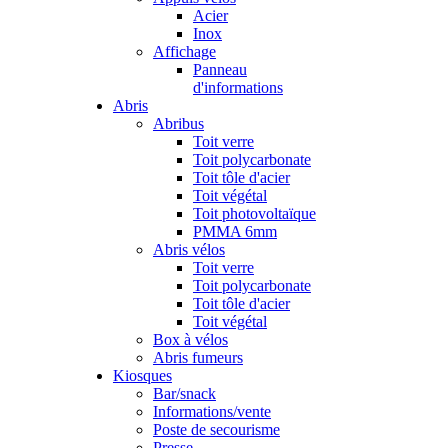
Acier
Inox
Affichage
Panneau
d'informations
Abris
Abribus
Toit verre
Toit polycarbonate
Toit tôle d'acier
Toit végétal
Toit photovoltaïque
PMMA 6mm
Abris vélos
Toit verre
Toit polycarbonate
Toit tôle d'acier
Toit végétal
Box à vélos
Abris fumeurs
Kiosques
Bar/snack
Informations/vente
Poste de secourisme
Presse