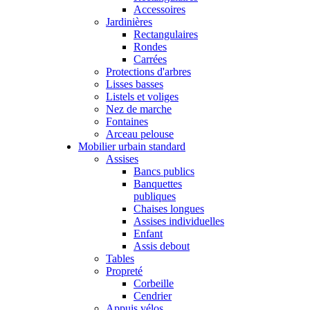
Accessoires
Jardinières
Rectangulaires
Rondes
Carrées
Protections d'arbres
Lisses basses
Listels et voliges
Nez de marche
Fontaines
Arceau pelouse
Mobilier urbain standard
Assises
Bancs publics
Banquettes
publiques
Chaises longues
Assises individuelles
Enfant
Assis debout
Tables
Propreté
Corbeille
Cendrier
Appuis vélos