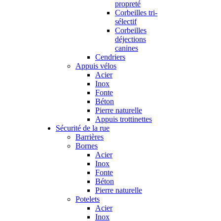
propreté
Corbeilles tri-
sélectif
Corbeilles
déjections
canines
Cendriers
Appuis vélos
Acier
Inox
Fonte
Béton
Pierre naturelle
Appuis trottinettes
Sécurité de la rue
Barrières
Bornes
Acier
Inox
Fonte
Béton
Pierre naturelle
Potelets
Acier
Inox