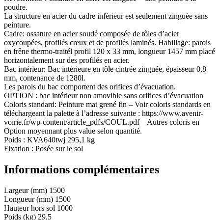
poudre.
La structure en acier du cadre inférieur est seulement zinguée sans
peinture.
Cadre: ossature en acier soudé composée de tôles d’acier
oxycoupées, profilés creux et de profilés laminés. Habillage: parois
en frêne thermo-traitél profil 120 x 33 mm, longueur 1457 mm placé
horizontalement sur des profilés en acier.
Bac intérieur: Bac intérieure en tôle cintrée zinguée, épaisseur 0,8
mm, contenance de 1280l.
Les parois du bac comportent des orifices d’évacuation.
OPTION : bac intérieur non amovible sans orifices d’évacuation
Coloris standard: Peinture mat grené fin – Voir coloris standards en
téléchargeant la palette à l’adresse suivante : https://www.avenir-
voirie.fr/wp-content/article_pdfs/COUL.pdf – Autres coloris en
Option moyennant plus value selon quantité.
Poids : KVA640twj 295,1 kg
Fixation : Posée sur le sol
Informations complémentaires
Largeur (mm)
1500
Longueur (mm)
1500
Hauteur hors sol
1000
Poids (kg)
29,5