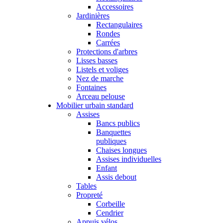
Accessoires
Jardinières
Rectangulaires
Rondes
Carrées
Protections d'arbres
Lisses basses
Listels et voliges
Nez de marche
Fontaines
Arceau pelouse
Mobilier urbain standard
Assises
Bancs publics
Banquettes
publiques
Chaises longues
Assises individuelles
Enfant
Assis debout
Tables
Propreté
Corbeille
Cendrier
Appuis vélos