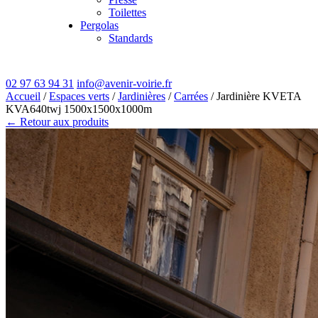
Toilettes
Pergolas
Standards
02 97 63 94 31
info@avenir-voirie.fr
Accueil
/
Espaces verts
/
Jardinières
/
Carrées
/ Jardinière KVETA
KVA640twj 1500x1500x1000m
← Retour aux produits