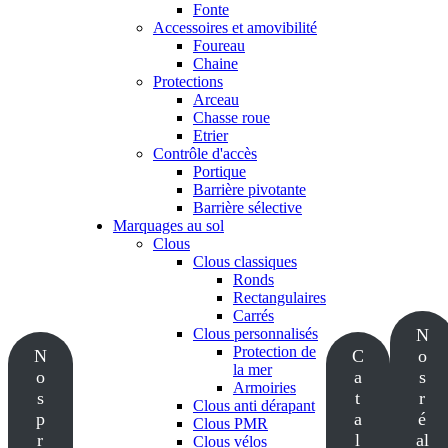
Fonte
Accessoires et amovibilité
Foureau
Chaine
Protections
Arceau
Chasse roue
Etrier
Contrôle d'accès
Portique
Barrière pivotante
Barrière sélective
Marquages au sol
Clous
Clous classiques
Ronds
Rectangulaires
Carrés
Clous personnalisés
N
Protection de
N
C
o
la mer
o
a
s
Armoiries
s
t
r
Clous anti dérapant
p
a
é
Clous PMR
r
l
al
Clous vélos