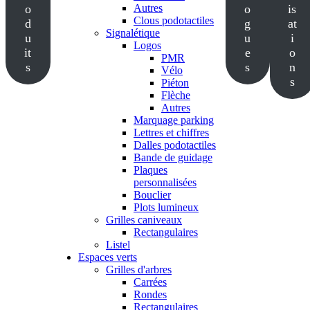
o
Autres
o
is
Clous podotactiles
d
g
at
Signalétique
u
u
i
Logos
it
e
o
PMR
s
s
n
Vélo
s
Piéton
Flèche
Autres
Marquage parking
Lettres et chiffres
Dalles podotactiles
Bande de guidage
Plaques
personnalisées
Bouclier
Plots lumineux
Grilles caniveaux
Rectangulaires
Listel
Espaces verts
Grilles d'arbres
Carrées
Rondes
Rectangulaires