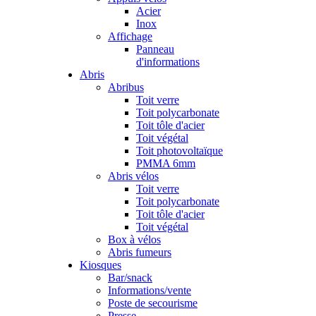
Acier
Inox
Affichage
Panneau
d'informations
Abris
Abribus
Toit verre
Toit polycarbonate
Toit tôle d'acier
Toit végétal
Toit photovoltaïque
PMMA 6mm
Abris vélos
Toit verre
Toit polycarbonate
Toit tôle d'acier
Toit végétal
Box à vélos
Abris fumeurs
Kiosques
Bar/snack
Informations/vente
Poste de secourisme
Presse