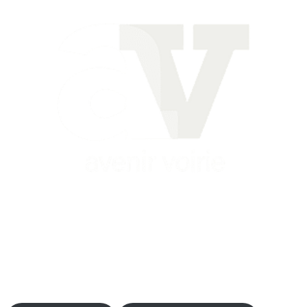
Siège
16 place Théodore Fantin Latour
56 000 VANNES
Agence
12 le Clos Blanc
49 530 LIRÉ