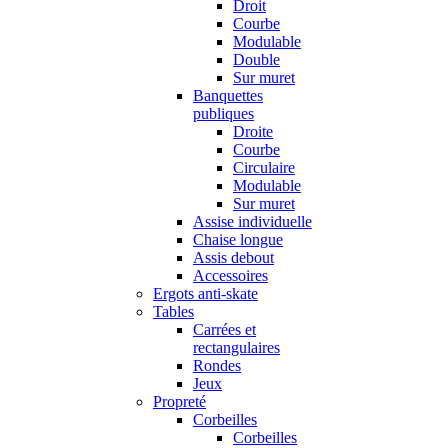
Droit
Courbe
Modulable
Double
Sur muret
Banquettes
publiques
Droite
Courbe
Circulaire
Modulable
Sur muret
Assise individuelle
Chaise longue
Assis debout
Accessoires
Ergots anti-skate
Tables
Carrées et
rectangulaires
Rondes
Jeux
Propreté
Corbeilles
Corbeilles