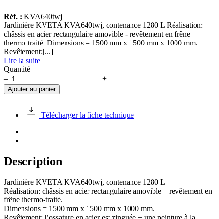
Réf. :
KVA640twj
Jardinière KVETA KVA640twj, contenance 1280 L Réalisation:
châssis en acier rectangulaire amovible - revêtement en frêne
thermo-traité. Dimensions = 1500 mm x 1500 mm x 1000 mm.
Revêtement:[...]
Lire la suite
Quantité
quantité
–
+
de
Ajouter au panier
Jardinière
KVETA
KVA640twj
Télécharger la fiche technique
1500x1500x1000m
Description
Jardinière KVETA KVA640twj, contenance 1280 L
Réalisation: châssis en acier rectangulaire amovible – revêtement en
frêne thermo-traité.
Dimensions = 1500 mm x 1500 mm x 1000 mm.
Revêtement: l’ossature en acier est zinguée + une peinture à la