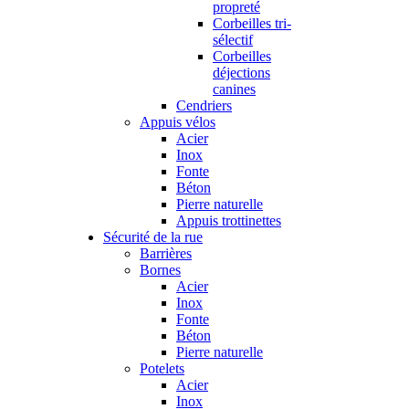
propreté
Corbeilles tri-
sélectif
Corbeilles
déjections
canines
Cendriers
Appuis vélos
Acier
Inox
Fonte
Béton
Pierre naturelle
Appuis trottinettes
Sécurité de la rue
Barrières
Bornes
Acier
Inox
Fonte
Béton
Pierre naturelle
Potelets
Acier
Inox