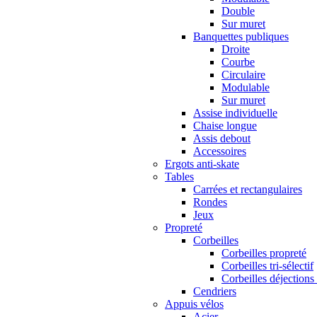
Double
Sur muret
Banquettes publiques
Droite
Courbe
Circulaire
Modulable
Sur muret
Assise individuelle
Chaise longue
Assis debout
Accessoires
Ergots anti-skate
Tables
Carrées et rectangulaires
Rondes
Jeux
Propreté
Corbeilles
Corbeilles propreté
Corbeilles tri-sélectif
Corbeilles déjections
Cendriers
Appuis vélos
Acier