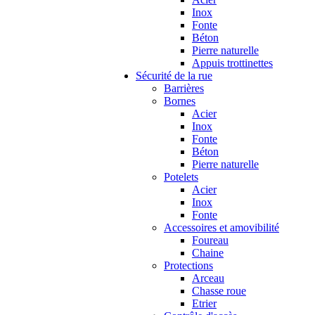
Inox
Fonte
Béton
Pierre naturelle
Appuis trottinettes
Sécurité de la rue
Barrières
Bornes
Acier
Inox
Fonte
Béton
Pierre naturelle
Potelets
Acier
Inox
Fonte
Accessoires et amovibilité
Foureau
Chaine
Protections
Arceau
Chasse roue
Etrier