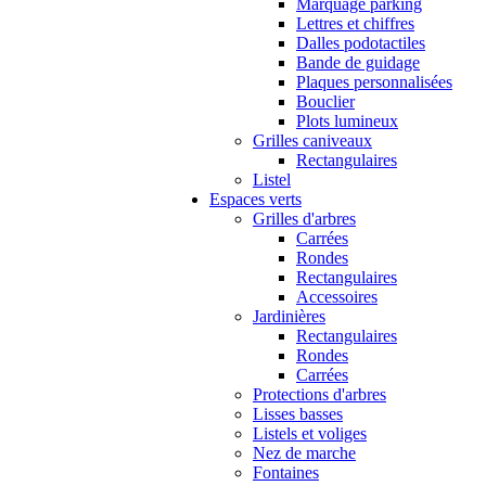
Marquage parking
Lettres et chiffres
Dalles podotactiles
Bande de guidage
Plaques personnalisées
Bouclier
Plots lumineux
Grilles caniveaux
Rectangulaires
Listel
Espaces verts
Grilles d'arbres
Carrées
Rondes
Rectangulaires
Accessoires
Jardinières
Rectangulaires
Rondes
Carrées
Protections d'arbres
Lisses basses
Listels et voliges
Nez de marche
Fontaines