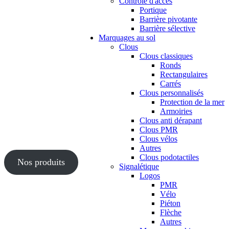
Contrôle d'accès
Portique
Barrière pivotante
Barrière sélective
Marquages au sol
Clous
Clous classiques
Ronds
Rectangulaires
Carrés
Clous personnalisés
Protection de la mer
Armoiries
Clous anti dérapant
Clous PMR
Clous vélos
Autres
Clous podotactiles
Nos produits
Signalétique
Logos
PMR
Vélo
Piéton
Flèche
Autres