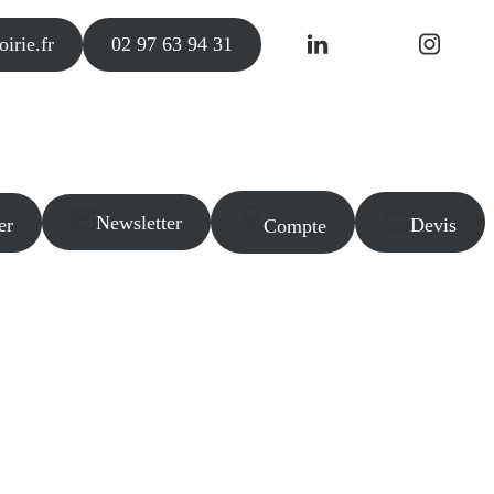
irie.fr
02 97 63 94 31
Newsletter
er
Devis
Compte