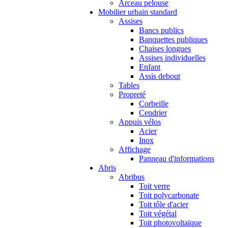
Arceau pelouse
Mobilier urbain standard
Assises
Bancs publics
Banquettes publiques
Chaises longues
Assises individuelles
Enfant
Assis debout
Tables
Propreté
Corbeille
Cendrier
Appuis vélos
Acier
Inox
Affichage
Panneau d'informations
Abris
Abribus
Toit verre
Toit polycarbonate
Toit tôle d'acier
Toit végétal
Toit photovoltaïque