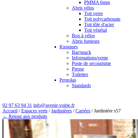
PMMA 6mm
Abris vélos
Toit verre
Toit polycarbonate
Toit tôle d'acier
Toit végétal
Box à vélos
Abris fumeurs
Kiosques
Bar/snack
Informations/vente
Poste de secourisme
Presse
Toilettes
Pergolas
Standards
02 97 63 94 31
info@avenir-voirie.fr
Accueil
/
Espaces verts
/
Jardinières
/
Carrées
/ Jardinière s57
← Retour aux produits