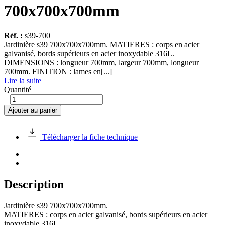
700x700x700mm
Réf. :
s39-700
Jardinière s39 700x700x700mm. MATIERES : corps en acier
galvanisé, bords supérieurs en acier inoxydable 316L.
DIMENSIONS : longueur 700mm, largeur 700mm, longueur
700mm. FINITION : lames en[...]
Lire la suite
Quantité
quantité
–
+
de
Ajouter au panier
JARDINIERE
EN
ACIER
Télécharger la fiche technique
GALVANISE
"s39"
700x700x700mm
Description
Jardinière s39 700x700x700mm.
MATIERES : corps en acier galvanisé, bords supérieurs en acier
inoxydable 316L.