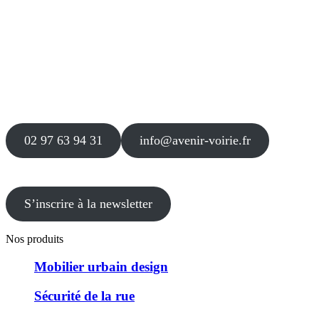
Siège
16 place Théodore Fantin Latour
56 000 VANNES
Agence
12 le Clos Blanc
49 530 LIRÉ
02 97 63 94 31
info@avenir-voirie.fr
S’inscrire à la newsletter
Nos produits
Mobilier urbain design
Sécurité de la rue