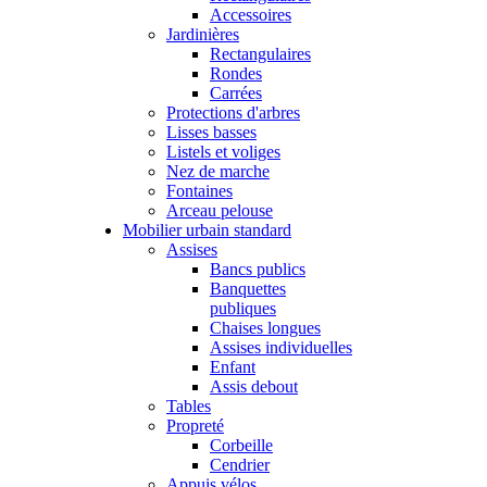
Accessoires
Jardinières
Rectangulaires
Rondes
Carrées
Protections d'arbres
Lisses basses
Listels et voliges
Nez de marche
Fontaines
Arceau pelouse
Mobilier urbain standard
Assises
Bancs publics
Banquettes
publiques
Chaises longues
Assises individuelles
Enfant
Assis debout
Tables
Propreté
Corbeille
Cendrier
Appuis vélos