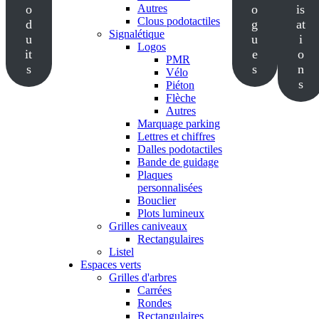
o
Autres
o
is
Clous podotactiles
d
g
at
Signalétique
u
u
i
Logos
it
e
o
PMR
s
s
n
Vélo
s
Piéton
Flèche
Autres
Marquage parking
Lettres et chiffres
Dalles podotactiles
Bande de guidage
Plaques
personnalisées
Bouclier
Plots lumineux
Grilles caniveaux
Rectangulaires
Listel
Espaces verts
Grilles d'arbres
Carrées
Rondes
Rectangulaires