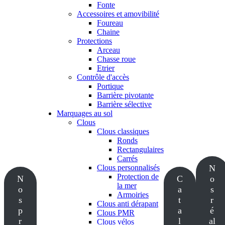
Fonte
Accessoires et amovibilité
Foureau
Chaine
Protections
Arceau
Chasse roue
Etrier
Contrôle d'accès
Portique
Barrière pivotante
Barrière sélective
Marquages au sol
Clous
Clous classiques
Ronds
Rectangulaires
Carrés
Clous personnalisés
N
Protection de
N
C
o
la mer
o
a
s
Armoiries
s
t
r
Clous anti dérapant
p
a
é
Clous PMR
r
l
al
Clous vélos