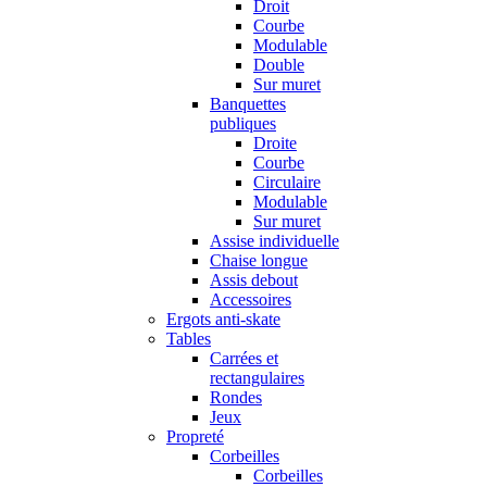
Droit
Courbe
Modulable
Double
Sur muret
Banquettes
publiques
Droite
Courbe
Circulaire
Modulable
Sur muret
Assise individuelle
Chaise longue
Assis debout
Accessoires
Ergots anti-skate
Tables
Carrées et
rectangulaires
Rondes
Jeux
Propreté
Corbeilles
Corbeilles