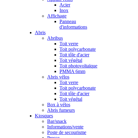
Acier
Inox
Affichage
Panneau
d'informations
Abris
Abribus
Toit verre
Toit polycarbonate
Toit tôle d'acier
Toit végétal
Toit photovoltaïque
PMMA 6mm
Abris vélos
Toit verre
Toit polycarbonate
Toit tôle d'acier
Toit végétal
Box à vélos
Abris fumeurs
Kiosques
Bar/snack
Informations/vente
Poste de secourisme
Presse