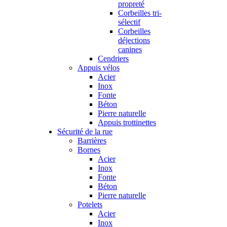
propreté
Corbeilles tri-
sélectif
Corbeilles
déjections
canines
Cendriers
Appuis vélos
Acier
Inox
Fonte
Béton
Pierre naturelle
Appuis trottinettes
Sécurité de la rue
Barrières
Bornes
Acier
Inox
Fonte
Béton
Pierre naturelle
Potelets
Acier
Inox