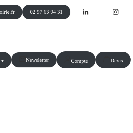
irie.fr
02 97 63 94 31
Newsletter
er
Devis
Compte