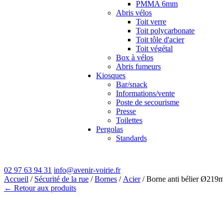
PMMA 6mm
Abris vélos
Toit verre
Toit polycarbonate
Toit tôle d'acier
Toit végétal
Box à vélos
Abris fumeurs
Kiosques
Bar/snack
Informations/vente
Poste de secourisme
Presse
Toilettes
Pergolas
Standards
02 97 63 94 31
info@avenir-voirie.fr
Accueil
/
Sécurité de la rue
/
Bornes
/
Acier
/ Borne anti bélier Ø219
← Retour aux produits