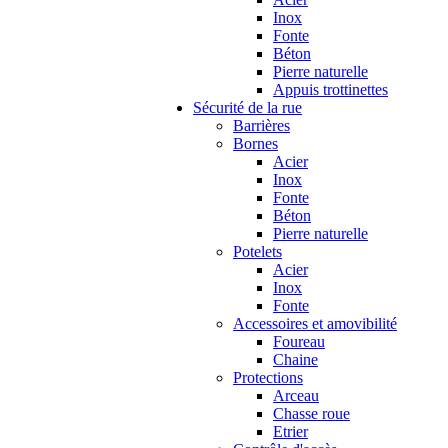
Inox
Fonte
Béton
Pierre naturelle
Appuis trottinettes
Sécurité de la rue
Barrières
Bornes
Acier
Inox
Fonte
Béton
Pierre naturelle
Potelets
Acier
Inox
Fonte
Accessoires et amovibilité
Foureau
Chaine
Protections
Arceau
Chasse roue
Etrier