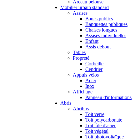
Arceau pelouse
Mobilier urbain standard
Assises
Bancs publics
Banquettes publiques
Chaises longues
Assises individuelles
Enfant
Assis debout
Tables
Propreté
Corbeille
Cendrier
Appuis vélos
Acier
Inox
Affichage
Panneau d'informations
Abris
Abribus
Toit verre
Toit polycarbonate
Toit tôle d'acier
Toit végétal
Toit photovoltaïque