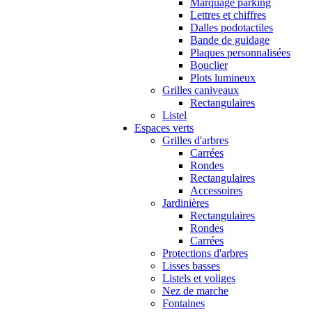
Marquage parking
Lettres et chiffres
Dalles podotactiles
Bande de guidage
Plaques personnalisées
Bouclier
Plots lumineux
Grilles caniveaux
Rectangulaires
Listel
Espaces verts
Grilles d'arbres
Carrées
Rondes
Rectangulaires
Accessoires
Jardinières
Rectangulaires
Rondes
Carrées
Protections d'arbres
Lisses basses
Listels et voliges
Nez de marche
Fontaines