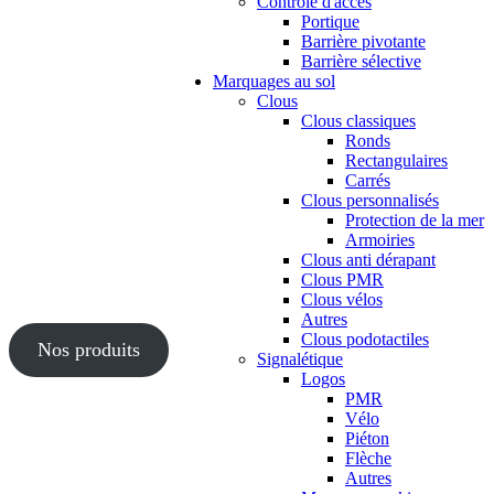
Contrôle d'accès
Portique
Barrière pivotante
Barrière sélective
Marquages au sol
Clous
Clous classiques
Ronds
Rectangulaires
Carrés
Clous personnalisés
Protection de la mer
Armoiries
Clous anti dérapant
Clous PMR
Clous vélos
Autres
Clous podotactiles
Nos produits
Signalétique
Logos
PMR
Vélo
Piéton
Flèche
Autres