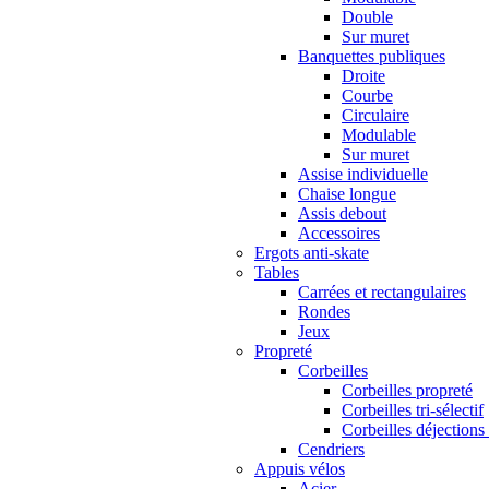
Double
Sur muret
Banquettes publiques
Droite
Courbe
Circulaire
Modulable
Sur muret
Assise individuelle
Chaise longue
Assis debout
Accessoires
Ergots anti-skate
Tables
Carrées et rectangulaires
Rondes
Jeux
Propreté
Corbeilles
Corbeilles propreté
Corbeilles tri-sélectif
Corbeilles déjections
Cendriers
Appuis vélos
Acier