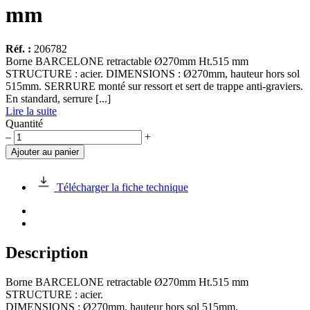
mm
Réf. :
206782
Borne BARCELONE retractable Ø270mm Ht.515 mm
STRUCTURE : acier. DIMENSIONS : Ø270mm, hauteur hors sol
515mm. SERRURE monté sur ressort et sert de trappe anti-graviers.
En standard, serrure [...]
Lire la suite
Quantité
quantité
–
+
de
Ajouter au panier
Borne
BARCELONE
retractable
Télécharger la fiche technique
Ø270mm
Ht.515
mm
Description
Borne BARCELONE retractable Ø270mm Ht.515 mm
STRUCTURE : acier.
DIMENSIONS : Ø270mm, hauteur hors sol 515mm.