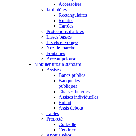
Accessoires
Jardinières
Rectangulaires
Rondes
Carrées
Protections d'arbres
Lisses basses
Listels et voliges
Nez de marche
Fontaines
Arceau pelouse
Mobilier urbain standard
Assises
Bancs publics
Banquettes
publiques
Chaises longues
Assises individuelles
Enfant
Assis debout
Tables
Propreté
Corbeille
Cendrier
Appuis vélos