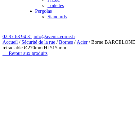
Toilettes
Pergolas
Standards
02 97 63 94 31
info@avenir-voirie.fr
Accueil
/
Sécurité de la rue
/
Bornes
/
Acier
/ Borne BARCELONE
retractable Ø270mm Ht.515 mm
← Retour aux produits