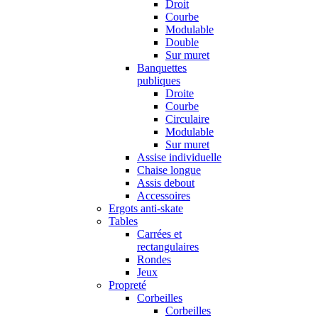
Droit
Courbe
Modulable
Double
Sur muret
Banquettes
publiques
Droite
Courbe
Circulaire
Modulable
Sur muret
Assise individuelle
Chaise longue
Assis debout
Accessoires
Ergots anti-skate
Tables
Carrées et
rectangulaires
Rondes
Jeux
Propreté
Corbeilles
Corbeilles