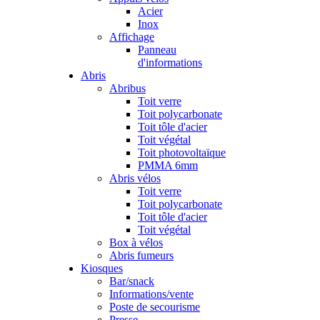
Acier
Inox
Affichage
Panneau
d'informations
Abris
Abribus
Toit verre
Toit polycarbonate
Toit tôle d'acier
Toit végétal
Toit photovoltaïque
PMMA 6mm
Abris vélos
Toit verre
Toit polycarbonate
Toit tôle d'acier
Toit végétal
Box à vélos
Abris fumeurs
Kiosques
Bar/snack
Informations/vente
Poste de secourisme
Presse