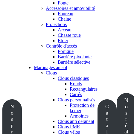
Fonte
Accessoires et amovibilité
Foureau
Chaine
Protections
Arceau
Chasse roue
Etrier
Contrôle d'accès
Portique
Barrière pivotante
Barrière sélective
Marquages au sol
Clous
Clous classiques
Ronds
Rectangulaires
Carrés
Clous personnalisés
N
Protection de
N
C
o
la mer
o
a
s
Armoiries
s
t
r
Clous anti dérapant
p
a
é
Clous PMR
r
l
al
Clous vélos