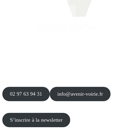
Siège
16 place Théodore Fantin Latour
56 000 VANNES
Agence
12 le Clos Blanc
49 530 LIRÉ
02 97 63 94 31
info@avenir-voirie.fr
S’inscrire à la newsletter