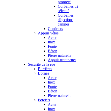
propreté
Corbeilles tri-
sélectif
Corbeilles
déjections
canines
Cendriers
Appuis vélos
Acier
Inox
Fonte
Béton
Pierre naturelle
Appuis trottinettes
Sécurité de la rue
Barrières
Bornes
Acier
Inox
Fonte
Béton
Pierre naturelle
Potelets
Acier
Inox