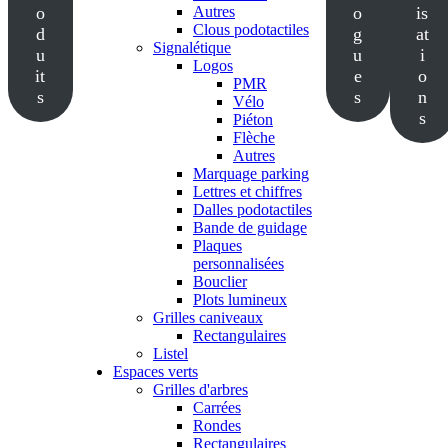
o
Autres
o
is
Clous podotactiles
d
g
at
Signalétique
u
u
i
Logos
it
e
o
PMR
s
s
n
Vélo
s
Piéton
Flèche
Autres
Marquage parking
Lettres et chiffres
Dalles podotactiles
Bande de guidage
Plaques
personnalisées
Bouclier
Plots lumineux
Grilles caniveaux
Rectangulaires
Listel
Espaces verts
Grilles d'arbres
Carrées
Rondes
Rectangulaires